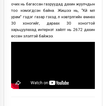
очих нь багассан газруудад дахин жуулчдын
тоо нэмэгдсэн байна. Жишээ нь, “Күй мүл
урам” гэдэг газар гэхэд л нэвтрүүлгийн өмнөх
30 хоногийг, дараах 30 хоногтой
харьцуулахад интернэт хайлт нь 2672 дахин
өссөн үзүүлэлтэй байжээ.