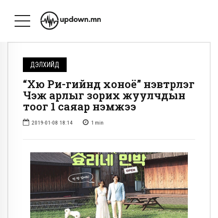
ДЭЛХИЙД
“Хю Ри-гийнд хоноё” нэвтрүүлэг
Чэжү арлыг зорих жуулчдын
тоог 1 саяар нэмжээ
2019-01-08 18:14
1
min