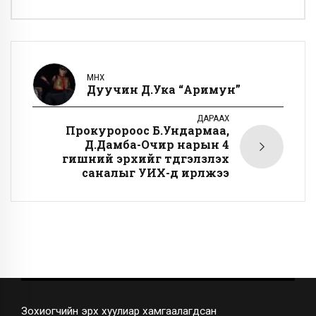
ӨМНӨХ
Дуучин Д.Ука “Аримун”
ДАРААХ
Прокуророос Б.Ундармаа,
Д.Дамба-Очир нарын 4
гишүүний эрхийг түдгэлзүүлэх
саналыг УИХ-д ирүүлжээ
Зохиогчийн эрх хуулиар хамгаалагдсан