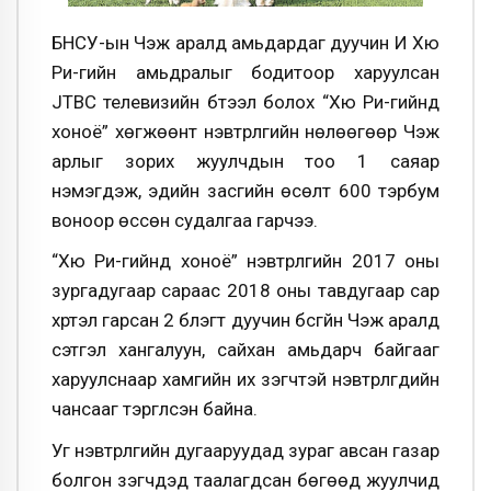
БНСУ-ын Чэжү аралд амьдардаг дуучин И Хю
Ри-гийн амьдралыг бодитоор харуулсан
JTBC телевизийн бүтээл болох “Хю Ри-гийнд
хоноё” хөгжөөнт нэвтрүүлгийн нөлөөгөөр Чэжү
арлыг зорих жуулчдын тоо 1 саяар
нэмэгдэж, эдийн засгийн өсөлт 600 тэрбум
воноор өссөн судалгаа гарчээ.
“Хю Ри-гийнд хоноё” нэвтрүүлгийн 2017 оны
зургадугаар сараас 2018 оны тавдугаар сар
хүртэл гарсан 2 бүлэгт дуучин бүсгүйн Чэжү аралд
сэтгэл хангалуун, сайхан амьдарч байгааг
харуулснаар хамгийн их үзэгчтэй нэвтрүүлгүүдийн
чансааг тэргүүлсэн байна.
Уг нэвтрүүлгийн дугааруудад зураг авсан газар
болгон үзэгчдэд таалагдсан бөгөөд жуулчид