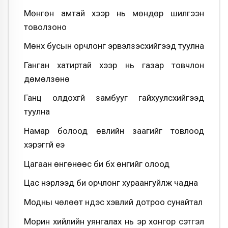
Мөнгөн амтай хээр нь мөндөр шилгээн
товолзоно
Мөнх бусын орчлонг эрвэлзэсхийгээд туулна
Ганган хатиртай хээр нь газар товчлон
дөмөлзөнө
Ганц олдохгүй замбууг гайхуулсхийгээд
туулна
Намар болоод өвлийн заагийг товлоод
хэрэггүй еэ
Цагаан өнгөнөөс би бүх өнгийг олоод
Цас үнэрлээд би орчлонг хураангуйлж чадна
Модны чөлөөт үндэс хэвлий дотроо сунайтал
Морин хийлийн уянгалах нь эр хонгор сэтгэл