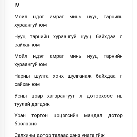
IV
Мойл нүдэт амраг минь нууц тарнийн
хураангуй юм
Нууц тарнийн хураангуй нууц байхдаа л
сайхан юм
Мойл нүдэт амраг минь нууц тарнийн
хураангуй юм
Нарны шулга хонх шулганаж байхдаа л
сайхан юм
Усны цэврүү хагарангуут л доторхоос нь
туулай дэгдэж
Уран торгон цэцэгсийн мандал дотор
бүрэлзэнэ
Салхины дотор талаас хэнз унага гүйж