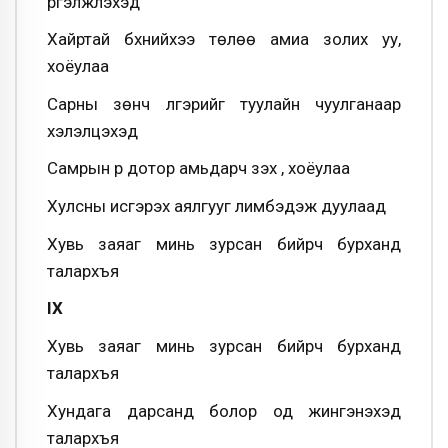
үргэлжлэхэд
Хайртай бүхнийхээ төлөө амиа золих уу,
хоёулаа
Сарны зөнч үлгэрийг туулайн чуулганаар
хэлэлцэхэд
Самрын үр дотор амьдарч үзэх үү, хоёулаа
Хулсны исгэрэх аялгууг лимбэдэж дуулаад
Хувь заяаг минь зурсан бийрч бурханд
талархъя
IX
Хувь заяаг минь зурсан бийрч бурханд
талархъя
Хундага дарсанд болор од жингэнэхэд
талархъя