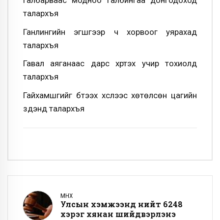
талархъя
Ганлингийн эгшгээр ч хорвоог уярахад
талархъя
Гавал аяганаас дарс хүртэх учир тохиолд
талархъя
Гайхамшгийг бүтээх хүслээс хөтөлсөн цагийн
зүүдэнд талархъя
ӨМНӨХ
Улсын хэмжээнд нийт 6248
хэрэг хянан шийдвэрлэнэ