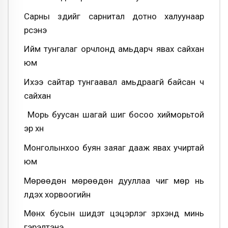
Сарны зүүдийг сарнитал дотно халуунаар
үүрсэнэ
Ийм тунгалаг орчлонд амьдарч явах сайхан
юм
Ихээ сайтар тунгаавал амьдраагүй байсан ч
сайхан
Морь буусан шагай шиг босоо хийморьтой
эр хүн
Монголынхоо буян заяаг дааж явах учиртай
юм
Мөрөөдөн мөрөөдөн дууллаа чиг мөр нь
үлдэх хорвоогийн
Мөнх бусын шидэт цэцэрлэг зүрхэнд минь
гэрэлтэнэ