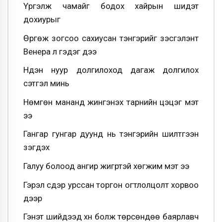
Үргэлж чамайг бодох хайрын шидэт
дохиурыг
Өргөж зогсоо сахиусан тэнгэрийг үзэсгэлэнт
Венера л гэдэг дээ
Нүдэн нуур долгилоход дагаж долгилох
сэтгэл минь
Нөмгөн мананд жингэнэх тарнийн цэцэг мэт
ээ
Гангар гунгар дуунд нь тэнгэрийн шилтгээн
үзэгдэх
Галуу болоод ангир жигүүртэй хөгжим мэт ээ
Гэрэл сүүдэр урссан торгон огтлолцолт хорвоо
дээр
Гэнэт шийдээд хүн болж төрсөндөө баярлавч