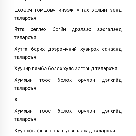
Цөхөрч гомдовч инээж угтах холын зөнд
талархъя
Ятга хөглөх бүсгүйн дүрэлзэх үзэсгэлэнд
талархъя
Хутга барих дээрэмчний хувирах санаанд
талархъя
Хуучир лимбэ болох хулс зэгсэнд талархъя
Хумхын тоос болох орчлон дэлхийд
талархъя
X
Хумхын тоос болох орчлон дэлхийд
талархъя
Хуур хөглөх агшнаа гүү унагалахад талархъя