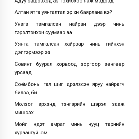
Адуу эвшээхэд аз тохиохоо яаж мэдээд
Алтан ятга уянгалтал эр хүн баярлана вэ?
Унага тамгалсан найран дээр чинь
гэрэлтэнхэн суумаар аа
Уянга тамгалсан хайраар чинь гийнхэн
дэлгэрмээр ээ
Совинт буурал хорвоод зоргоор зөнгөөр
урсаад
Соёмбоны гал шиг дүрэлзсэн яруу найрагч
билээ, би
Молзог зүрхэнд тэнгэрийн шэрэл зааж
мишээх
Мойл нүдэт амраг минь нууц тарнийн
хураангуй юм