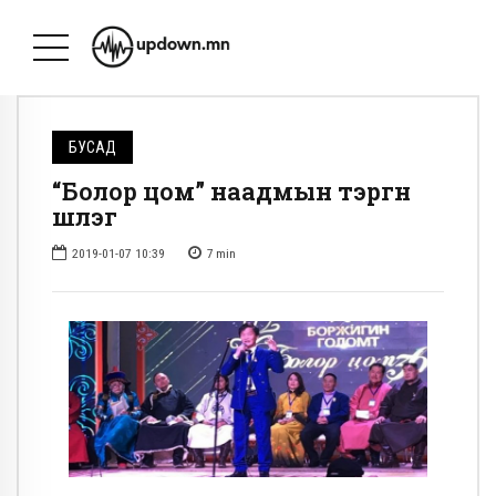
БУСАД
“Болор цом” наадмын тэргүүн
шүлэг
2019-01-07 10:39
7
min