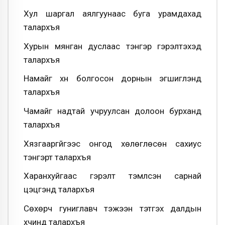
Хул шаргал аялгуунаас буга урамдахад
талархъя
Хурын мянган дуслаас тэнгэр гэрэлтэхэд
талархъя
Намайг хүн болгосон дорнын эгшиглэнд
талархъя
Чамайг надтай учруулсан долоон бурханд
талархъя
Хязгааргүйгээс онгод хөлөглөсөн сахиус
тэнгэрт талархъя
Харанхуйгаас гэрэлт тэмүүлсэн сарнай
цэцгэнд талархъя
Сөхөрч гуниглавч тэжээн тэтгэх далдын
хүчинд талархъя