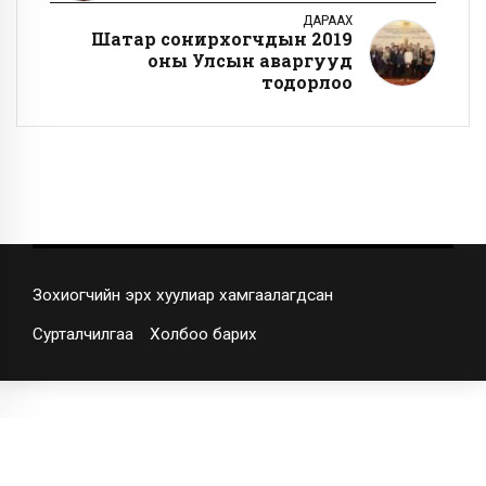
ДАРААХ
Шатар сонирхогчдын 2019
оны Улсын аваргууд
тодорлоо
Зохиогчийн эрх хуулиар хамгаалагдсан
Сурталчилгаа
Холбоо барих