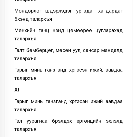
Мөндөрлөг шүүдэрлэдэг ургадаг хагдардаг
бүхэнд талархъя
Мөнхийн ганц үнэнд цөмөөрөө цугларахад
талархъя
Галт бөмбөрцөг, мөсөн уул, сансар мандалд
талархъя
Гарыг минь ганзганд хүргэсэн ижий, аавдаа
талархъя
XI
Гарыг минь ганзганд хүргэсэн ижий аавдаа
талархъя
Гал уурагнаа бүрэлдэх ертөнцийн эхлэлд
талархъя