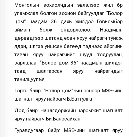
Монголын зохиолчдын эвлэлээс жил бүр
уламжлал болгон зохион байгуулдаг “Болор
цом” наадам 36 дахь жилдээ Говьсүмбэр
аймагт болж өндөрлөлөө. Наадмын
дөрөвдүгээр шатанд есөн яруу найрагч тунаж
үлдэн, шүлгээ уншсан бөгөөд тэднээс айргийн
таван яруу найрагчийг шууд тодруулан,
зарлалаа. “Болор цом-36” наадмын шилдэг
тавд шалгарсан яруу найрагчдыг
танилцуулъя.
Тэргүүн байр: “Болор цом”-ын эзнээр МЗЭ-ийн
шагналт яруу найрагч Б.Баттулга
Дэд байр: Нацагдоржийн нэрэмжит шагналт
яруу найрагч Би.Баярсайхан
Гуравдугаар байр: МЗЭ-ийн шагналт яруу