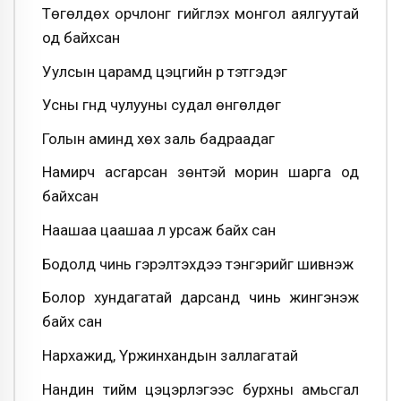
Төгөлдөх орчлонг гийгүүлэх монгол аялгуутай
од байхсан
Уулсын царамд цэцгийн үр тэтгэдэг
Усны гүнд чулууны судал өнгөлдөг
Голын аминд хөх заль бадраадаг
Намирч асгарсан зөнтэй морин шарга од
байхсан
Наашаа цаашаа л урсаж байх сан
Бодолд чинь гэрэлтэхдээ тэнгэрийг шивнэж
Болор хундагатай дарсанд чинь жингэнэж
байх сан
Нархажид, Үржинхандын заллагатай
Нандин тийм цэцэрлэгээс бурхны амьсгал