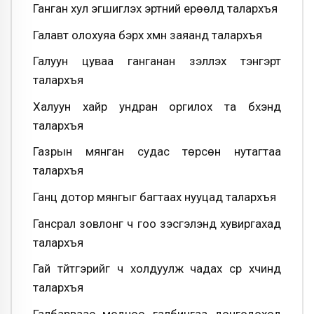
Ганган хул эгшиглэх эртний ерөөлд талархъя
Галавт олохуяа бэрх хүмүүн заяанд талархъя
Галуун цуваа ганганан зэллэх тэнгэрт
талархъя
Халуун хайр ундран оргилох та бүхэнд
талархъя
Газрын мянган судас төрсөн нутагтаа
талархъя
Ганц дотор мянгыг багтаах нууцад талархъя
Гансрал зовлонг ч гоо үзэсгэлэнд хувиргахад
талархъя
Гай түйтгэрийг ч холдуулж чадах сүр хүчинд
талархъя
Галбарваас модноо галбингаа донгодоход