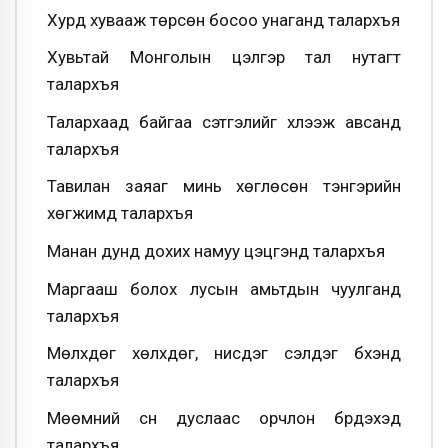
Хурд хувааж төрсөн босоо унаганд талархъя
Хувьтай Монголын цэлгэр тал нутагт
талархъя
Талархаад байгаа сэтгэлийг хүлээж авсанд
талархъя
Тавилан заяаг минь хөглөсөн тэнгэрийн
хөгжимд талархъя
Манан дунд дохих намуу цэцгэнд талархъя
Маргааш болох лусын амьтдын чуулганд
талархъя
Мөлхдөг хөлхдөг, нисдэг сэлдэг бүхэнд
талархъя
Мөөмний сүүн дуслаас орчлон бүрдэхэд
талархъя