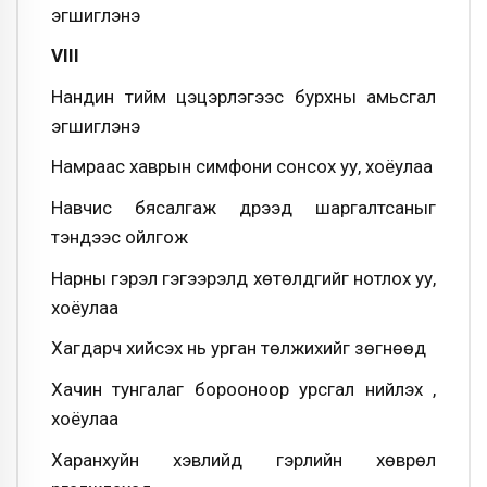
эгшиглэнэ
VIII
Нандин тийм цэцэрлэгээс бурхны амьсгал
эгшиглэнэ
Намраас хаврын симфони сонсох уу, хоёулаа
Навчис бясалгаж дүүрээд шаргалтсаныг
тэндээс ойлгож
Нарны гэрэл гэгээрэлд хөтөлдгийг нотлох уу,
хоёулаа
Хагдарч хийсэх нь урган төлжихийг зөгнөөд
Хачин тунгалаг борооноор урсгал нийлэх үү,
хоёулаа
Харанхуйн хэвлийд гэрлийн хөврөл