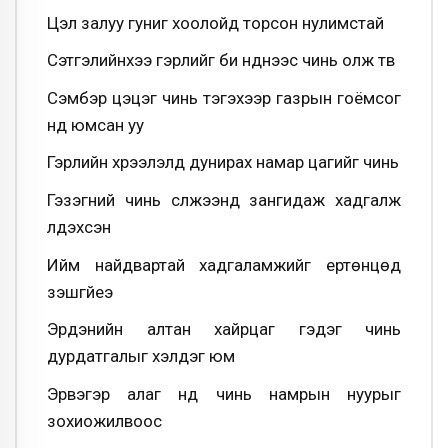
Цэл залуу гуниг хоолойд торсон нулимстай
Сэтгэлийнхээ гэрлийг би нүднээс чинь олж түүв
Сэмбэрүү цэцэг чинь тэгэхээр газрын гоёмсог
нүд юмсан уу
Гэрлийн хүрээлэлд дунирах намар цагийг чинь
Гэзэгний чинь сүлжээнд зангидаж хадгалж
үлдэхсэн
Ийм найдвартай хадгаламжийг ертөнцөд
үзэшгүйеэ
Эрдэнийн алтан хайрцаг гэдэг чинь
дурдатгалыг хэлдэг юм
Эрвэгэр алаг нүд чинь намрын нуурыг
зохиожилвоос