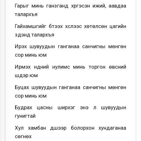
Гарыг минь ганзганд хүргэсэн ижий, аавдаа
талархъя
Гайхамшгийг бүтээх хүслээс хөтөлсөн цагийн
зүүдэнд талархъя
Ирэх шувуудын ганганаа санчигны мөнгөн
сор минь юм
Ирмэх нүдний нулимс минь торгон өвсний
шүүдэр юм
Буцах шувуудын ганганаа санчигны мөнгөн
сор минь юм
Будрах цасны ширхэг энэ л шувуудын
гунигтай
Хул хамбан үдшээр болорхон хундаганаа
сөгнөх