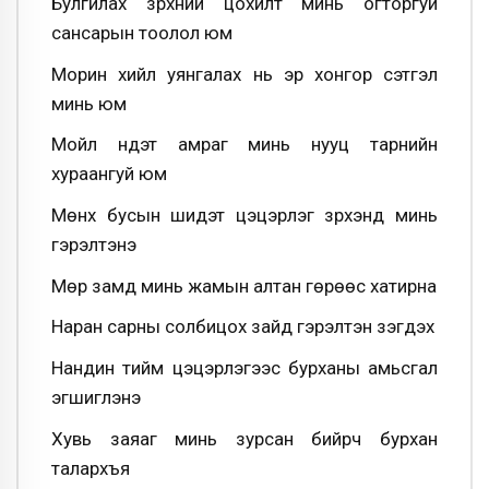
Булгилах зүрхний цохилт минь огторгуй
сансарын тоолол юм
Морин хийл уянгалах нь эр хонгор сэтгэл
минь юм
Мойл нүдэт амраг минь нууц тарнийн
хураангуй юм
Мөнх бусын шидэт цэцэрлэг зүрхэнд минь
гэрэлтэнэ
Мөр замд минь жамын алтан гөрөөс хатирна
Наран сарны солбицох зайд гэрэлтэн үзэгдэх
Нандин тийм цэцэрлэгээс бурханы амьсгал
эгшиглэнэ
Хувь заяаг минь зурсан бийрч бурхан
талархъя