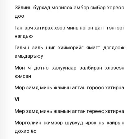
Зүйлийн бурхад морилох зүмбэр сүмбэр хорвоо
доо
Гангарч хатирах хээр минь нэгэн цагт тэнгэрт
нэгдьюү
Галын заль шиг хийморийг ямагт дэгдээж
амьдаръюу
Мөн ч дотно халуунаар залбиран хүлээсэн
юмсан
Мөр замд минь жамын алтан гөрөөс хатирна
VI
Мөр замд минь жамын алтан гөрөөс хатирна
Мөргөлийн жимээр шувууд ирэх нь хайрын
дохио ёо