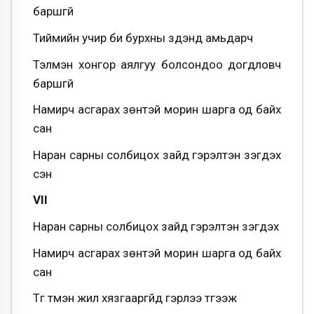
баршгүй
Тиймийн учир би бурхны зүүдэнд амьдарч
Тэлмэн хонгор аялгуу болсондоо догдловч
баршгүй
Намирч асгарах зөнтэй морин шарга од байх
сан
Наран сарны солбицох зайд гэрэлтэн үзэгдэх
сэн
VII
Наран сарны солбицох зайд гэрэлтэн үзэгдэх
Намирч асгарах зөнтэй морин шарга од байх
сан
Түг түмэн жил хязгааргүйд гэрлээ түгээж