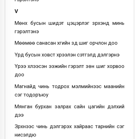
V
Мөнх бусын шидэт цэцэрлэг зүрхэнд минь
гэрэлтэнэ
Мөөмөө санасан хүүгийн зүүд шиг орчлон доо
Үүрд бусын ховст хүрээлэн сэтгэлд дэлгэрнэ
Үрээ хүлээсэн ээжийн гэрэлт зөн шиг хорвоо
доо
Магнайд чинь тодрох мэлмийнээс маанийн
үсэг тодоръюу
Мянган бурхан залрах сайн цагийн дэлхий
дээ
Зүрхнээс чинь дэлгэрэх хайраас тарнийн үсэг
нисэлдюү