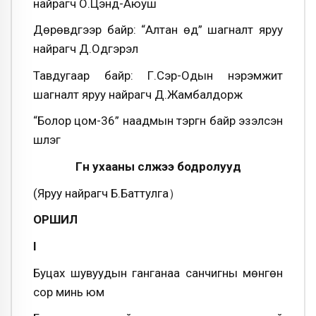
найрагч О.Цэнд-Аюуш
Дөрөвдүгээр байр: “Алтан өд” шагналт яруу
найрагч Д.Одгэрэл
Тавдугаар байр: Г.Сэр-Одын нэрэмжит
шагналт яруу найрагч Д.Жамбалдорж
“Болор цом-36” наадмын тэргүүн байр эзэлсэн
шүлэг
Гүн ухааны сүлжээ бодролууд
(Яруу найрагч Б.Баттулга）
ОРШИЛ
I
Буцах шувуудын ганганаа санчигны мөнгөн
сор минь юм