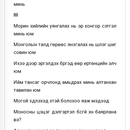
минь
III
Морин хийлийн уянгалах нь эр хонгор сэтгэл
минь юм
Монголын талд гөрөөс янзгалах нь шүлэг шиг
совин юм
Ихээ дээр эргэлдэх бүргэд өөр ертөнцийн элч
юм
Ийм тансаг орчлонд амьдрах минь алтанхан
тавилан юм
Могой зүүдлэхэд хүүтэй болохоо яаж мэдээд
Моносны цэцэг дэлгэртэл бүсгүй хүн баярлана
вэ?