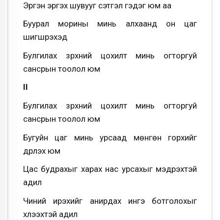
Эргэн эргэх шувууг сэтгэл гэдэг юм аа
Буурал морины минь алхаанд он цаг
шигшрэхэд
Булгилах зүрхний цохилт минь огторгуй
сансрын тоолол юм
II
Булгилах зүрхний цохилт минь огторгуй
сансрын тоолол юм
Бугуйн цаг минь урсаад мөнгөн горхийг
дүрлэх юм
Цас будрахыг харах нас урсахыг мэдрэхтэй
адил
Чиний ирэхийг анирдах ингэ ботголохыг
хүлээхтэй адил