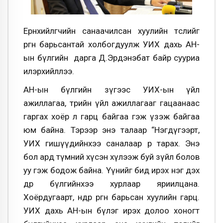
Ерөнхийлөгчийн санаачилсан хуулийн төслийг
өргөн барьсантай холбогдуулж УИХ дахь АН-
ын бүлгийн дарга Д.Эрдэнэбат байр сууриа
илэрхийллээ.
АН-ын бүлгийн зүгээс УИХ-ын үйл
ажиллагаа, төрийн үйл ажиллагааг гацаанаас
гаргах хоёр л гарц байгаа гэж үзэж байгаа
юм байна. Тэрээр энэ талаар “Нэгдүгээрт,
УИХ гишүүдийнхээ саналаар өөрөө тарах. Энэ
бол ард түмний хүсэн хүлээж буй зүйл болов
уу гэж бодож байна. Үүнийг бид ирэх нэг дэх
өдөр бүлгийнхээ хурлаар яриилцана.
Хоёрдугаарт, өнөөдөр өргөн барьсан хуулийн гарц.
УИХ дахь АН-ын бүлэг ирэх долоо хоногт