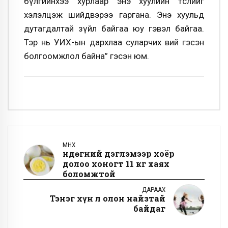
бүлгийнхээ хурлаар энэ хуулийн төслийг
хэлэлцэж шийдвэрээ гаргана. Энэ хуульд
дутагдалтай зүйл байгаа юу гэвэл байгаа.
Тэр нь УИХ-ын дархлаа суларчих вий гэсэн
болгоомжлол байна” гэсэн юм.
ӨМНӨХ
Өндөгний дэглэмээр хоёр
долоо хоногт 11 кг хаях
боломжтой
ДАРААХ
Тэнэг хүн л олон найзтай
байдаг