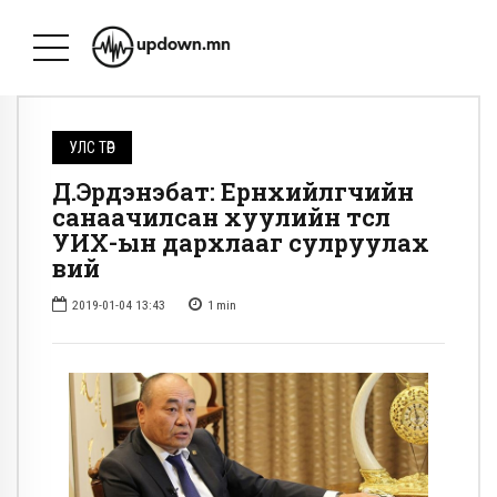
УЛС ТӨР
Д.Эрдэнэбат: Ерөнхийлөгчийн
санаачилсан хуулийн төсөл
УИХ-ын дархлааг сулруулах
вий
2019-01-04 13:43
1
min