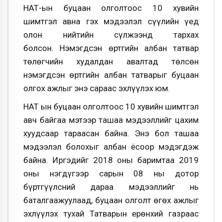
НӨАТ-ын буцаан олголтоос 10 хувийн
шимтгэл авна гэх мэдээлэл сүүлийн үед
олон нийтийн сүлжээнд тархах
болсон. Нэмэгдсэн өртгийн албан татвар
төлөгчийн худалдан авалтад төлсөн
нэмэгдсэн өртгийн албан татварыг буцаан
олгох ажлыг энэ сараас эхлүүлэх юм.
НӨАТ ын буцаан олголтоос 10 хувийн шимтгэл
авч байгаа мэтээр ташаа мэдээллийг цахим
хуудсаар тараасан байна. Энэ бол ташаа
мэдээлэл болохыг албан ёсоор мэдэгдэж
байна. Иргэдийг 2018 оны баримтаа 2019
оны нэгдүгээр сарын 08 ны дотор
бүртгүүлсний дараа мэдээллийг нь
баталгаажуулаад, буцаан олголт өгөх ажлыг
эхлүүлэх тухай Татварын ерөнхий газраас