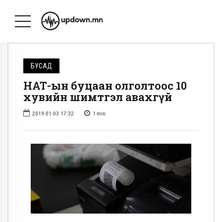
БУСАД
НӨАТ-ын буцаан олголтоос 10
хувийн шимтгэл авахгүй
2019-01-03 17:32
1
min