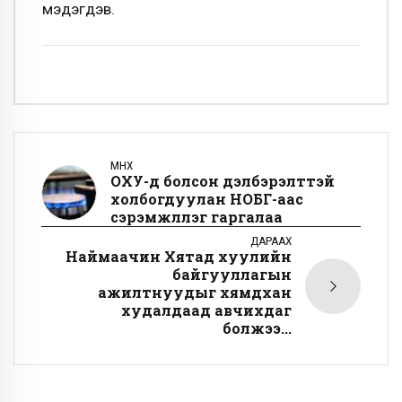
мэдэгдэв.
ӨМНӨХ
ОХУ-д болсон дэлбэрэлттэй
холбогдуулан НОБГ-аас
сэрэмжлүүлэг гаргалаа
ДАРААХ
Наймаачин Хятад хуулийн
байгууллагын
ажилтнуудыг хямдхан
худалдаад авчихдаг
болжээ...