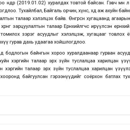
 өнөөдөр (2019.01.02) хуралдах товтой байсан. Гэвч мөн 
длоо. Тухайлбал, Байгаль орчин, хүнс, хөдөө аж ахуйн бай
алтын талаар хэлэлцэх байв. Өнгөрсөн хугацаанд агаары
рөнгө зарцуулалтын талаар Ерөнхийлөгчөөс ирүүлсэн ерөнх
 томилох зэрэг асуудлыг хэлэлцэж, хугацааг товлох ё
хүү гурав дахь удаагаа хойшлогдлоо.
ад бодлогын байнгын хороо хуралдаанаар гурван асууд
уйн хэргийн талаар эрх зүйн туслалцаа харилцан үзүү
н хэргийн талаар эрх зүйн туслалцаа харилцан үзүүл
хооронд байгуулсан гэрээнүүдийг соёрхон батлах туха