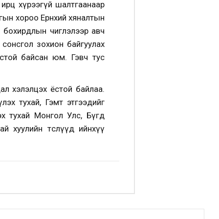
л ирц хүрээгүй шалтгаанаар
нгын хороо Ерөнхий хяналтын
н бохирдлын чиглэлээр авч
ий сонсгол зохион байгуулах
стой байсан юм. Гэвч тус
ал хэлэлцэх ёстой байлаа.
лэх тухай, Гэмт этгээдийг
эх тухай Монгол Улс, Бүгд
й хуулийн төслүүд ийнхүү