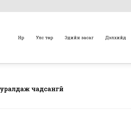
Нүүр
Улс төр
Эдийн засаг
Дэлхийд
уралдаж чадсангүй