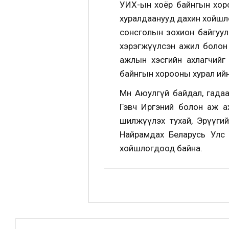
УИХ-ын хоёр байнгын хороо
хуралдаанууд дахин хойшлог
сонсголын зохион байгуул
хэрэгжүүлсэн ажил болон хө
ажлын хэсгийн ахлагчийг
байнгын хорооны хурал ийн
Мөн Аюулгүй байдал, гада
Гэвч Иргэний болон аж ах
шилжүүлэх тухай, Эрүүгий
Найрамдах Беларусь Улс 
хойшлогдоод байна.