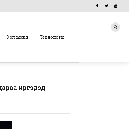
Эрүүл мэнд
Технологи
дараа иргэдэд