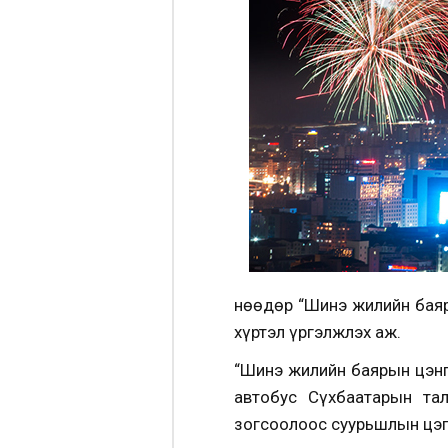
Өнөөдөр “Шинэ жилийн бая
хүртэл үргэлжлэх аж.
“Шинэ жилийн баярын цэнг
автобус Сүхбаатарын тал
зогсоолоос суурьшлын цэг