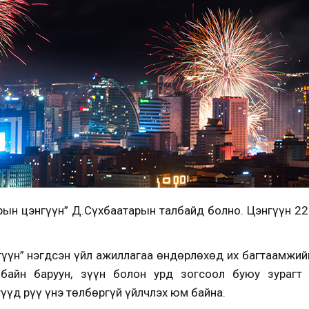
рын цэнгүүн” Д.Сүхбаатарын талбайд болно. Цэнгүүн 22:
үүн” нэгдсэн үйл ажиллагаа өндөрлөхөд их багтаамжий
байн баруун, зүүн болон урд зогсоол буюу зурагт т
үүд рүү үнэ төлбөргүй үйлчлэх юм байна.