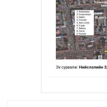
Эх сурвалж:
Нийслэлийн З