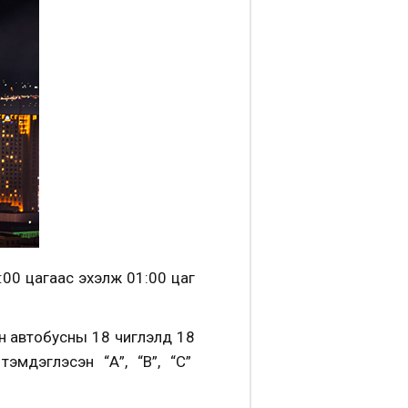
00 цагаас эхэлж 01:00 цаг
н автобусны 18 чиглэлд 18
эмдэглэсэн “А”, “B”, “С”