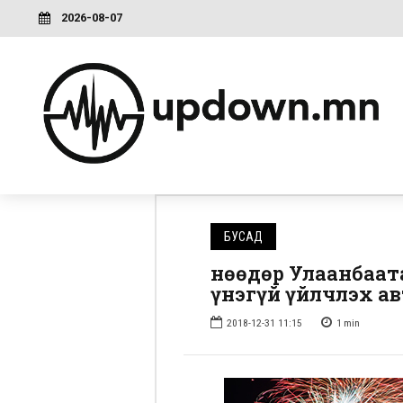
2026-08-07
БУСАД
Өнөөдөр Улаанбаа
үнэгүй үйлчлэх а
2018-12-31 11:15
1
min