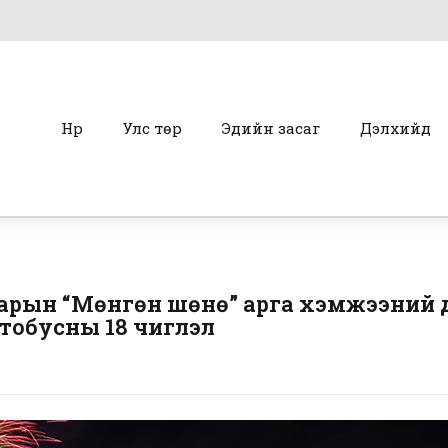
Нүүр
Улс төр
Эдийн засаг
Дэлхийд
тарын “Мөнгөн шөнө” арга хэмжээний 
втобусны 18 чиглэл