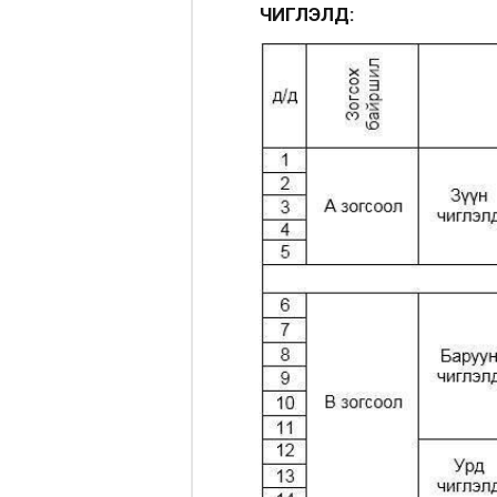
ЧИГЛЭЛҮҮД: