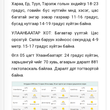
Хараа, Ерөө, Туул, Тэрэлж голын хөндийгөөр 18-23
градус, говийн бүс нутгийн өмнөд хэсэг, цас
багатай энгэр ээвэр газраар 11-16 градус,
бусад нутгаар 14-19 градус хүйтэн байна.
УЛААНБААТАР ХОТ: Багавтар үүлтэй. Цас
орохгүй. Салхи баруун хойноос секундэд 4-9
метр. 15-17 градус хүйтэн байна.
Өглөө 05 цагт Улаанбаатарт: 24 градус хүйтэн,
харьцангуй чийг 70 хувь, агаарын даралт 881
гектопаскаль байлаа. Даралт өдөртөө тогтвортой
байна.