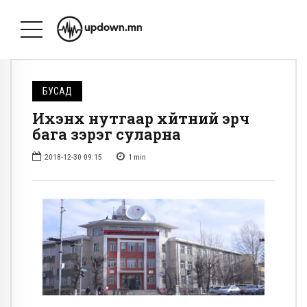
БУСАД
Ихэнх нутгаар хүйтний эрч
бага зэрэг суларна
2018-12-30 09:15
1
min