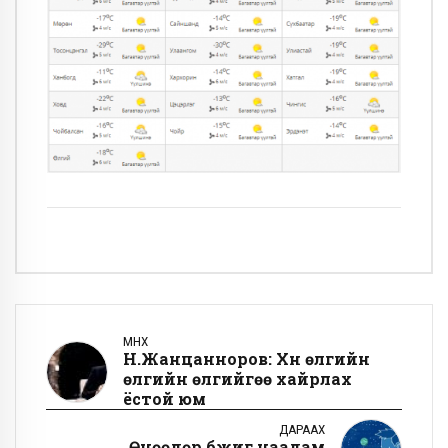
ӨМНӨХ
Н.Жанцанноров: Хүн өлгийн
өлгийн өлгийгөө хайрлах
ёстой юм
ДАРААХ
Өнөөдөр бүжиг наадам