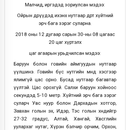
Малчид, иргэдэд зориулсан мэдээ:
Ойрын өдрүүдэд ихэнх нутгаар өдөртөө хүйтний
эрч бага зэрэг суларна.
2018 оны 12 дугаар сарын 30-ны 08 цагаас
20 цаг хүртэлх
цаг агаарын урьдчилсан мэдээ:
Баруун болон говийн аймгуудын нутгаар
үүлшинэ. Говийн бүс нутгийн өмнөд хэсгээр
ялимгүй цас орно. Бусад нутгаар багавтар
үүлтэй. Цас орохгүй. Салхи баруун хойноос
секундэд 5-10 метр. Хүйтний эрч бага зэрэг
суларч Увс нуур болон Дархадын хотгор,
Завхан голын эх, Идэр, Тэс голын хөндийгөөр
27-32 градус, Алтай, Хангай, Хөвсгөлийн
уулархаг нутаг, Хүрэн бэлчир орчим, Орхон,