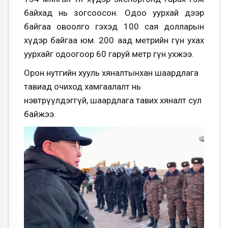
байхад нь зогсоосон. Одоо уурхай дээр
байгаа овоолго гэхэд 100 сая долларын
хүдэр байгаа юм. 200 аад метрийн гүн ухах
уурхайг одоогоор 60 гаруй метр гүн ухжээ.
Орон нутгийн хууль хяналтынхан шаардлага
тавиад очиход хамгаалалт нь
нэвтрүүлдэггүй, шаардлага тавих хяналт сул
байжээ.