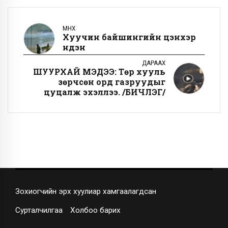
ӨМНӨХ
Хуучин байшингийн цэнхэр
нүдэн
ДАРААХ
ШУУРХАЙ МЭДЭЭ: Төр хууль
зөрчсөн орд газруудыг
цуцалж эхэллээ. /БИЧЛЭГ/
Зохиогчийн эрх хуулиар хамгаалагдсан
Сурталчилгаа
Холбоо барих