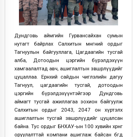
Дундговь аймгийн Гурвансайхан сумын
нутагт байрлах Салхитын мөнгөний ордыг
Тагнуулын байгууллага, Цагдаагийн тусгай
алба, Дотоодын цэргийн бүрэлдэхүүн
хамгаалалтад авч, ашиглалтын зөвшөөрлүүдийг
цуцаллаа. Ерөнхий сайдын чиглэлийн дагуу
Тагнуул, цагдаагийн тусгай, дотоодын
цэргийн бүрэлдэхүүнтэйгээр Дундговь
аймагт тусгай ажиллагаа зохион байгуулж
Салхитын ордыг 2043, 2047 он хүртэлх
ашиглалтын тусгай зөвшөөрлүүдийг цуцалсан
байна. Тус ордыг БНХАУ-ын 100 хувийн хөрөнгө
оруулалттай компани ашиглаж байсан бөгөөд