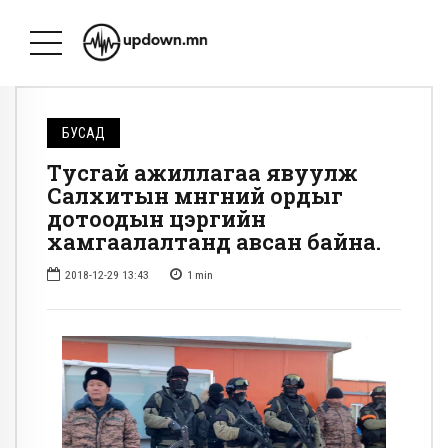
БУСАД
Тусгай ажиллагаа явуулж
Салхитын мѳнгѳний ордыг
дотоодын цэргийн
хамгаалалтанд авсан байна.
2018-12-29 13:43
1
min