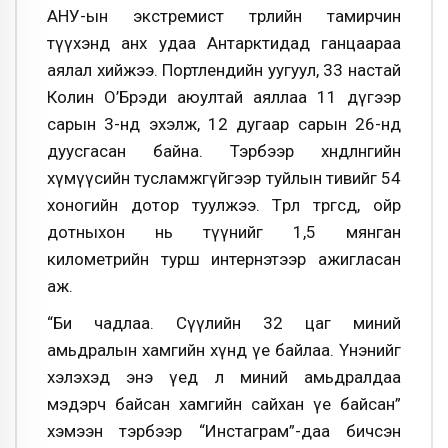
АНУ-ын экстремист төрлийн тамирчин
түүхэнд анх удаа Антарктидад ганцаараа
аялал хийжээ. Портлендийн уугуул, 33 настай
Колин О’Брэди аюултай аяллаа 11 дүгээр
сарын 3-нд эхэлж, 12 дугаар сарын 26-нд
дуусгасан байна. Тэрбээр хөндлөнгийн
хүмүүсийн тусламжгүйгээр туйлын тивийг 54
хоногийн дотор туулжээ. Төрөл төрөгсөд, ойр
дотныхон нь түүнийг 1,5 мянган
километрийн турш интернэтээр ажигласан
аж.
“Би чадлаа. Сүүлийн 32 цаг миний
амьдралын хамгийн хүнд үе байлаа. Үнэнийг
хэлэхэд энэ үед л миний амьдралдаа
мэдэрч байсан хамгийн сайхан үе байсан”
хэмээн тэрбээр “Инстаграм”-даа бичсэн