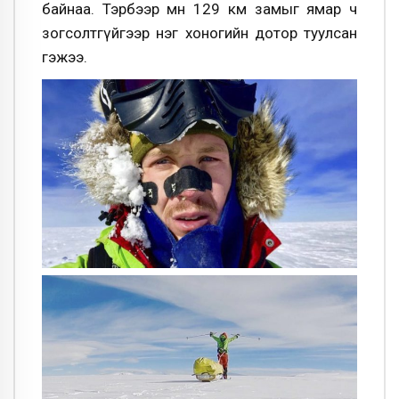
байнаа. Тэрбээр мөн 129 км замыг ямар ч
зогсолтгүйгээр нэг хоногийн дотор туулсан
гэжээ.