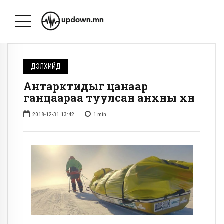
ДЭЛХИЙД
Антарктидыг цанаар
ганцаараа туулсан анхны хүн
2018-12-31 13:42
1
min