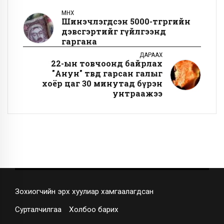
ӨМНӨХ
Шинэчлэгдсэн 5000-төгрөгийн
дэвсгэртийг гүйлгээнд
гаргана
ДАРААХ
22-ын товчоонд байрлах
"Анун" төвд гарсан галыг
хоёр цаг 30 минутад бүрэн
унтраажээ
Зохиогчийн эрх хуулиар хамгаалагдсан
Сурталчилгаа
Холбоо барих