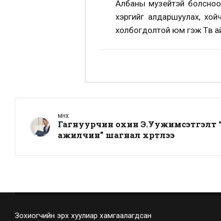
Албаны музейтэй болсноор
хэргийг алдаршуулах, хой
холбогдолтой юм гэж Төв 
ӨМНӨХ
Гагнуурчин охин Э.Уужимсэтгэлт 
ажилчин” шагнал хүртлээ
Зохиогчийн эрх хуулиар хамгаалагдсан