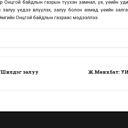
 Онцгой байдлын газрын түүхэн замнал, үе, үеийн уди
ч залуу үедээ өвлүүлэх, залуу болон ахмад үеийн зал
аймгийн Онцгой байдлын газраас мэдээллээ.
“Шилдэг залуу
Ж.Мөнхбат: УИХ