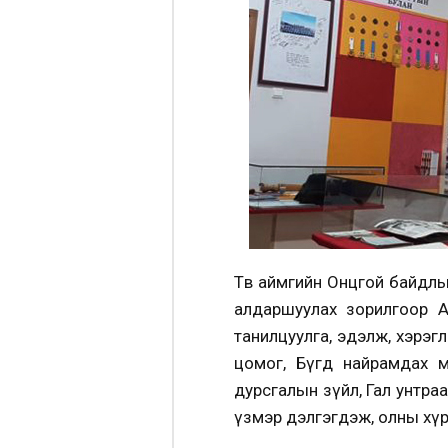
Төв аймгийн Онцгой байдлы
алдаршуулах зорилгоор А
танилцуулга, эдэлж, хэрэгл
цомог, Бүгд найрамдах ө
дурсгалын зүйл, Гал унтра
үзмэр дэлгэгдэж, олны хүр