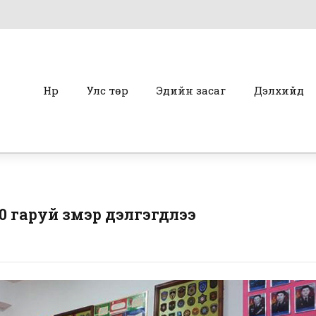
Нүүр
Улс төр
Эдийн засаг
Дэлхийд
 гаруй үзмэр дэлгэгдлээ