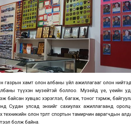
н газрын хамт олон албаны үйл ажиллагааг олон нийтэд
лбаны түүхэн музейтэй боллоо. Музейд үе, үеийн уд
эж байсан хувцас хэрэглэл, багаж, тоног төхөөрөмж, байгуу
мнөд Судан улсад энхийг сахиулах ажиллагаанд оролц
ах техникийн олон төрөлт спортын тамирчин аврагчдын алд
тээл болж байна.