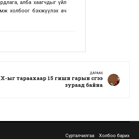
рдлага, алба хаагчдыг үйл
гамж холбоог бэхжүүлэх ач
ДАРААХ
-ыг тараахаар 15 гишүүн гарын үсгээ
зураад байна
Сурталчилгаа
Холбоо барих