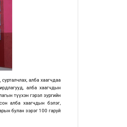
 сурталчлах, алба хаагчдаа
ирдлагууд, алба хаагчдын
ллагын түүхэн гэрэл зургийн
сон алба хаагчдын бэлэг,
арын булан зэрэг 100 гаруй