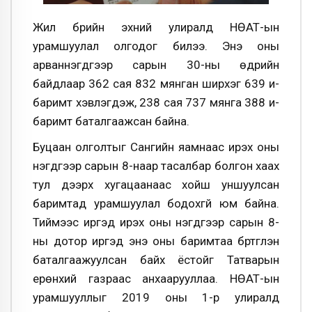
Жил бүрийн эхний улиралд НӨАТ-ын
урамшуулал олгодог билээ. Энэ оны
арваннэгдүгээр сарын 30-ны өдрийн
байдлаар 362 сая 832 мянган ширхэг 639 и-
баримт хэвлэгдэж, 238 сая 737 мянга 388 и-
баримт баталгаажсан байна.
Буцаан олголтыг Сангийн яамнаас ирэх оны
нэгдүгээр сарын 8-наар тасалбар болгон хаах
тул дээрх хугацаанаас хойш уншуулсан
баримтад урамшуулал бодохгүй юм байна.
Тиймээс иргэд ирэх оны нэгдүгээр сарын 8-
ны дотор иргэд энэ оны баримтаа бүртгүүлэн
баталгаажуулсан байх ёстойг Татварын
ерөнхий газраас анхаарууллаа. НӨАТ-ын
урамшууллыг 2019 оны 1-р улиралд