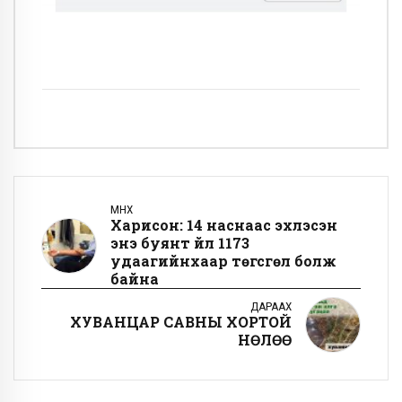
ӨМНӨХ
Харисон: 14 наснаас эхлэсэн
энэ буянт үйл 1173
удаагийнхаар төгсгөл болж
байна
ДАРААХ
ХУВАНЦАР САВНЫ ХОРТОЙ
НӨЛӨӨ