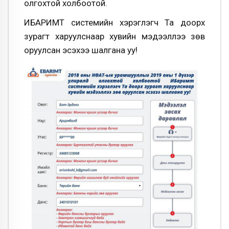
олгохтой холбоотой.
ИБАРИМТ системийн хэрэглэгч Та доорх
зурагт харуулснаар хувийн мэдээллээ зөв
оруулсан эсэхээ шалгана уу!