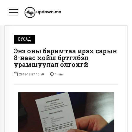
БУСАД
Энэ оны баримтаа ирэх сарын
8-наас хойш бүртгүүлбэл
урамшуулал олгохгүй
2018-12-27 10:50
1
min