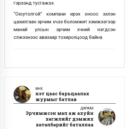
гэрээнд тусгажээ.
“Оюутолгой” компани ирэх оноос эхлэн
цахилгаан эрчим хүчээ боломжит хэмжээгээр
манай улсын эрчим хүчний нэгдсэн
сүлжээнээс авахаар тохиролцоод байна.
ӨМНӨХ
Үнэт цаас барьцаалах
журмыг батлав
ДАРААХ
Эрчимжсэн мал аж ахуйн
хөгжлийг дэмжих
хөтөлбөрийг баталлаа