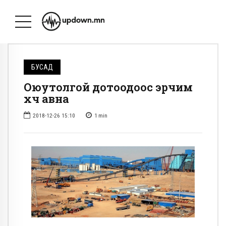
БУСАД
Оюутолгой дотоодоос эрчим
хүч авна
2018-12-26 15:10
1
min