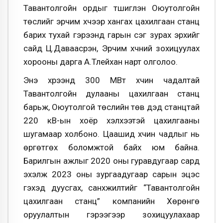
Тавантолгойн ордыг түшиглэн Оюутолгойн
төслийг эрчим хүчээр хангах цахилгаан станц
барих тухай гэрээнд гарын үсэг зурах эрхийг
сайд Ц.Даваасүрэн, Эрчим хүчний зохицуулах
хорооны дарга А.Тлейхан нарт олголоо.
Энэ хүрээнд 300 МВт хүчин чадалтай
Тавантолгойн дулааны цахилгаан станц
барьж, Оюутолгой төслийн төв дэд станцтай
220 кВ-ын хоёр хэлхээтэй цахилгааны
шугамаар холбоно. Цаашид хүчин чадлыг нь
өргөтгөх боломжтой байх юм байна.
Барилгын ажлыг 2020 оны гуравдугаар сард
эхэлж 2023 оны зургаадугаар сарын эцэс
гэхэд дуусгах, санхүүжилтийг “Тавантолгойн
цахилгаан станц” компанийн Хөрөнгө
оруулалтын гэрээгээр зохицуулахаар