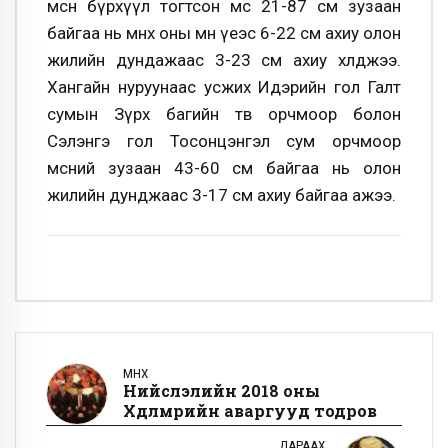
мөсөн бүрхүүл тогтсон мөс 21-87 см зузаан
байгаа нь өмнөх оны мөн үеэс 6-22 см ахиу олон
жилийн дундажаас 3-23 см ахиу хөлджээ.
Хангайн нуруунаас усжих Идэрийн гол Галт
сумын Зүрх багийн төв орчмоор болон
Сэлэнгэ гол Тосонцэнгэл сум орчмоор
мөсний зузаан 43-60 см байгаа нь олон
жилийн дунджаас 3-17 см ахиу байгаа ажээ.
ӨМНӨХ
Нийслэлийн 2018 оны
Хөдөлмөрийн аваргууд тодров
ДАРААХ