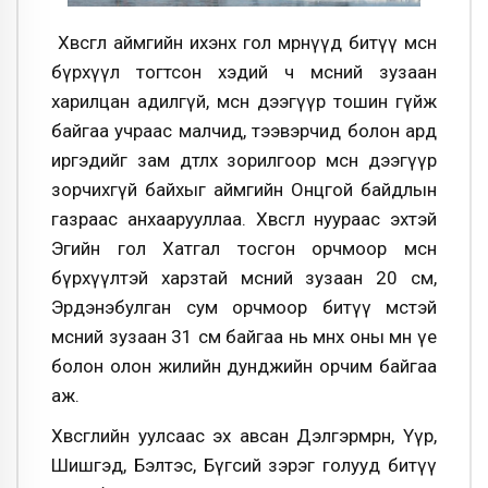
Хөвсгөл аймгийн ихэнх гол мөрнүүд битүү мөсөн
бүрхүүл тогтсон хэдий ч мөсний зузаан
харилцан адилгүй, мөсөн дээгүүр тошин гүйж
байгаа учраас малчид, тээвэрчид болон ард
иргэдийг зам дөтлөх зорилгоор мөсөн дээгүүр
зорчихгүй байхыг аймгийн Онцгой байдлын
газраас анхаарууллаа. Хөвсгөл нуураас эхтэй
Эгийн гол Хатгал тосгон орчмоор мөсөн
бүрхүүлтэй харзтай мөсний зузаан 20 см,
Эрдэнэбулган сум орчмоор битүү мөстэй
мөсний зузаан 31 см байгаа нь өмнөх оны мөн үе
болон олон жилийн дунджийн орчим байгаа
аж.
Хөвсгөлийн уулсаас эх авсан Дэлгэрмөрөн, Үүр,
Шишгэд, Бэлтэс, Бүгсий зэрэг голууд битүү