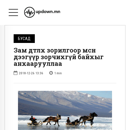
БУСАД
Зам дөтлөх зорилгоор мөсөн
дээгүүр зорчихгүй байхыг
анхаарууллаа
2018-12-26 13:36
1
min