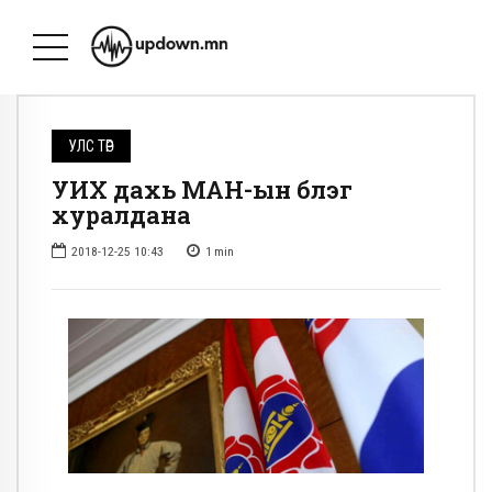
УЛС ТӨР
УИХ дахь МАН-ын бүлэг
хуралдана
2018-12-25 10:43
1
min