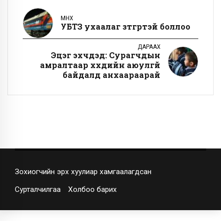
ӨМНӨХ
УБТЗ ухаалаг зүтгүүртэй боллоо
ДАРААХ
Эцэг эхчүүдэд: Сурагчдын
амралтаар хүүхдийн аюулгүй
байдалд анхаараарай
Зохиогчийн эрх хуулиар хамгаалагдсан
Сурталчилгаа
Холбоо барих