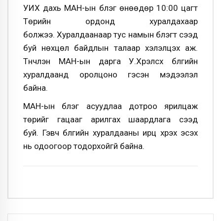
УИХ дахь МАН-ын бүлэг өнөөдөр 10:00 цагт
Төрийн ордонд хуралдахаар
болжээ. Хуралдаанаар тус намын бүлэгт үүсээд
буй нөхцөл байдлын талаар хэлэлцэх аж.
Түүнчлэн МАН-ын дарга У.Хүрэлсүх бүлгийн
хуралдаанд оролцоно гэсэн мэдээлэл
байна.
МАН-ын бүлэг асуудлаа дотроо ярилцаж
төрийг гацааг арилгах шаардлага үүсээд
буй. Гэвч бүлгийн хуралдааны ирц хүрэх эсэх
нь одоогоор тодорхойгүй байна.