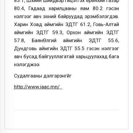
83.1, Шүүхийн шийдвэр гүйцэтгэх ерөнхий газар
80.4, Гадаад харилцааны яам 80.2 гэсэн
үнэлгээг авч эхний байруудад эрэмбэлэгдэв.
Харин Ховд аймгийн ЗДТГ 61.2, Говь-Алтай
аймгийн ЗДТГ 59.3, Орхон аймгийн ЗДТГ
57.8, БаянӨлгий аймгийн ЗДТГ 55.6,
Дундговь аймгийн ЗДТГ 55.5 гэсэн үнэлгээг
авч бусад байгууллагатай харьцуулахад бага
үнэлэгджээ.
Судалгааны дэлгэрэнгүйг
http://www.iaac.mn/