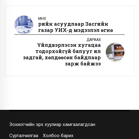
ӨМНӨХ
Өрийн асуудлаар Засгийн
газар УИХ-д мэдээлэл өгнө
ДАРААХ
Үйлдвэрлэсэн хугацаа
тодорхойгүй бялууг ил
задгай, хөлдөөсөн байдлаар
зарж байжээ
Зохиогчийн эрх хуулиар хамгаалагдсан
Сурталчилгаа
Холбоо барих