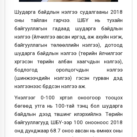
Шударга байдлын үнэлгээ судалгааны 2018
оны тайлан гарчээ. ШБҮ нь тухайн
байгууллагын гадаад шударга байдлын
үнэлгээ (үйлчилгээ авсан иргэд, аж ахуйн нэгж,
байгууллагын төлөөллийн үнэлгээ), дотоод
шударга байдлын үнэлгээ (төрийн үйлчилгээг
хүргэсэн төрийн албан хаагчдын үнэлгээ),
бодлогод оролцогчдын үнэлгээ
(шинжээчдийн үнэлгээ) гэсэн гурван дэд
үнэлгээнээс бүрдсэн үнэлгээ аж.
Үнэлгээг 0-100 хүртэл оноогоор тооцох
бөгөөд утга нь 100-тай тэнцүү бол шударга
байдлын дээд түвшинг илэрхийлнэ. Төрийн
байгууллагууд ШБҮ-ээр 100 онооноос 2018
онд дунджаар 68.7 оноо авсан нь өмнөх оны