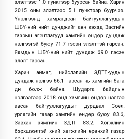
үзүүлэлтээс 1.0 пунктээр буурсан байна. Харин
2015 оны үзүүлэлтээс 5.1 пунктээр буурчээ.
Үнэлгээнд хамрагдсан байгууллагуудын
ШБҮ-ний нийт дунджийг авч үзэхэд Засгийн
газрын агентлагууд хамгийн өндөр дундаж
үнэлгээтэй буюу 71.7 гэсэн үзүүлэлттэй гарсан.
Яамдын ШБҮ-ний нийт дундаж 69.0 гэсэн
үзүүлэлт гарсан.
Харин аймаг, нийслэлийн ЗДТГ-уудын
дундаж үнэлгээ 66.1 гарсан нь хамгийн бага
дүн болж байна. Шударга байдлын
үнэлгээгээр 2018 онд хамгийн өндөр үнэлгээ
авсан байгууллагуудыг дурдвал Соёл,
урлагийн газар хамгийн өндөр буюу 83.6,
Завхан аймгийн ЗДТГ 83.2, Хөгжлийн
бэрхшээлтэй хүний хөгжлийн ерөнхий газар