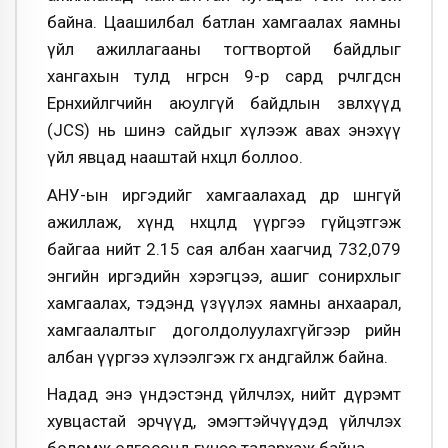
байна. Цаашилбал батлан хамгаалах яамны
үйл ажиллагааны тогтвортой байдлыг
хангахын тулд өнгөрсөн 9-р сард өөрчлөгдсөн
Ерөнхийлөгчийн аюулгүй байдлын зөвлөхүүд
(JCS) нь шинэ сайдыг хүлээж авах энэхүү
үйл явцад нааштай нөхцөл боллоо.
АНУ-ын иргэдийг хамгаалахад өдөр шөнөгүй
ажиллаж, хүнд нөхцөлд үүргээ гүйцэтгэж
байгаа нийт 2.15 сая албан хаагчид 732,079
энгийн иргэдийн хэрэгцээ, ашиг сонирхлыг
хамгаалах, тэдэнд үзүүлэх яамны анхаарал,
хамгаалалтыг доголдолуулахгүйгээр өөрийн
албан үүргээ хүлээлгэж өгөхөө андгайлж байна.
Надад энэ үндэстэнд үйлчлэх, нийт дүрэмт
хувцастай эрчүүд, эмэгтэйчүүдэд үйлчлэх