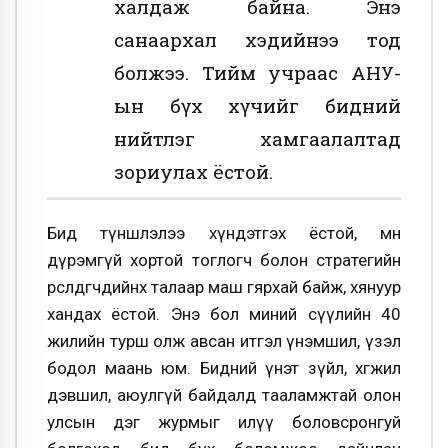
халдаж байна. Энэ
санаархал хэдийнээ тод
болжээ. Тийм учраас АНУ-
ын бүх хүчийг бидний
нийтлэг хамгаалалтад
зориулах ёстой.
Бид түншлэлээ хүндэтгэх ёстой, мөн
дүрэмгүй хортой тоглогч болон стратегийн
өрсөлдөгчдийнхөө талаар маш гярхай байж, хянуур
хандах ёстой. Энэ бол миний сүүлийн 40
жилийн турш олж авсан итгэл үнэмшил, үзэл
бодол маань юм. Бидний үнэт зүйл, хөгжил
дэвшил, аюулгүй байдалд тааламжтай олон
улсын дэг журмыг илүү боловсронгуй