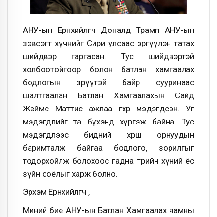
АНУ-ын Ерөнхийлөгч Доналд Трамп АНУ-ын
зэвсэгт хүчнийг Сири улсаас эргүүлэн татах
шийдвэр гаргасан. Тус шийдвэртэй
холбоотойгоор болон батлан хамгаалах
бодлогын зөрүүтэй байр сууринаас
шалтгаалан Батлан Хамгаалахын Сайд
Жеймс Маттис ажлаа өгөхөөр мэдэгдсэн. Уг
мэдэгдлийг та бүхэнд хүргэж байна. Тус
мэдэгдлээс бидний хөрш орнуудын
баримталж байгаа бодлого, зорилгыг
тодорхойлж болохоос гадна төрийн хүний ёс
зүйн соёлыг харж болно.
Эрхэм Ерөнхийлөгч өө,
Миний бие АНУ-ын Батлан Хамгаалах яамны