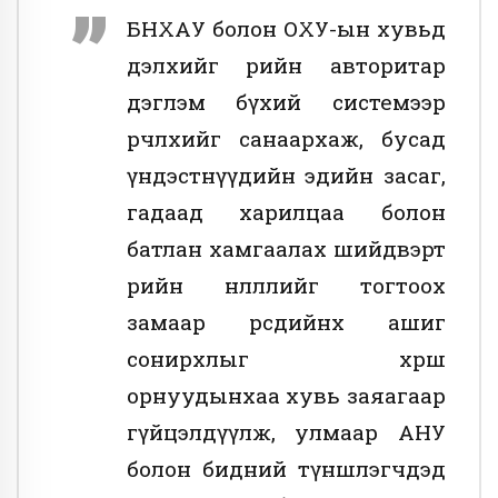
БНХАУ болон ОХУ-ын хувьд
дэлхийг өөрийн авторитар
дэглэм бүхий системээр
өөрчлөхийг санаархаж, бусад
үндэстнүүдийн эдийн засаг,
гадаад харилцаа болон
батлан хамгаалах шийдвэрт
өөрийн нөлөөллийг тогтоох
замаар өөрсдийнхөө ашиг
сонирхлыг хөрш
орнуудынхаа хувь заяагаар
гүйцэлдүүлж, улмаар АНУ
болон бидний түншлэгчдэд