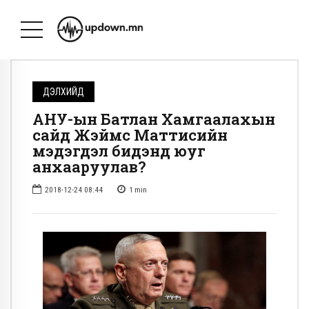
ДЭЛХИЙД
АНУ-ын Батлан Хамгаалахын
сайд Жэймс Маттисийн
мэдэгдэл бидэнд юуг
анхааруулав?
2018-12-24 08:44
1
min