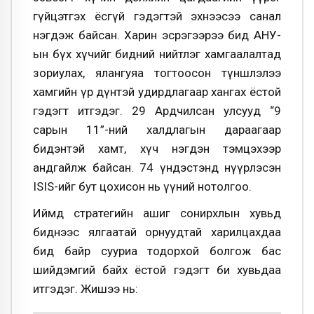
гүйцэтгэх ёсгүй гэдэгтэй эхнээсээ санал
нэгдэж байсан. Харин эсрэгээрээ бид АНУ-
ын бүх хүчийг бидний нийтлэг хамгаалалтад
зориулах, ялангуяа тогтоосон түншлэлээ
хамгийн үр дүнтэй удирдлагаар хангах ёстой
гэдэгт итгэдэг. 29 Ардчилсан улсууд “9
сарын 11”-ний халдлагын дараагаар
бидэнтэй хамт, хүч нэгдэн тэмцэхээр
андгайлж байсан. 74 үндэстэнд нүүрлэсэн
ISIS-ийг бут цохисон нь үүний нотолгоо.
Иймд стратегийн ашиг сонирхлын хувьд
биднээс ялгаатай орнуудтай харилцахдаа
бид байр сууриа тодорхой болгож бас
шийдэмгий байх ёстой гэдэгт би хувьдаа
итгэдэг. Жишээ нь: