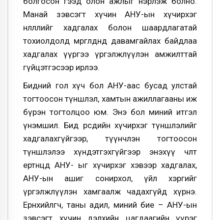
болгосон гээд олон ажлыг нэрлэж болно.
Манай зэвсэгт хүчин АНУ-ын хүчирхэг
нөлөөллийг хадгалах болон шаардлагатай
тохиолдолд мөргөлдөөнд давамгайлах байдлаа
хадгалах үүргээ үргэлжлүүлэн амжилттай
гүйцэтгэсээр ирлээ.
Бидний гол хүч бол АНУ-аас бусад улстай
тогтоосон түншлэл, хамтын ажиллагааны иж
бүрэн тогтолцоо юм. Энэ бол миний итгэл
үнэмшил. Бид өөрсдийн хүчирхэг түншлэлийг
хадгалахгүйгээр, түүнчлэн тогтоосон
түншлэлээ хүндэтгэхгүйгээр энэхүү чөлөөт
ертөнцөд АНУ- ыг хүчирхэг хэвээр хадгалах,
АНУ-ын ашиг сонирхол, үйл хэргийг
үргэлжлүүлэн хамгаалж чадахгүйд хүрнэ.
Ерөнхийлөгчөө, таны адил, миний бие – АНУ-ын
зэвсэгт хүчин дэлхийн цагдаагийн үүрэг