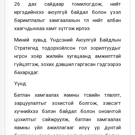
26 дах сайдаар томилогдож, нийт
иргэдийнхээ аюулгүй байдал болон үзэл
баримтлалыг хамгаалахын төлөө нийт албан
хаагчдынхаа хамт зүтгэж ирлээ.
Миний хувьд Үндсэний Аюулгүй Байдлын
Стратегид тодорхойлсон гол зорилтуудыг
өнгөрсөн хоёр жилийн хугацаанд амжилттай
гүйцэтгэж, зохих дэвшил гаргасан гэдгээрээ
бахархдаг.
Үүнд:
Батлан хамгаалах яамны төсвийн төлөвлөлт,
зарцуулалтыг зохистой болгож, зэвсэгт
хүчнийхээ бэлэн байдал болон оновчтой
цохилтыг сайжруулж, батлан хамгаалах
яамны үйл ажиллагааг илүү үр дүнтэй