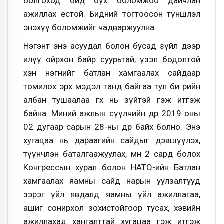
болгоход бид бүх боломжоо дайчлан
ажиллах ёстой. Бидний тогтоосон түншлэл
энэхүү боломжийг чадваржуулна.
Нэгэнт энэ асуудал болон бусад зүйл дээр
илүү ойрхон байр суурьтай, үзэл бодолтой
хэн нэгнийг батлан хамгаалах сайдаар
томилох эрх мэдэл танд байгаа тул би өөрийн
албан тушаалаа өгөх нь зүйтэй гэж итгэж
байна. Миний ажлын сүүлчийн өдөр 2019 оны
02 дугаар сарын 28-ны өдөр байх болно. Энэ
хугацаа нь дараагийн сайдыг дэвшүүлэх,
түүнчлэн баталгаажуулах, мөн 2 сард болох
Конгрессын хурал болон НАТО-ийн Батлан
хамгаалах яамны сайд нарын уулзалтууд
зэрэг үйл явдалд яамны үйл ажиллагаа,
ашиг сонирхол зохистойгоор тусах, хэвийн
ажиллахад хангалттай хугацаа гэж итгэж