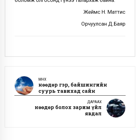
боломж олгосонд гүнээ талархаж байна.
Жеймс Н. Маттис
Орчуулсан Д.Баяр
ӨМНӨХ
Өнөөдөр гэр, байшингийн
суурь тавихад сайн
ДАРААХ
Өнөөдөр болох зарим үйл
явдал