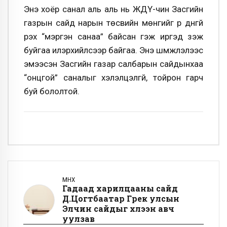
Энэ хоёр санал аль аль нь ЖДҮ-чин Засгийн
газрын сайд нарын төсвийн мөнгийг үр дүнгүй
үрэх “мэргэн санаа” байсан гэж иргэд үзэж
буйгаа илэрхийлсээр байгаа. Энэ шүүмжлэлээс
эмээсэн Засгийн газар салбарын сайдынхаа
“онцгой” саналыг хэлэлцэлгүй, тойрон гарч
буй бололтой.
ӨМНӨХ
Гадаад харилцааны сайд
Д.Цогтбаатар Грек улсын
Элчин сайдыг хүлээн авч
уулзав