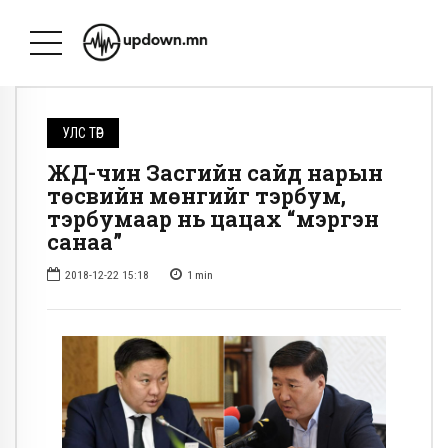
УЛС ТӨР
ЖДҮ-чин Засгийн сайд нарын
төсвийн мөнгийг тэрбум,
тэрбумаар нь цацах “мэргэн
санаа”
2018-12-22 15:18
1
min