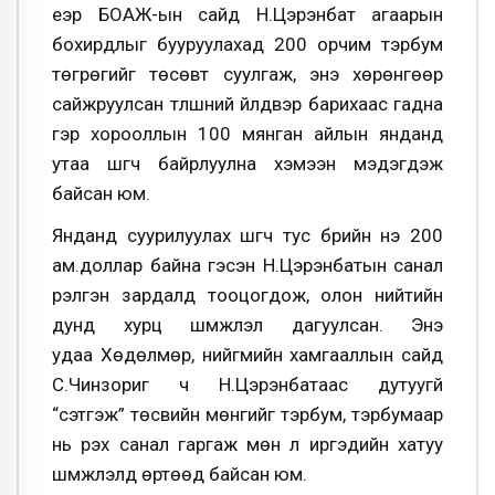
үеэр БОАЖ-ын сайд Н.Цэрэнбат агаарын
бохирдлыг бууруулахад 200 орчим тэрбум
төгрөгийг төсөвт суулгаж, энэ хөрөнгөөр
сайжруулсан түлшний үйлдвэр барихаас гадна
гэр хорооллын 100 мянган айлын янданд
утаа шүүгч байрлуулна хэмээн мэдэгдэж
байсан юм.
Янданд суурилуулах шүүгч тус бүрийн үнэ 200
ам.доллар байна гэсэн Н.Цэрэнбатын санал
үрэлгэн зардалд тооцогдож, олон нийтийн
дунд хурц шүүмжлэл дагуулсан. Энэ
удаа Хөдөлмөр, нийгмийн хамгааллын сайд
С.Чинзориг ч Н.Цэрэнбатаас дутуугүй
“сэтгэж” төсвийн мөнгийг тэрбум, тэрбумаар
нь үрэх санал гаргаж мөн л иргэдийн хатуу
шүүмжлэлд өртөөд байсан юм.