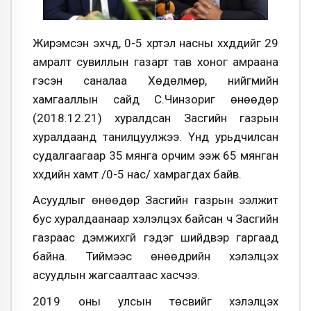
Жирэмсэн эхчүүд, 0-5 хүртэл насны хүүхдүүдийг 29
амралт сувиллын газарт тав хоног амраана
гэсэн саналаа Хөдөлмөр, нийгмийн
хамгааллын сайд С.Чинзориг өнөөдөр
(2018.12.21) хуралдсан Засгийн газрын
хуралдаанд танилцуулжээ. Үүнд урьдчилсан
судалгаагаар 35 мянга орчим ээж 65 мянган
хүүхдийн хамт /0-5 нас/ хамрагдах байв.
Асуудлыг өнөөдөр Засгийн газрын ээлжит
бус хуралдаанаар хэлэлцэх байсан ч Засгийн
газраас дэмжихгүй гэдэг шийдвэр гаргаад
байна. Тиймээс өнөөдрийн хэлэлцэх
асуудлын жагсаалтаас хасчээ.
2019 оны улсын төсвийг хэлэлцэх