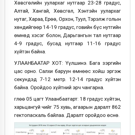
Хөвсгөлийн уулархаг нутгаар 23-28 градус,
Алтай, Хангай, Хөвсгөл, Хэнтэйн уулархаг
нутаг, Хараа, Ерөө, Орхон, Туул, Тэрэлж голын
хөндийгөөр 14-19 градус, говийн бүс нутгийн
өмнөд хэсэг болон, Дарьгангын тал нутгаар
4-9 градус, бусад нутгаар 11-16 градус
хүйтэн байна.
УЛААНБААТАР ХОТ: Үүлшинэ. Бага зэргийн
цас орно. Салхи баруун өмнөөс хойш эргэж
секундэд 7-12 метр. 12-14 градус хүйтэн
байна. Оройдоо хүйтний эрч чангарна.
Өглөө 05 цагт Улаанбаатарт: 18 градус хүйтэн,
харьцангуй чийг 75 хувь, агаарын даралт 862
гектопаскаль байлаа. Даралт оройдоо өснө.