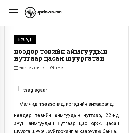
БУСАД
Өнөөдөр төвийн аймгуудын
нутгаар цасан шуургатай
2018-12-21 09:07
1
min
Малчид, тээвэрчид, иргэдийн анхааралд:
Өнөөдөр төвийн аймгуудын нутгаар, 22-нд
зүүн аймгуудын нутгаар цас орж, цасан
шуурга шуурч, хүйтрэхийг анхааруулж байна.