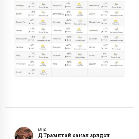
ӨМНӨХ
Д.Трамптай санал зөрөлдсөн