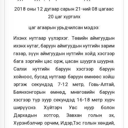
2018 оны 12 дугаар сарын 21-ний 08 цагаас
20 цаг хүртэлх
цаг агаарын урьдчилсан мэдээ:
Ихэнх нутгаар үүлэрхэг. Төвийн аймгуудын
ихэнх нутаг, баруун аймгуудын нутгийн зарим
газар, зүүн аймгуудын нутгийн хойд хэсгээр
бага зэргийн цас орж, цасан шуурга шуурна.
Салхи нутгийн баруун хэсгээр баруун
хойноос, бусад нутгаар баруун өмнөөс хойш
эргэж секундэд 7-12 метр, Говь-Алтай,
Баянхонгорын өмнөд, Өмнөговийн баруун
хэсгээр түр зуур секундэд 16-18 метр хүрч
ширүүснэ. Хүйтэрч Увс нуур болон
Дархадын хотгор, Завхан голын эх,
Хүрэнбэлчир орчим, Идэр,Тэс голын хөндий,