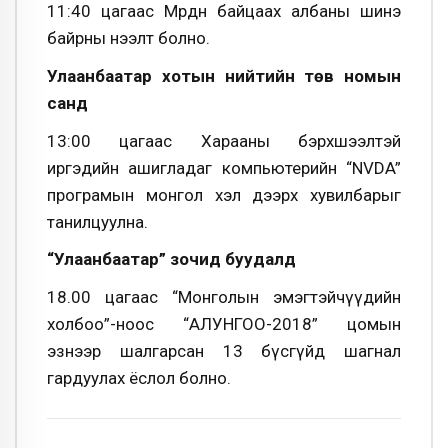
11:40 цагаас Мөрдөн байцаах албаны шинэ
байрны нээлт болно.
Улаанбаатар хотын нийтийн төв номын
санд
13:00 цагаас Харааны бэрхшээлтэй
иргэдийн ашигладаг компьютерийн “NVDA”
програмын монгол хэл дээрх хувилбарыг
танилцуулна.
“Улаанбаатар” зочид буудалд
18.00 цагаас “Монголын эмэгтэйчүүдийн
холбоо”-ноос “АЛУНГОО-2018” цомын
эзнээр шалгарсан 13 бүсгүйд шагнал
гардуулах ёслол болно.