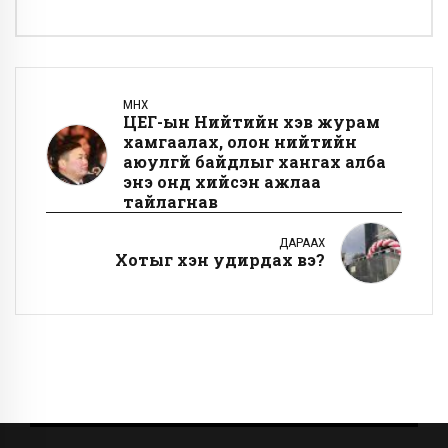
ӨМНӨХ
ЦЕГ-ын Нийтийн хэв журам
хамгаалах, олон нийтийн
аюулгүй байдлыг хангах алба
энэ онд хийсэн ажлаа
тайлагнав
ДАРААХ
Хотыг хэн удирдах вэ?