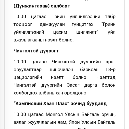
(Дүнжингарав) салбарт
10.00 цагаас Төрийн үйлчилгээний төлбөр
тооцоог дамжуулан гүйцэтгэх “Төрийн
үйлчилгээний цахим шилжилт” үйл
ажиллагааны нээлт болно.
Чингэлтэй дүүрэгт
10:00 цагаас Чингэлтэй дүүргийн хөрөнгө
оруулалтаар шинэчилэн барьсан 18-р
цэцэрлэгийн нээлт болно. Нээлтэд
Чингэлтэй дүүргийн Засаг дарга болон
холбогдох албаныхан оролцоно.
“Кэмпиский Хаан Плас” зочид буудалд
10.00 цагаас Монгол Улсын Байгаль орчин,
аялал жуулчлалын яам, Япон Улсын Байгаль