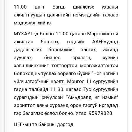
11.00 цагт Багш, шинжлэх ухааны
ажилтнуудын цалингийн нэмэгдлийн талаар
мэдээлэл хийнэ.
МҮХАҮТ-д болно 11:00 цагаас Мэргэжилтэй
ажилтан бэлтгэх, тэднийг ААН-үүдэд
дадлагажих боломжийг хангах, ажилд
зуучлах, бизнес эрхлэгч, хувийн
хэвшлийнхнийг тогтвортой мэргэжилтэнтэй
болоход нь туслах зорилго бүхий “Нэг цэгийн
үйлчилгээ”-ний нээлт. Монгол III сургуулийн
гадна талбайд 11.30 цагаас Тус сургуулийн
сурагчдын өрнүүлсэн “Амьдралд өнгө нэмье”
зорилтот аяны хүрээнд орон гэргүй иргэдэд
гэр бэлэглэх ёслол болно. Утас: 95979820
ЦЕГ-ын төв байрны дэргэд