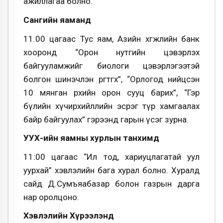
ажиллагаа болно.
Сангийн яаманд
11.00 цагаас Тус яам, Азийн хөгжлийн банк
хооронд “Орон нутгийн цэвэрлэх
байгууламжийг биологи цэвэрлэгээтэй
болгон шинэчлэн өргөтгөх”, “Орлогод нийцсэн
10 мянган өрхийн орон сууц барих”, “Гэр
бүлийн хүчирхийллийн эсрэг түр хамгаалах
байр байгуулах” гэрээнд гарын үсэг зурна.
УУХҮ-ийн яамны хурлын танхимд
11:00 цагаас “Ил тод, хариуцлагатай уул
уурхай” хэвлэлийн бага хурал болно. Хуралд
сайд Д.Сумъяабазар болон газрын дарга
нар оролцоно.
Хэвлэлийн Хүрээлэнд