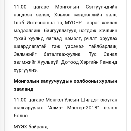
11:00 цагаас Монголын Сэтгүүлчдийн
нэгдсэн эвлэл, Хэвлэл мэдээллийн зөвлөл,
Глоб Интернэшнл төв, МҮОНРТ зэрэг хэвлэл
мэдээллийн байгууллагууд нэгдэж Зөрчлийн
тухай хуульд яагаад нэмэлт, өөрчлөлт оруулах
шаардлагатай гэж үзсэнээ тайлбарлаж,
Зөвлөмжийг баталгаажуулна. Тус Санал
зөвлөмжийг Хуульзүй, Дотоод Хэргийн Яаманд
хүргүүлнэ.
Монголын залуучуудын холбооны хурлын
зааланд
11:00 цагаас Монгол Улсын Шилдэг оюутан
шалгаруулах “Алма- Мастер-2018” ёслол
болно.
МҮЭХ байранд