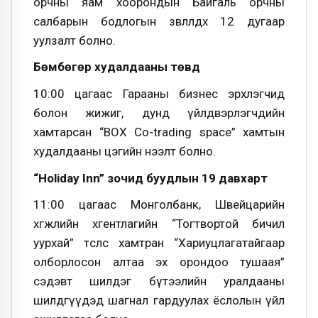
орчны яам хоорондын Байгаль орчны
салбарын бодлогын зөвлөлдөх 12 дугаар
уулзалт болно.
Бөмбөгөр худалдааны төвд
10:00 цагаас Гарааны бизнес эрхлэгчид
болон жижиг, дунд үйлдвэрлэгчдийн
хамтарсан “BOX Co-trading space” хамтын
худалдааны цэгийн нээлт болно.
“Holiday Inn” зочид буудлын 19 давхарт
11:00 цагаас Монголбанк, Швейцарийн
хөгжлийн хгентлагийн “Тогтвортой бичил
уурхай” төслөөс хамтран “Хариуцлагатайгаар
олборлосон алтаа эх орондоо тушаая”
сэдэвт шилдэг бүтээлийн уралдааны
шилдгүүдэд шагнал гардуулах ёслолын үйл