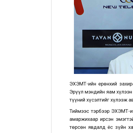
ЭХЭМҮТ-ийн ерөнхий захир
Эрүүл мэндийн яам хүлээн
түүний хүсэлтийг хүлээж а
Тиймээс тэрбээр ЭХЭМҮТ-и
амаржихаар ирсэн эмэгтэ
төрсөн явдалд ёс зүйн х