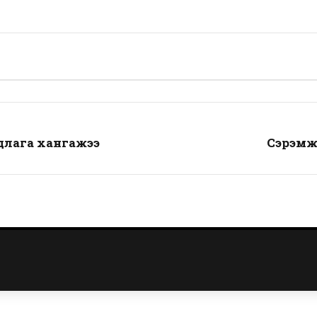
длага хангажээ
Сэрэмжл