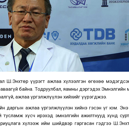
ал Ш.Энхтөр үүрэгт ажлаа хүлээлгэн өгөхөө мэдэгдсэн
 аваагүй байна. Тодруулбал, яамны дэргэдэх Эмнэлгийн 
валгүй, ажлаа үргэлжлүүлэн хийхийг үүрэгджээ.
йн даргын ажлаа үргэлжлүүлэн хийнэ гэсэн үг юм. Энэ
й тусламж хүсч ирэхэд эмнэлгийн ажилтнууд хүнд сурт
ариуцлага хүлээж ийм шийдвэр гаргасан гэдгээ Ш.Энх