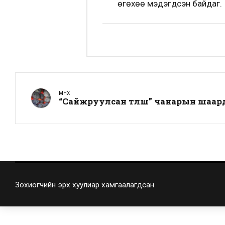
өгөхөө мэдэгдсэн байдаг.
ӨМНӨХ
“Сайжруулсан түлш” чанарын шаар
Зохиогчийн эрх хуулиар хамгаалагдсан