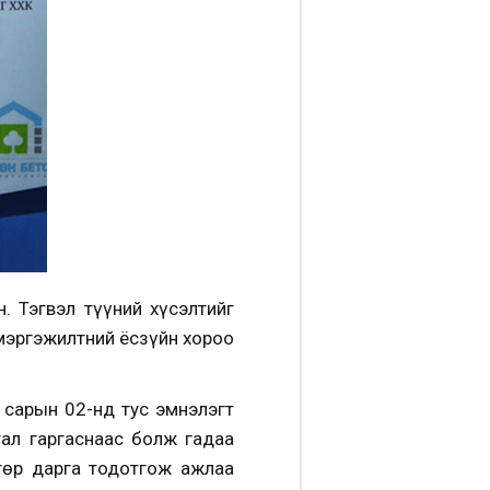
. Тэгвэл түүний хүсэлтийг
мэргэжилтний ёсзүйн хороо
 сарын 02-нд тус эмнэлэгт
ал гаргаснаас болж гадаа
төр дарга тодотгож ажлаа