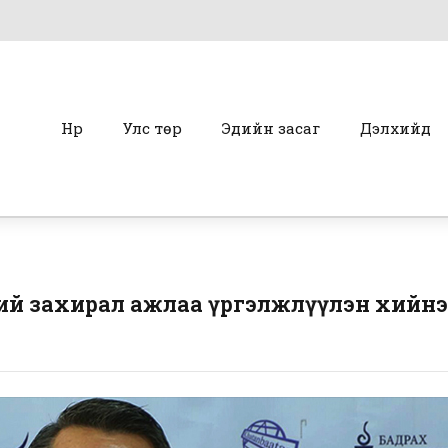
Нүүр
Улс төр
Эдийн засаг
Дэлхийд
ий захирал ажлаа үргэлжлүүлэн хийнэ