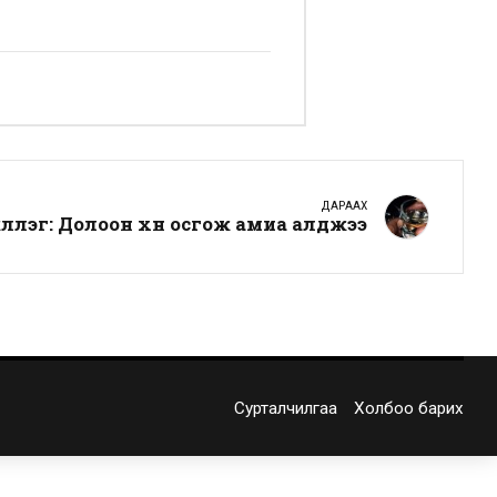
ДАРААХ
үүлэг: Долоон хүн осгож амиа алджээ
Сурталчилгаа
Холбоо барих