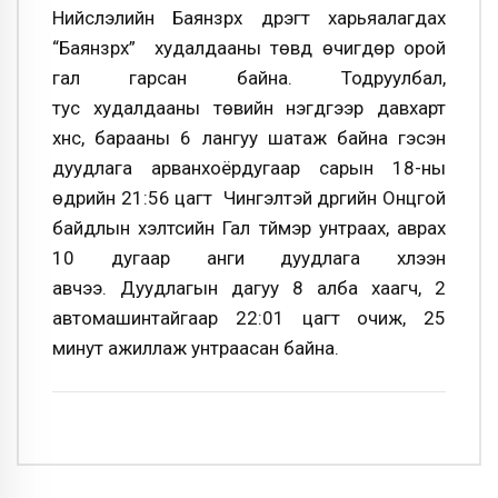
Нийслэлийн Баянзүрх дүүрэгт харьяалагдах
“Баянзүрх” худалдааны төвд өчигдөр орой
гал гарсан байна. Тодруулбал,
тус худалдааны төвийн нэгдүгээр давхарт
хүнс, барааны 6 лангуу шатаж байна гэсэн
дуудлага арванхоёрдугаар сарын 18-ны
өдрийн 21:56 цагт Чингэлтэй дүүргийн Онцгой
байдлын хэлтсийн Гал түймэр унтраах, аврах
10 дугаар анги дуудлага хүлээн
авчээ. Дуудлагын дагуу 8 алба хаагч, 2
автомашинтайгаар 22:01 цагт очиж, 25
минут ажиллаж унтраасан байна.