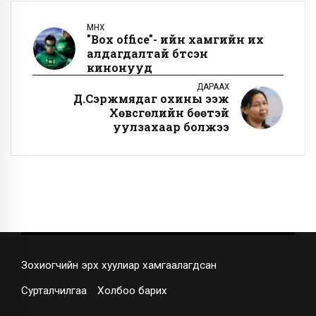
ӨМНӨХ
"Box office"- ийн хамгийн их
алдагдалтай бүтсэн
кинонууд
ДАРААХ
Д.Сэржмядаг охины ээж
Хөвсгөлийн бөөтэй
уулзахаар болжээ
Зохиогчийн эрх хуулиар хамгаалагдсан
Сурталчилгаа
Холбоо барих