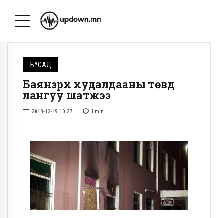
БУСАД
Баянзүрх худалдааны төвд
лангуу шатжээ
2018-12-19 10:27
1
min