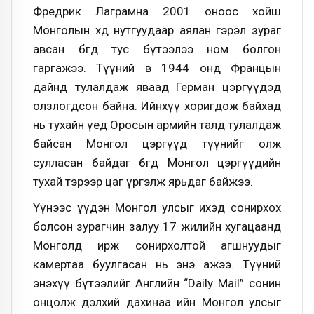
Фредрик Лаграмна 2001 оноос хойш
Монголын хөдөө нутгуудаар аялан гэрэл зураг
авсан бөгөөд тус бүтээлээ ном болгон
гаргажээ. Түүний өвөө 1944 онд Францын
дайнд тулалдаж яваад Герман цэргүүдэд
олзлогдсон байна. Ийнхүү хоригдож байхад
нь тухайн үед Оросын армийн талд тулалдаж
байсан Монгол цэргүүд түүнийг олж
сулласан байдаг бөгөөд Монгол цэргүүдийн
тухай тэрээр цаг үргэлж ярьдаг байжээ.
Үүнээс үүдэн Монгол улсыг ихэд сонирхох
болсон зурагчин залуу 17 жилийн хугацаанд
Монголд ирж сонирхолтой агшнуудыг
камертаа буулгасан нь энэ ажээ. Түүний
энэхүү бүтээлийг Английн “Daily Mail” сонин
онцолж дэлхий дахинаа ийн Монгол улсыг