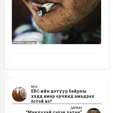
ӨМНӨХ
ЕБС-ийн дотуур байрны
хүүхдүүд ямар орчинд амьдрах
ёстой вэ?
ДАРААХ
“Мандухай сэцэн хатан”