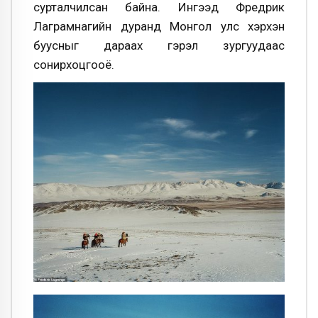
сурталчилсан байна. Ингээд Фредрик
Лаграмнагийн дуранд Монгол улс хэрхэн
буусныг дараах гэрэл зургуудаас
сонирхоцгооё.