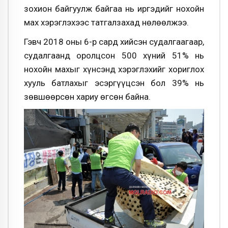
зохион байгуулж байгаа нь иргэдийг нохойн
мах хэрэглэхээс татгалзахад нөлөөлжээ.
Гэвч 2018 оны 6-р сард хийсэн судалгаагаар,
судалгаанд оролцсон 500 хүний 51% нь
нохойн махыг хүнсэнд хэрэглэхийг хориглох
хууль батлахыг эсэргүүцсэн бол 39% нь
зөвшөөрсөн хариу өгсөн байна.