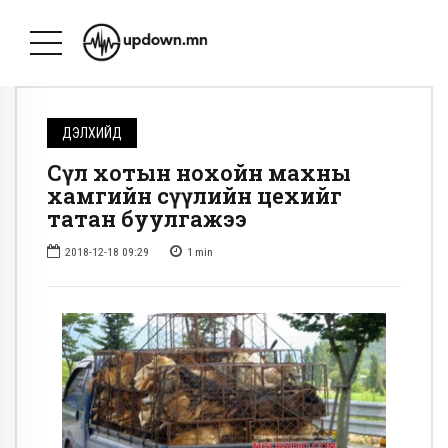
ДЭЛХИЙД
Сөүл хотын нохойн махны
хамгийн сүүлийн цехийг
татан буулгажээ
2018-12-18 09:29
1
min