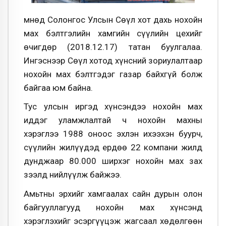
Өмнөд Солонгос Улсын Сөүл хот дахь нохойн
мах бэлтгэлийн хамгийн сүүлийн цехийг
өчигдөр (2018.12.17) татан буулгалаа.
Ингэснээр Сөүл хотод хүнсний зориулалтаар
нохойн мах бэлтгэдэг газар байхгүй болж
байгаа юм байна.
Тус улсын иргэд хүнсэндээ нохойн мах
иддэг уламжлалтай ч нохойн махны
хэрэглээ 1988 оноос эхлэн ихээхэн буурч,
сүүлийн жилүүдэд ердөө 22 компани жилд
дунджаар 80.000 ширхэг нохойн мах зах
зээлд нийлүүлж байжээ.
Амьтны эрхийг хамгаалах сайн дурын олон
байгууллагууд нохойн мах хүнсэнд
хэрэглэхийг эсэргүүцэж жагсаал хөдөлгөөн