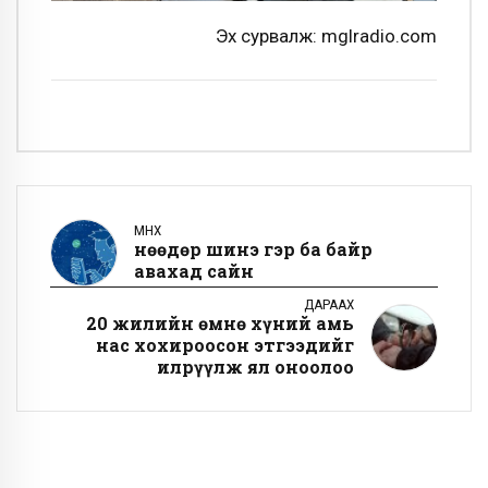
Эх сурвалж: mglradio.com
ӨМНӨХ
Өнөөдөр шинэ гэр ба байр
авахад сайн
ДАРААХ
20 жилийн өмнө хүний амь
нас хохироосон этгээдийг
илрүүлж ял оноолоо