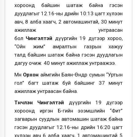
хороонд байшин шатаж байна гэсэн
дуудлагыг 12.16-ны өдрийн 10:13 цагт хүлээн
авч, 8 алба хаагч, 2 автомашинтай, 30 минут
ажиллаж унтраасан
бол
Чингэлтэй
дүүргийн 19 дүгээр хороо,
“Ойн жим” амралтын газрын хажуу
талд байшин шатаж байна гэсэн дуудлагын
дагуу очиж 40 минут ажиллаж унтраажээ.
Мөн
Орхон
аймгийн Баян-Өндөр сумын “Уртын
гол” багт шатаж буй байшинг 37 минут
ажиллаж унтраасан байна.
Түүнчлэн
Чингэлтэй
дүүргийн 19 дүгээр
хороонд иргэн Б-гийн эзэмшлийн “Фит”
загварын суудлын автомашин шатаж байна
гэсэн дуудлагыг 12.16-ны өдрийн 16:20 цагт
хүлээн авч 6 алба хаагч, 1 автомашинтай 5