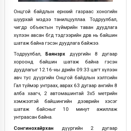
Онцгой байдлын ерөнхий газраас хоногийн
шуурхай мэдээ танилцууллаа. Тодруулбал,
өчигдөр объектын түймрийн таван дуудлага
хүлээн авсан бөгөөд тэдгээрийн дөрөв нь байшин
шатаж байна гэсэн дуудлага байжээ.
Тодруулбал,
Баянзүрх
дүүргийн 8 дугаар
хороонд байшин шатаж байна гэсэн
дуудлагыг 12.16-ны өдрийн 09:33 цагт хүлээн
авч тус дүүргийн Онцгой байдлын хэлтсийн
Гал түймэр унтраах, аврах 63 дугаар ангийн 8
алба хаагч, 2 автомашинтай 3х5 метрийн
хэмжээтэй байшингийн дээврийн хэсэг
шатаж байсныг 10 минут ажиллаж
унтраасан байна.
Сонгинохайрхан
дүүргийн 2 дугаар