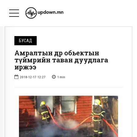
БУСАД
Амралтын өдөр обьектын
түймрийн таван дуудлага
иржээ
2018-12-17 12:27
1
min