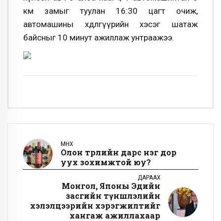
км замыг туулан 16:30 цагт очиж,
автомашины хөдөлгүүрийн хэсэг шатаж
байсныг 10 минут ажиллаж унтраажээ.
ӨМНӨХ
Олон төрлийн дарс нэг дор
уух зохимжтой юу?
ДАРААХ
Монгол, Японы Эдийн
засгийн түншлэлийн
хэлэлцээрийн хэрэгжилтийг
хангаж ажиллахаар