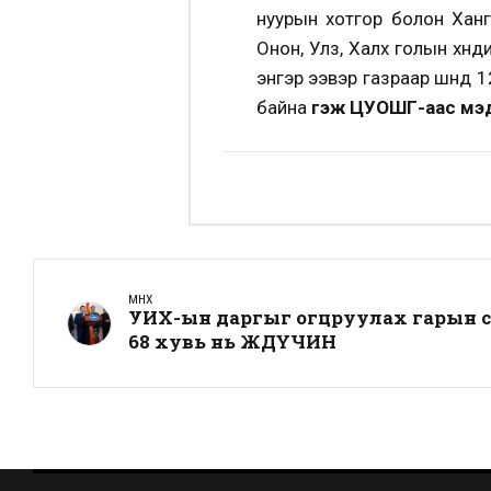
нуурын хотгор болон Хангай
Онон, Улз, Халх голын хөндийг
энгэр ээвэр газраар шөнөдөө 12
байна
гэж ЦУОШГ-аас мэд
ӨМНӨХ
УИХ-ын даргыг огцруулах гарын үсэ
68 хувь нь ЖДҮЧИН