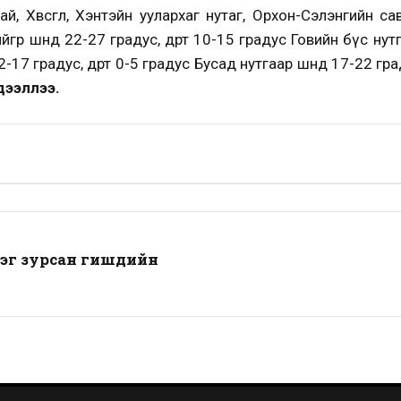
, Хөвсгөл, Хэнтэйн уулархаг нутаг, Орхон-Сэлэнгийн сав, 
өөр шөнөдөө 22-27 градус, өдөртөө 10-15 градус Говийн бүс ну
-17 градус, өдөртөө 0-5 градус Бусад нутгаар шөнөдөө 17-22 гра
ээллээ.
г зурсан гишүүдийн