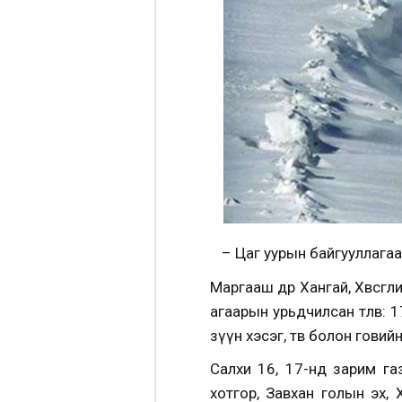
– Цаг уурын байгууллага
Маргааш өдөр Хангай, Хөвсг
агаарын урьдчилсан төлөв:
зүүн хэсэг, төв болон говий
Салхи 16, 17-нд зарим га
хотгор, Завхан голын эх, Хү