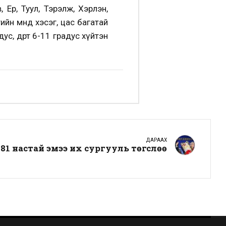
Ерөө, Туул, Тэрэлж, Хэрлэн,
тгийн өмнөд хэсэг, цас багатай
дус, өдөртөө 6-11 градус хүйтэн
ДАРААХ
81 настай эмээ их сургууль төгслөө