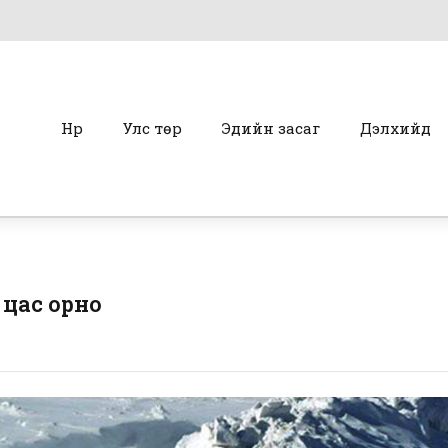
Нүүр
Улс төр
Эдийн засаг
Дэлхийд
 цас орно