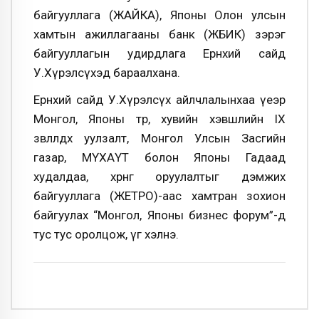
байгууллага (ЖАЙКА), Японы Олон улсын
хамтын ажиллагааны банк (ЖБИК) зэрэг
байгууллагын удирдлага Ерөнхий сайд
У.Хүрэлсүхэд бараалхана.
Ерөнхий сайд У.Хүрэлсүх айлчлалынхаа үеэр
Монгол, Японы төр, хувийн хэвшлийн IX
зөвлөлдөх уулзалт, Монгол Улсын Засгийн
газар, МҮХАҮТ болон Японы Гадаад
худалдаа, хөрөнгө оруулалтыг дэмжих
байгууллага (ЖЕТРО)-аас хамтран зохион
байгуулах “Монгол, Японы бизнес форум”-д
тус тус оролцож, үг хэлнэ.