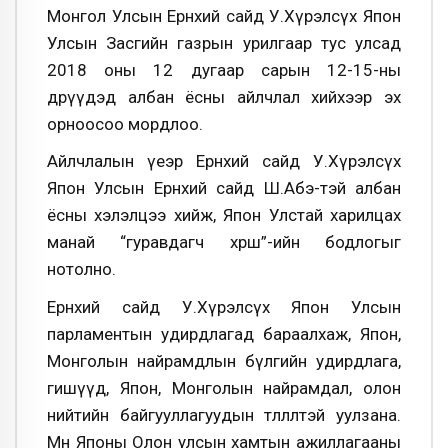
Монгол Улсын Ерөнхий сайд У.Хүрэлсүх Япон
Улсын Засгийн газрын урилгаар тус улсад
2018 оны 12 дугаар сарын 12-15-ны
өдрүүдэд албан ёсны айлчлал хийхээр эх
орноосоо мордлоо.
Айлчлалын үеэр Ерөнхий сайд У.Хүрэлсүх
Япон Улсын Ерөнхий сайд Ш.Абэ-тэй албан
ёсны хэлэлцээ хийж, Япон Улстай харилцах
манай “гуравдагч хөрш”-ийн бодлогыг
нотолно.
Ерөнхий сайд У.Хүрэлсүх Япон Улсын
парламентын удирдлагад бараалхаж, Япон,
Монголын найрамдлын бүлгийн удирдлага,
гишүүд, Япон, Монголын найрамдал, олон
нийтийн байгууллагуудын төлөөлөлтэй уулзана.
Мөн Японы Олон улсын хамтын ажиллагааны