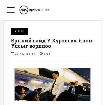
УЛС ТӨР
Ерөнхий сайд У.Хүрэлсүх Япон
Улсыг зорилоо
2018-12-12 11:56
1
min