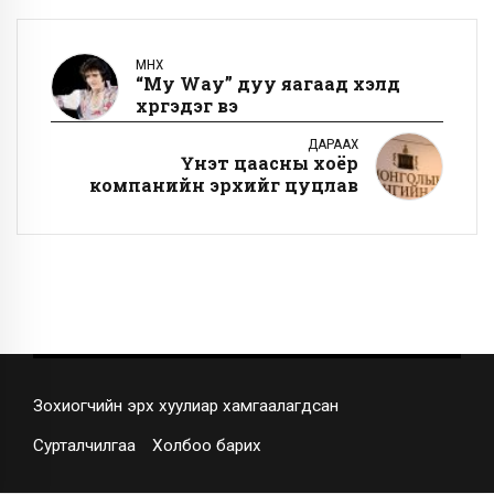
ӨМНӨХ
“My Way” дуу яагаад үхэлд
хүргэдэг вэ
ДАРААХ
Үнэт цаасны хоёр
компанийн эрхийг цуцлав
Зохиогчийн эрх хуулиар хамгаалагдсан
Сурталчилгаа
Холбоо барих