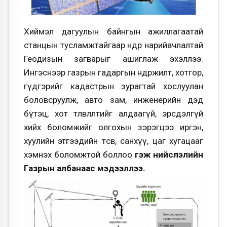
Хиймэл дагуулын байнгын ажиллагаатай
станцын тусламжтайгаар өндөр нарийвчлалтай
Геодизын загварыг ашиглаж эхэллээ.
Ингэснээр газрын гадаргын өндөржилт, хотгор,
гүдгэрийг кадастрын зурагтай хослуулан
боловсруулж, авто зам, инженерийн дэд
бүтэц, хот төлөвлөлтийг алдаагүй, эрсдэлгүй
хийх боломжийг олгохын зэрэгцээ иргэн,
хуулийн этгээдийн төсөв, санхүү, цаг хугацааг
хэмнэх боломжтой боллоо
гэж нийслэлийн
Газрын албанаас мэдээллээ.