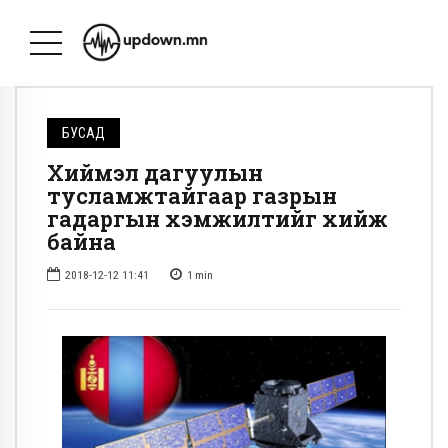
БУСАД
Хиймэл дагуулын
тусламжтайгаар газрын
гадаргын хэмжилтийг хийж
байна
2018-12-12 11:41
1
min