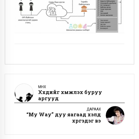
ӨМНӨХ
Хүүхдийг хүмүүжүүлэх буруу
аргууд
ДАРААХ
“My Way” дуу яагаад үхэлд
хүргэдэг вэ