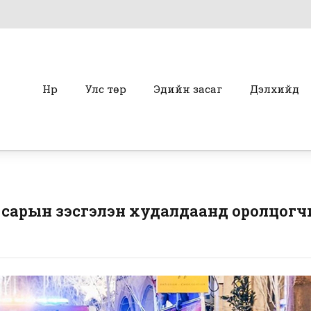
Нүүр
Улс төр
Эдийн засаг
Дэлхийд
 сарын үзэсгэлэн худалдаанд оролцогч