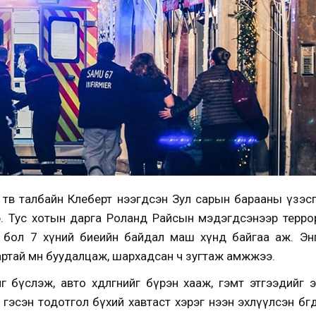
төв талбайн Клеберт нээгдсэн Зул сарын барааны үзэ
э. Тус хотын дарга Роланд Райсын мэдэгдсэнээр терро
 бол 7 хүний биеийн байдал маш хүнд байгаа аж. Энг
артай мөн буудалцаж, шархадсан ч зугтаж амжжээ.
г бүслэж, авто хөдөлгөөнийг бүрэн хааж, гэмт этгээдийг
 гэсэн тодотгол бүхий хавтаст хэрэг нээн эхлүүлсэн бөг