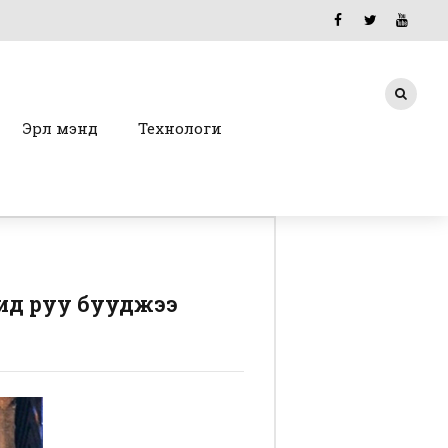
Эрүүл мэнд
Технологи
ид руу бууджээ