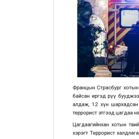
Францын Страсбург хотын 
байсан иргэд рүү бууджэ
алдаж, 12 хүн шархадсан
террорист этгээд цагдаа н
Цагдаагийнхан хотын төвий
хэрэгт Террорист халдлага