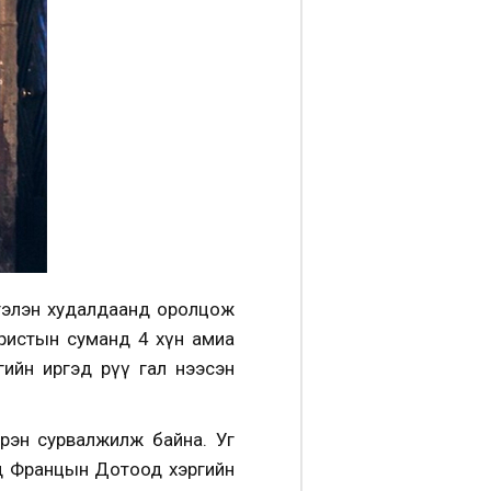
сгэлэн худалдаанд оролцож
ристын суманд 4 хүн амиа
ийн иргэд рүү гал нээсэн
 эрэн сурвалжилж байна. Уг
өөд Францын Дотоод хэргийн