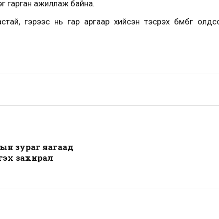
г гарган ажиллаж байна.
стай, гэрээс нь гар аргаар хийсэн тэсрэх бөмбөг олдсо
ын зураг яагаад
тгэх захирал