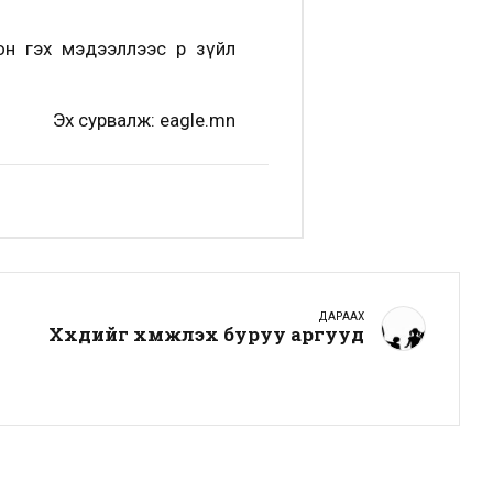
н гэх мэдээллээс өөр зүйл
Эх сурвалж: eagle.mn
ДАРААХ
Хүүхдийг хүмүүжүүлэх буруу аргууд