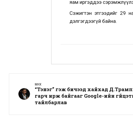
яам иргэддээ сэрэмжлүүлэ
Сэжигтэн этгээдийг 29 на
дэлгэгдээгүй байна.
ӨМНӨХ
“Тэнэг” гэж бичээд хайхад Д.Трамп
гарч ирж байгааг Google-ийн гүйцэ
тайлбарлав