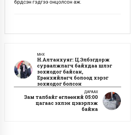
бүрдсэн гэдгээ онцолсон аж.
ӨМНӨХ
Н.Алтанхуяг: Ц.Элбэгдорж
сурвалжлагч байхдаа шүлэг
зохиодог байсан,
Ерөнхийлөгч болоод хэрэг
зохиодог болсон
ДАРААХ
Зам талбайг өглөөний 05:00
цагаас эхлэн цэвэрлэж
байна