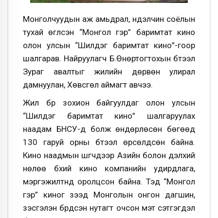
Монголчуудын аж амьдрал, нүүдэлчин соёлын
тухай өгүүлсэн “Монгол гэр” баримтат кино
олон улсын “Шилдэг баримтат кино”-гоор
шалгарав. Найруулагч Б.Өнөртогтохын бүтээл
Зураг авалтыг жилийн дөрвөн улирал
дамнуулан, Хөвсгөл аймагт авчээ.
Жил бүр зохион байгуулдаг олон улсын
“Шилдэг баримтат кино” шалгаруулах
наадам БНСУ-д болж өндөрлөсөн бөгөөд
130 гаруй орны бүтээл өрсөлдсөн байна.
Кино наадмын шүүгчдээр Азийн болон дэлхий
нөлөө бүхий кино компанийн удирдлага,
мэргэжилтнүүд оролцсон байна. Тэд “Монгол
гэр” киног үзээд Монголын онгон дагшин,
үзэсгэлэн бүрдсэн нутагт очсон мэт сэтгэгдэл