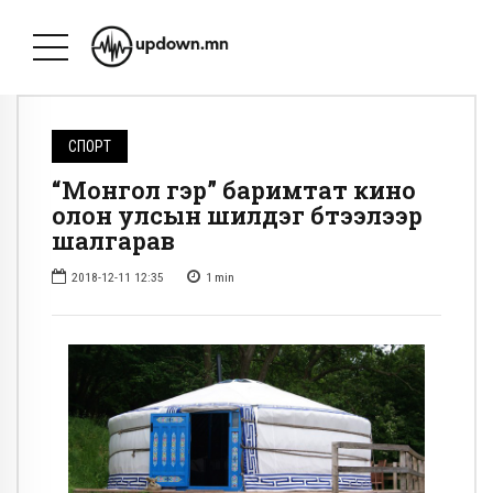
СПОРТ
“Монгол гэр” баримтат кино
олон улсын шилдэг бүтээлээр
шалгарав
2018-12-11 12:35
1
min