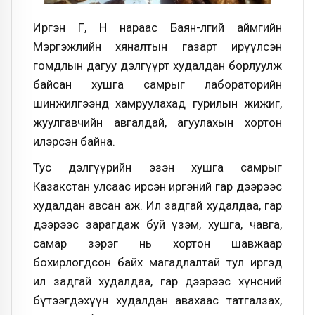
Иргэн Г, Н нараас Баян-Өлгий аймгийн
Мэргэжлийн хяналтын газарт ирүүлсэн
гомдлын дагуу дэлгүүрт худалдан борлуулж
байсан хушга самрыг лабораторийн
шинжилгээнд хамруулахад гурилын жижиг,
жуулгавчийн авгалдай, агуулахын хортон
илэрсэн байна.
Тус дэлгүүрийн эзэн хушга самрыг
Казакстан улсаас ирсэн иргэний гар дээрээс
худалдан авсан аж. Ил задгай худалдаа, гар
дээрээс зарагдаж буй үзэм, хушга, чавга,
самар зэрэг нь хортон шавжаар
бохирлогдсон байх магадлалтай тул иргэд
ил задгай худалдаа, гар дээрээс хүнсний
бүтээгдэхүүн худалдан авахаас татгалзах,