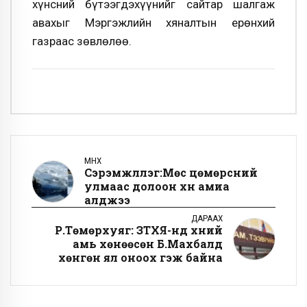
хүнсний бүтээгдэхүүнийг сайтар шалгаж
авахыг Мэргэжлийн хяналтын ерөнхий
газраас зөвлөлөө.
ӨМНӨХ
Сэрэмжлүүлэг:Мөс цөмөрсний
улмаас долоон хүн амиа
алджээ
ДАРААХ
Р.Төмөрхуяг: ЗТХЯ-нд хүний
амь хөнөөсөн Б.Махбалд
хөнгөн ял оноох гэж байна