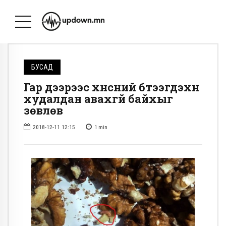
БУСАД
Гар дээрээс хүнсний бүтээгдэхүүн
худалдан авахгүй байхыг
зөвлөв
2018-12-11 12:15
1
min