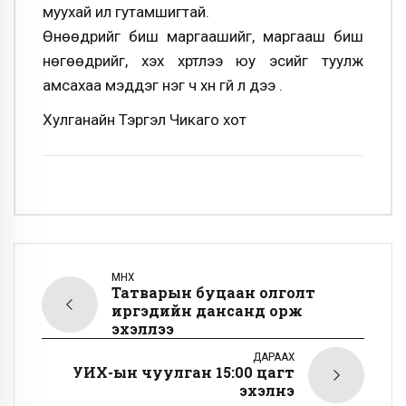
муухай илүү гутамшигтай.
Өнөөдрийг биш маргаашийг, маргааш биш
нөгөөдрийг, үхэх хүртлээ юу эсийг туулж
амсахаа мэддэг нэг ч хүн үгүй л дээ .
Хулганайн Тэргэл Чикаго хот
ӨМНӨХ
Татварын буцаан олголт
иргэдийн дансанд орж
эхэллээ
ДАРААХ
УИХ-ын чуулган 15:00 цагт
эхэлнэ