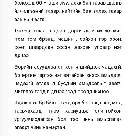
болоход 00 – ашиглуулах албан газар ,дэлгүүр
үйлчилгээний газар, нийтийн бие засах газар
аль нь ч алга.
Тэгсэн атлаа л дээр доргүй аягүй их хөгжил
,том том брэнд, машин , сайхан гэр орон,
соёл шаардсан хүссэн ,нэхсэн улсаар нэг
дүүрчээ.
Өөрийн асуудлаа огтхон ч шийдэж чадахгүй,
бүүр өргөө гэртээ нэг аятайхан хүнэрхүү амьдарч
чадахгүй атлаа л бусдын амьдралыг заагч
,чиглүүлэх гээд л дүгнэх гээд оролдчихноо.
Ядаж л хүн бүр биш гэхэд өрх бүр ганц ганц мод
тарьчихаад түүнээ хариуцаж олигтойхон
ургуулчихдагсан бол тэр чинь амьсгалах
агаарт чинь нэмэртэй.