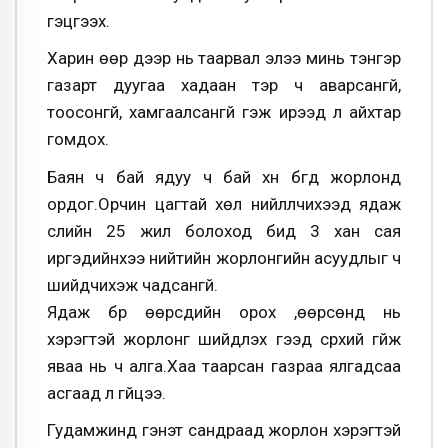
гэцгээх.
Харин өөр дээр нь таарвал элээ минь тэнгэр
газарт дуугаа хадаан тэр ч аварсангүй,
тоосонгүй, хамгаалсангүй гэж ирээд л айхтар
гомдох.
Баян ч бай ядуу ч бай хүн бүгд жорлонд
ордог.Орчин цагтай хөл нийлүүлчихээд ядаж
сүүлийн 25 жил болоход бид 3 хан сая
иргэдийнхээ нийтийн жорлонгийн асуудлыг ч
шийдчихэж чадсангүй.
Ядаж бүр өөрсдийн орох ,өөрсөнд нь
хэрэгтэй жорлонг шийдүүлэх гээд сүрхий гүйж
яваа нь ч алга.Хаа таарсан газраа ялгадсаа
асгаад л гүйцээ.
Гудамжинд гэнэт сандраад жорлон хэрэгтэй