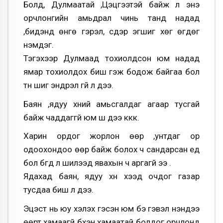
Болд, Дулмаатай ,Цэцгээтэй байж л энэ
орчлонгийн амьдрал чинь танд надад
,бидэнд өнгө гэрэл, сүүдэр эгшиг хөг өгдөг
нэмдэг.
Тэгэхээр Дулмаад тохиолдсон юм надад
ямар тохиолдох биш гэж бодож байгаа бол
түүн шиг эндүүрэл үгүй л дээ.
Баян ,ядуу хүний амьсгалдаг агаар тусгай
байж чаддаггүй юм шүү дээ ккк.
Харин ордог жорлон өөр ,унтдаг ор
одоохондоо өөр байж болох ч сандарсан үед
бол бүгд л шилээд явахын ч аргагүй ээ .
Ядахад баян, ядуу хүн үхээд очдог газар
тусдаа биш л дээ.
Эцэст нь юу хэлэх гэсэн юм бэ гэвэл үнэндээ
өөрт хамаагүй бүхэн хамаатай болдог орчлонд