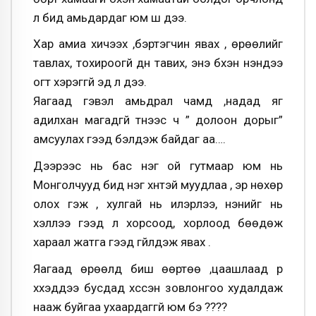
л бид амьдардаг юм шүү дээ.
Хар амиа хичээх ,бэртэгчин явах , өрөөлийг
тавлах, тохироогүй дүн тавих, энэ бүхэн үнэндээ
огт хэрэггүй эд л дээ.
Яагаад гэвэл амьдрал чамд ,надад яг
адилхан магадгүй түүнээс ч ” долоон дорыг”
амсуулах гээд бэлдэж байдаг аа….
Дээрээс нь бас нэг ой гутмаар юм нь
Монголчууд бид нэг хүнтэй муудлаа , эр нөхөр
олох гэж , хулгай нь илэрлээ, үнэнийг нь
хэллээ гээд л хорсоод, хорлоод бөөдөж
хараал жатга гээд гүйлдэж явах .
Яагаад өрөөлд биш өөртөө ,цаашлаад үр
хүүхэддээ бусдад хүссэн зовлонгоо худалдаж
нааж буйгаа ухаардаггүй юм бэ ????