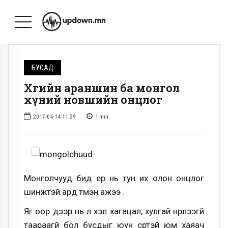
БУСАД
Хөгийн араншин ба монгол
хүний новшийн онцлог
2017-04-14 11:29
1
min
Монголчууд бид ер нь тун их олон онцлог
шинжтэй ард түмэн ажээ .
Яг өөр дээр нь л үхэл хагацал, хулгай нүүрлээгүй
таараагүй бол бусдыг юун сүртэй юм хаяач