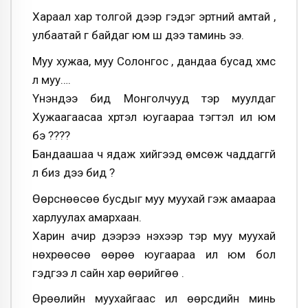
Хараал хар толгой дээр гэдэг эртний амтай ,
улбаатай үг байдаг юм ш дээ таминь ээ.
Муу хужаа, муу Солонгос , дандаа бусад хүмүүс
л муу….
Үнэндээ бид Монголчууд тэр муулдаг
Хужаагаасаа хүртэл юугаараа тэгтэл илүү юм
бэ ????
Бандаашаа ч ядаж хийгээд өмсөж чаддаггүй
л биз дээ бид ?
Өөрснөөсөө бусдыг муу муухай гэж амаараа
харлуулах амархаан.
Харин ачир дээрээ үнэхээр тэр муу муухай
нөхрөөсөө өөрөө юугаараа илүү юм бол
гэдгээ л сайн хар өөрийгөө .
Өрөөлийн муухайгаас илүү өөрсдийн минь