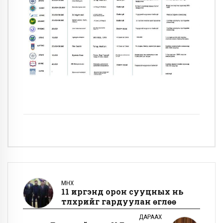
ӨМНӨХ
11 иргэнд орон сууцных нь
түлхүүрийг гардуулан өглөө
ДАРААХ