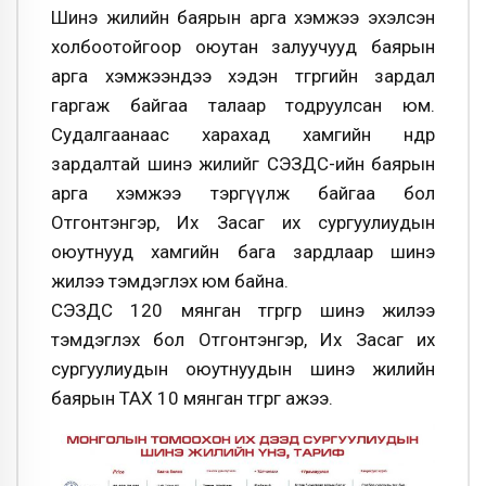
Шинэ жилийн баярын арга хэмжээ эхэлсэн
холбоотойгоор оюутан залуучууд баярын
арга хэмжээндээ хэдэн төгрөгийн зардал
гаргаж байгаа талаар тодруулсан юм.
Судалгаанаас харахад хамгийн өндөр
зардалтай шинэ жилийг СЭЗДС-ийн баярын
арга хэмжээ тэргүүлж байгаа бол
Отгонтэнгэр, Их Засаг их сургуулиудын
оюутнууд хамгийн бага зардлаар шинэ
жилээ тэмдэглэх юм байна.
СЭЗДС 120 мянган төгрөгөөр шинэ жилээ
тэмдэглэх бол Отгонтэнгэр, Их Засаг их
сургуулиудын оюутнуудын шинэ жилийн
баярын TAX 10 мянган төгрөг ажээ.