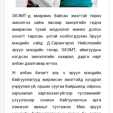
ЭХЭМҮТ-д амаржих байсан эмэгтэй төрөх
эмнэлгээ хайж явсаар эмнэлгийн гадна
амаржсан тухай мэдээлэл өмнөх долоо
хоногт тархсан. Үүнтэй холбогдуулан Эрүүл
мэндийн сайд Д.Сарангэрэл Нийслэлийн
эрүүл мэндийн газар, ЭХЭМҮТ, аймгуудын
нэгдсэн эмнэлэгийн захирал, дарга нарт
албан даалгавар өгчээ.
Уг албан бичигт аль ч эрүүл мэндийн
байгууллагууд жирэмсэн эмэгтэйд хүндрэл
учруулахгүй, оршин суугаа байршилд ойрхон,
харъяалал харгалзахгүйгээр тусламжийг
үзүүлэхээр зохион байгуулалтын арга
хэмжээг авахыг тусгажээ. Мөн эрүүл