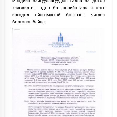
мэндийн байгууллагуудын гадна ба дотор
хаягжилтыг өдөр ба шөнийн аль ч цагт
иргэдэд ойлгомжтой болгохыг чиглэл
болгосон байна.