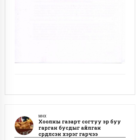
ӨМНӨХ
Хоолны газарт согтуу эр буу
гарган бусдыг айлган
сүрдүүлсэн хэрэг гарчээ