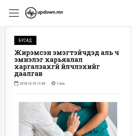
БУСАД
Жирэмсэн эмэгтэйчүүдэд аль ч
эмнэлэг харьяалал
харгалзахгүй үйлчлэхийг
даалгав
2018-12-10 11:00
1
min