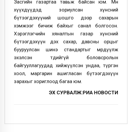
Засгийн газартаа тавьж байсан юм. Мөн
хүүхдүүдэд зориулсан хүнсний
бүтээгдэхүүний шошго дээр сахарын
хэмжээг бичиж байхыг санал болгосон.
Хэрэглэгчийн хяналтын газар хүнсний
бүтээгдэхүүн дэх сахар, давсны орцыг
бууруулсан шинэ стандартыг мөрдүүлж
эхэлсэн төдийгүй боловсролын
байгууллагуудад хийжүүлсэн ундаа, түргэн
хоол, маргарин ашигласан бүтээгдэхүүн
зарахыг хориглоод багаа юм.
ЭХ СУРВАЛЖ:РИА НОВОСТИ