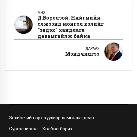
ӨМНӨХ
Д.Боролзой: Нийгмийн
сүлжээнд монгол хэлийг
“эвдэх” хандлага
давамгайлж байна
ДАРААХ
Мэндчилгээ
Зохиогчийн эрх хуулиар хамгаалагдсан
Сурталчилгаа
Холбоо барих