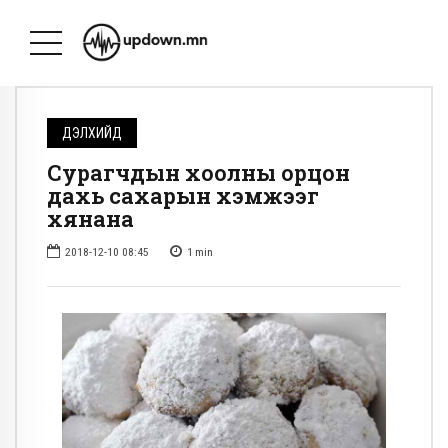
ДЭЛХИЙД
Сурагчдын хоолны орцон
дахь сахарын хэмжээг
хянана
2018-12-10 08:45
1
min