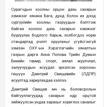
Сурагчдын хоолны орцон дахь сахарын
хэмжээг хянана Бага, дунд болон их дээд
сургуулийн хоолны газруудын бэлтгэж
байгаа хоолон дахь сахарын хэмжээг
бууруулах бодлого барьж, холбогдох норм
стандартад өөрчлөлт оруулахыг үгүйсгэхгүй
хэмээн ОХУ-ын Хэрэглэгчийн хяналтын
газрын дарга Анна Попова Төрийн Думын
Биеийн тамир, спорт, аялал жуулчлал,
залуучуудын асуудал эрхэлсэн хорооны
гишүүн Дмитрий Свищевийн (ЛДПР)
асуултад хариулахдаа хэллээ.
Дмитрий Свищев өмнө нь боловсролын
байгууллагуудад сахарын өндөр орцтой
хийжүүлсэн ундаа зарахыг хориглох саналыг