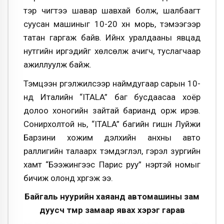
тэр чигтээ шавар шавхай болж, шалбаагт
суусан машиныг 10-20 хүн морь, тэмээгээр
татан гаргаж байв. Ийнхүү уралдааны явцад
нутгийн иргэдийг хөлсөлж ачигч, туслагчаар
ажиллуулж байж.
Тэмцээн үргэлжилсээр наймдугаар сарын 10-
нд Италийн “ITALA” баг бусдаасаа хоёр
долоо хоногийн зайтай барианд орж ирэв.
Сонирхолтой нь, “ITALA” багийн гишүүн Луйжи
Барзини хожим дэлхийн анхны авто
раллигийн талаарх тэмдэглэл, гэрэл зургийн
хамт “Бээжингээс Парис руу” нэртэй номыг
бичиж олонд хүргэж ээ.
Байгаль нуурийн хаяанд автомашины зам
дуусч төмөр замаар явах хэрэг гарав