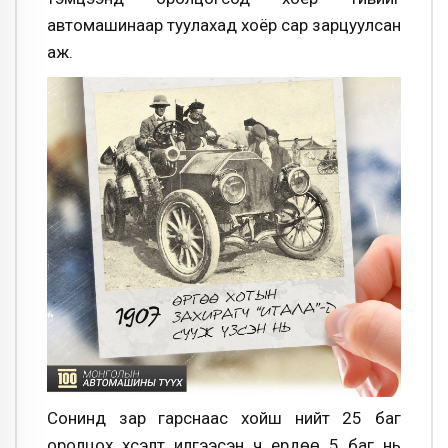
автомашинаар туулахад хоёр сар зарцуулсан
аж.
Сонинд зар гарснаас хойш нийт 25 баг
оролцох хүсэлт илгээсэн ч ердөө 5 баг нь