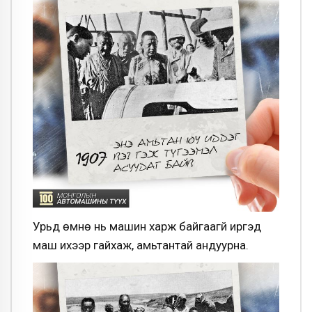
Урьд өмнө нь машин харж байгаагүй иргэд
маш ихээр гайхаж, амьтантай андуурна.