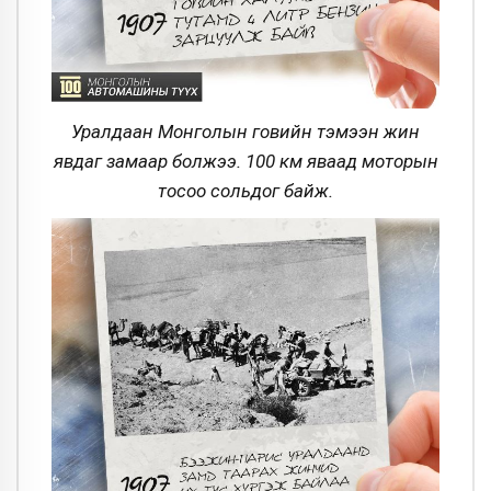
Уралдаан Монголын говийн тэмээн жин
явдаг замаар болжээ. 100 км яваад моторын
тосоо сольдог байж.