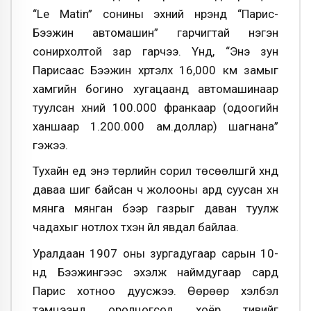
“Le Matin” сонины эхний нүүрэнд “Парис-
Бээжин автомашин” гарчигтай нэгэн
сонирхолтой зар гарчээ. Үүнд, “Энэ зун
Парисаас Бээжин хүртэлх 16,000 км замыг
хамгийн богино хугацаанд автомашинаар
туулсан хүний 100.000 франкаар (одоогийн
ханшаар 1.200.000 ам.доллар) шагнана”
гэжээ.
Тухайн үед энэ төрлийн сорил төсөөлшгүй хүнд
даваа шиг байсан ч жолооны ард суусан хүн
мянга мянган бээр газрыг даван туулж
чадахыг нотлох түүхэн үйл явдал байлаа.
Уралдаан 1907 оны зургадугаар сарын 10-
нд Бээжингээс эхэлж наймдугаар сард
Парис хотноо дуусжээ. Өөрөөр хэлбэл
тэмцээнд оролцогсод хоёр тивийг