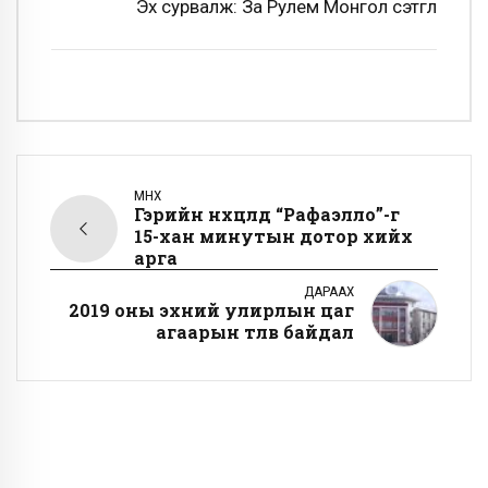
Эх сурвалж: За Рулем Монгол сэтгүүл
ӨМНӨХ
Гэрийн нөхцөлд “Рафаэлло”-г
15-хан минутын дотор хийх
арга
ДАРААХ
2019 оны эхний улирлын цаг
агаарын төлөв байдал