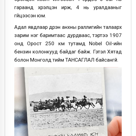
гараанд хүрэлцэн ирж, 4 нь уралдааныг
гүйцээсэн юм.
Адал явдлаар дүүрэн анхны раллигийн талаарх
зарим нэг баримтаас дурдваас, тэртээ 1907
онд Орост 250 км тутамд Nobel Oil-ийн
бензин колонкууд байдаг байж. Гэтэл Хятад
болон Монголд тийм ТАНСАГЛАЛ байсангүй.