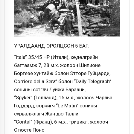
УРАЛДААНД ОРОЛЦСОН 5 БАГ:
“itala” 35/45 HP (Итали), хөдөлгүүрийн
багтаамж 7, 28 м.х, жолооч Шипионе
Боргезе хунтайж болон Эттoре Гуйцарди,
Corriere della Sera” болон “Daily Telegraph”
сонины сэтгүүлч Луйжи Барзани,
“Spyker” (Голланд), 15 м.х., жолооч Чарльз
Годдард, зорчигч “Le Matin” сонины
сурвалжлагч Жан дю Талли
“Contal” (Франц), 6 м.х., трицикл, жолооч
Огюсте Понс