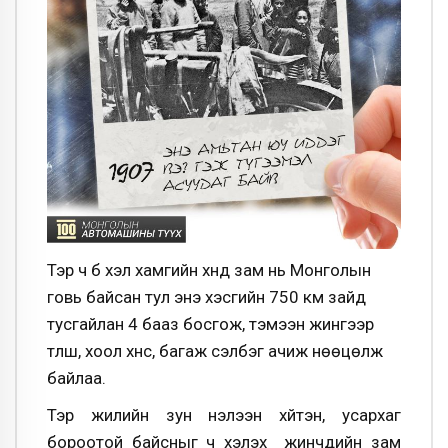
Тэр ч бүү хэл хамгийн хүнд зам нь Монголын
говь байсан тул энэ хэсгийн 750 км зайд
тусгайлан 4 бааз босгож, тэмээн жингээр
түлш, хоол хүнс, багаж сэлбэг ачиж нөөцөлж
байлаа.
Тэр жилийн зун нэлээн хүйтэн, усархаг
бороотой байсныг ч хэлэх үү жинчдийн зам