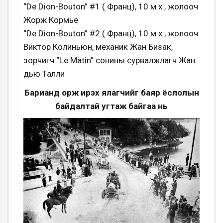
“De Dion-Bouton” #1 ( Франц), 10 м.х., жолооч
Жорж Кормье
“De Dion-Bouton” #2 ( Франц), 10 м.х., жолооч
Виктор Колиньюн, механик Жан Бизак,
зорчигч “Le Matin” сонины сурвалжлагч Жан
дью Талли
Барианд орж ирэх ялагчийг баяр ёслолын
байдалтай угтаж байгаа нь