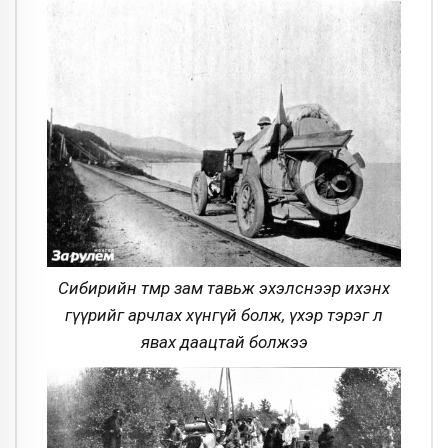
Сибирийн төмөр зам тавьж эхэлснээр ихэнх
гүүрийг арчлах хүнгүй болж, үхэр тэрэг л
явах даацтай болжээ