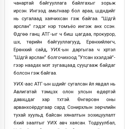
чанартай байгууллага байлгахыг зорьж
ирсэн. Ингээд амьтнаар бол араа, шүднүүдийг
нь сугалаад хаячихсан гэж байгаа. ”Шүдгүй
арслан” гэдэг нэр томъёо ингэж анх үүссэн.
Өдгөө ганц АТГ-ыг ч биш цагдаа, прокурор,
шүүх, төрийн байгууллагууд, Ерөнхийлөгч,
Ерөнхий сайд, УИХ-ын даргыгаа ч хүртэл
“Шүдгүй арслан” болгочихоод “Утсан хүүхэлдэй”-
гээр наадах мэт зугаацаад сууцгааж байдаг
болсон гэж байгаа.
УИХ-аас АТГ-ын шүдийг сугалсан үйл явдал нь
Авлигатай тэмцэх олон улсын өдөртэй
давхцдаг хар түүхтэй. Өнгөрсөн оны
арванхоёрдугаар сард Сонирхлын зөрчлийн
тухай хуульд байсан хяналтын зохицуулалт
бүхий заалтыг УИХ авч хаясан. Тодруулбал,