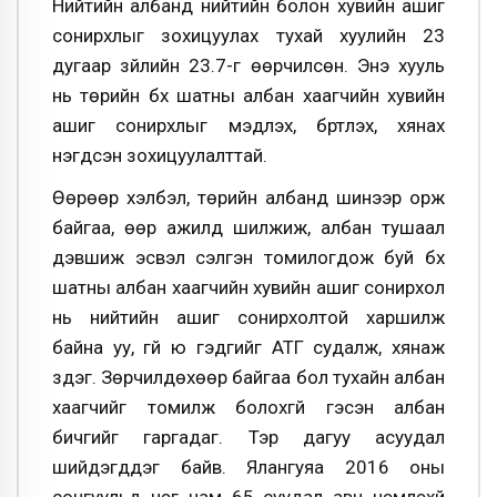
Нийтийн албанд нийтийн болон хувийн ашиг
сонирхлыг зохицуулах тухай хуулийн 23
дугаар зүйлийн 23.7-г өөрчилсөн. Энэ хууль
нь төрийн бүх шатны албан хаагчийн хувийн
ашиг сонирхлыг мэдүүлэх, бүртүүлэх, хянах
нэгдсэн зохицуулалттай.
Өөрөөр хэлбэл, төрийн албанд шинээр орж
байгаа, өөр ажилд шилжиж, албан тушаал
дэвшиж эсвэл сэлгэн томилогдож буй бүх
шатны албан хаагчийн хувийн ашиг сонирхол
нь нийтийн ашиг сонирхолтой харшилж
байна уу, үгүй юү гэдгийг АТГ судалж, хянаж
үздэг. Зөрчилдөхөөр байгаа бол тухайн албан
хаагчийг томилж болохгүй гэсэн албан
бичгийг гаргадаг. Тэр дагуу асуудал
шийдэгддэг байв. Ялангуяа 2016 оны
сонгуульд нэг нам 65 суудал авч үнэмлэхүй