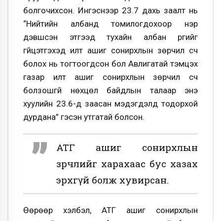
болгочихсон. Ингэснээр 23.7 дахь заалт нь
“Нийтийн албанд томилогдохоор нэр
дэвшсэн этгээд тухайн албан үүргийг
гүйцэтгэхэд илт ашиг сонирхлын зөрчил үүсч
болох нь тогтоогдсон бол Авлигатай тэмцэх
газар илт ашиг сонирхлын зөрчил үүсч
болзошгүй нөхцөл байдлын талаар энэ
хуулийн 23.6-д заасан мэдэгдэлд тодорхой
дурдана” гэсэн утгатай болсон.
АТГ ашиг сонирхлын
зөрчлийг харахаас бус хазах
эрхгүй болж хувирсан.
Өөрөөр хэлбэл, АТГ ашиг сонирхлын