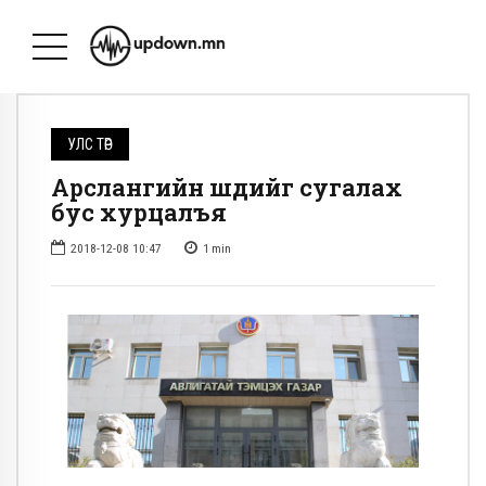
УЛС ТӨР
Арслангийн шүдийг сугалах
бус хурцалъя
2018-12-08 10:47
1
min