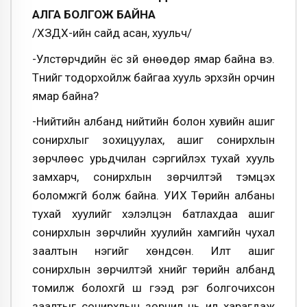
АЛГА БОЛГОЖ БАЙНА
/ХЗДХ-ийн сайд асан, хуульч/
-Улстөрчдийн ёс зүй өнөөдөр ямар байна вэ.
Түүнийг тодорхойлж байгаа хууль эрхзүйн орчин
ямар байна?
-Нийтийн албанд нийтийн болон хувийн ашиг
сонирхлыг зохицуулах, ашиг сонирхлын
зөрчлөөс урьдчилан сэргийлэх тухай хууль
замхарч, сонирхлын зөрчилтэй тэмцэх
боломжгүй болж байна. УИХ Төрийн албаны
тухай хуулийг хэлэлцэн батлахдаа ашиг
сонирхлын зөрчлийн хуулийн хамгийн чухал
заалтын нэгийг хөндсөн. Илт ашиг
сонирхлын зөрчилтэй хүнийг төрийн албанд
томилж болохгүй шүү гээд үүрэг болгочихсон
заалтыг сонирхлын зөрчил нь ил харагдаж