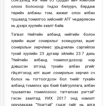
олонх болсноор түүндээ бялуурч, бярдаж
төрийн албаны том, жижиг олон албан
тушаалд томилгоо хийснийг АТГ чөдөрлөсөн
нь дээрх хуулийн заалт байв.
Тэгвэл Нийтийн албанд нийтийн болон
хувийн ашиг сонирхлыг зохицуулах, ашиг
сонирхлын зөрчлөөс урьдчилан сэргийлэх
тухай хуулийн 23 дугаар зүйлийн 23.7 дахь
“Нийтийн албанд томилогдохоор нэр
дэвшсэн этгээд тухайн албан үүргийг
гүйцэтгэхэд илт ашиг сонирхлын зөрчил үүсч
болох нь тогтоогдсон бол түүнийг тухайн
албанд томилох эрх бүхий байгууллага, албан
тушаалтан томилохоос татгалзах үүрэгтэй”
гэсэн заалтад УИХ 2017 онд нэмэлт
оруулахдаа “Үүрэгтэй” гэдэг үгийг нь алга