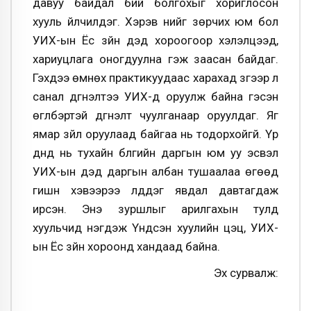
давуу байдал бий болгохыг хориглосон
хууль үйлчилдэг. Хэрэв үүнийг зөрчих юм бол
УИХ-ын Ёс зүйн дэд хороогоор хэлэлцээд,
хариуцлага оногдуулна гэж заасан байдаг.
Гэхдээ өмнөх практикуудаас харахад зүгээр л
санал дүгнэлтээ УИХ-д оруулж байна гэсэн
өгүүлбэртэй дүгнэлт чуулганаар оруулдаг. Яг
ямар зүйл оруулаад байгаа нь тодорхойгүй. Үр
дүнд нь тухайн бүлгийн даргын юм уу эсвэл
УИХ-ын дэд даргын албан тушаалаа өгөөд
гишүүн хэвээрээ үлддэг явдал давтагдаж
ирсэн. Энэ зуршлыг арилгахын тулд
хуульчид нэгдэж Үндсэн хуулийн цэц, УИХ-
ын Ёс зүйн хороонд хандаад байна.
Эх сурвалж: