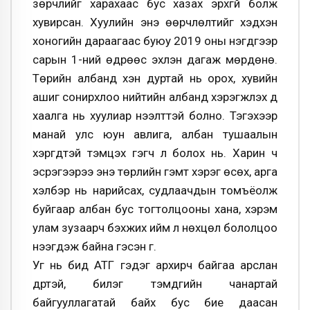
зөрчлийг харахаас бус хазах эрхгүй болж
хувирсан. Хуулийн энэ өөрчлөлтийг хэдхэн
хоногийн дараагаас буюу 2019 оны нэгдүгээр
сарын 1-ний өдрөөс эхлэн дагаж мөрдөнө.
Төрийн албанд хэн дуртай нь орох, хувийн
ашиг сонирхлоо нийтийн албанд хэрэгжүүлэх үүд
хаалга нь хуулиар нээлттэй болно. Тэгэхээр
манай улс юун авлига, албан тушаалын
хэргүүдтэй тэмцэх гэгч л болох нь. Харин ч
эсрэгээрээ энэ төрлийн гэмт хэрэг өсөх, арга
хэлбэр нь нарийсах, судлаачдын томъёолж
буйгаар албан бус тогтолцооны хана, хэрэм
улам зузаарч бэхжих ийм л нөхцөл бололцоо
нээгдэж байна гэсэн үг.
Уг нь бид АТГ гэдэг архирч байгаа арслан
дүртэй, билэг тэмдгийн чанартай
байгууллагатай байх бус бие даасан