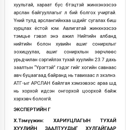
хуультай, хараат бус бүтэцтэй жинхэнээсээ
арслан байгууллагыг л бий болгох учиртай.
Үүний тулд арслангийнхаа шүдийг сугалах биш
хурцлах ёстой юм. Авлигатай жинхнээсээ
тэмцье гэвэл энэ ажил Нийтийн албанд
нийтийн болон хувийн ашиг сонирхлыг
зохицуулах, ашиг сонирхлын зөрчлөөс
урьдчилан сэргийлэх тухай хуулийн 23.7 дахь
заалтын “Үүрэгтэй” гэдэг үгийг хогийн савнаас
авч буцаагаад байранд нь тавихаас л эхэлнэ.
АТГ-ыг АРСЛАН байлгая хэмээвээс араа шүд
нь хорхой идсэн онгорхой цоорхой байж
хэрхэвч болохгүй.
ЭКСПЕРТИЙН ҮГ
Х.Тэмүүжин: ХАРИУЦЛАГЫН ТУХАЙ
ХУУЛИЙН ЗААЛТУУДЫГ ХУЛГАЙГААР