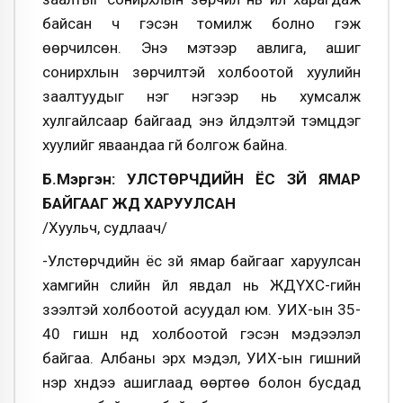
байсан ч гэсэн томилж болно гэж
өөрчилсөн. Энэ мэтээр авлига, ашиг
сонирхлын зөрчилтэй холбоотой хуулийн
заалтуудыг нэг нэгээр нь хумсалж
хулгайлсаар байгаад энэ үйлдэлтэй тэмцдэг
хуулийг яваандаа үгүй болгож байна.
Б.Мэргэн: УЛСТӨРЧДИЙН ЁС ЗҮЙ ЯМАР
БАЙГААГ ЖДҮ ХАРУУЛСАН
/Хуульч, судлаач/
-Улстөрчдийн ёс зүй ямар байгааг харуулсан
хамгийн сүүлийн үйл явдал нь ЖДҮХС-гийн
зээлтэй холбоотой асуудал юм. УИХ-ын 35-
40 гишүүн үүнд холбоотой гэсэн мэдээлэл
байгаа. Албаны эрх мэдэл, УИХ-ын гишүүний
нэр хүндээ ашиглаад өөртөө болон бусдад