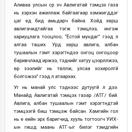
Аливаа улсын сүр хүч Авлигатай тэмцэх газа
нь хэрхэн ажиллаж байгаагаар хэмжигддэг
цаг үед бид амьдарч байна. Хойд хөрш
авлигачидтайгаа тэгж тэмцлээ, ингэж
хариуцлага тооцлоо, “Ёстой мундаг” гээд л
алгаа таших. Урд хөрш авлига, албан
тушаалын гэмт хэрэгтнүүдээ онгоц онгоцоор
баривчлаад иржээ, тэднийг хатуу цээрлүүлжээ,
өр зээлийг нь төлүүлж, улсаа хохиролгүй
болгожээ” гээд л атаархах.
Уг нь манай улс тэднээс дутуугүй л дээ.
Манайд Авлигатай тэмцэх газар /АТГ/ бий.
Авлига, албан тушаалын гэмт хэрэгтнүүдтэй
тэмцээгүй биш тэмцэж байсан. Хамгийн гол
нь үе үеийн эрх баригчид, хууль тогтоогч УИХ-
ын гишүүд маань АТГ-ыг билэг тэмдгийн