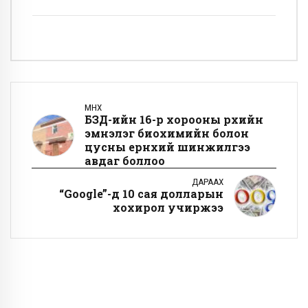
ӨМНӨХ
БЗД-ийн 16-р хорооны өрхийн
эмнэлэг биохимийн болон
цусны ерөнхий шинжилгээ
авдаг боллоо
ДАРААХ
“Google”-д 10 сая долларын
хохирол учиржээ