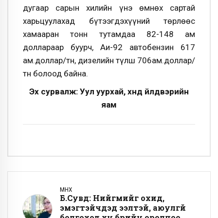
дугаар сарын хилийн үнэ өмнөх сартай
харьцуулахад бүтээгдэхүүний төрлөөс
хамааран тонн тутамдаа 82-148 ам
доллараар буурч, Аи-92 автобензин 617
ам.доллар/тн, дизелийн түлш 706ам.доллар/
тн болоод байна.
Эх сурвалж: Уул уурхай, хүнд үйлдвэрийн
яам
ӨМНӨХ
Б.Сувд: Нийгмийг охид,
эмэгтэйчүүдэд ээлтэй, аюулгүй
болгоход хүн бүрийн оролцоо