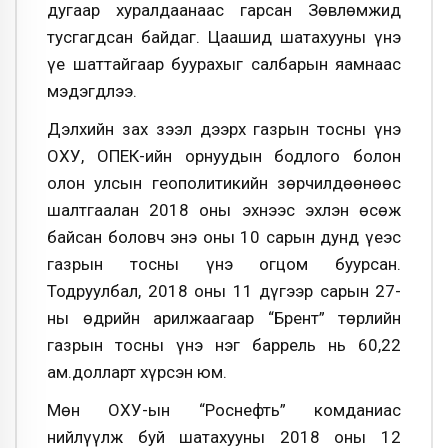
дугаар хуралдаанаас гарсан Зөвлөмжид
тусгагдсан байдаг. Цаашид шатахууны үнэ
үе шаттайгаар буурахыг салбарын яамнаас
мэдэгдлээ.
Дэлхийн зах зээл дээрх газрын тосны үнэ
ОХУ, ОПЕК-ийн орнуудын бодлого болон
олон улсын геополитикийн зөрчилдөөнөөс
шалтгаалан 2018 оны эхнээс эхлэн өсөж
байсан боловч энэ оны 10 сарын дунд үеэс
газрын тосны үнэ огцом буурсан.
Тодруулбал, 2018 оны 11 дүгээр сарын 27-
ны өдрийн арилжаагаар “Брент” төрлийн
газрын тосны үнэ нэг баррель нь 60,22
ам.долларт хүрсэн юм.
Мөн ОХУ-ын “Роснефть” комданиас
нийлүүлж буй шатахууны 2018 оны 12