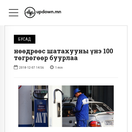
БУСАД
Өнөөдрөөс шатахууны үнэ 100
төгрөгөөр буурлаа
2018-12-07 14:56
1
min