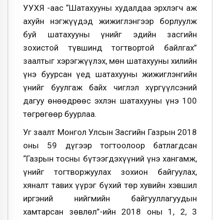
УУХҮЯ -аас “Шатахууны худалдаа эрхлэгч аж
ахуйн нэгжүүдэд жижиглэнгээр борлуулж
буй шатахууны үнийг эдийн засгийн
зохистой түвшинд тогтвортой байлгах”
заалтыг хэрэгжүүлэх, мөн шатахууны хилийн
үнэ буурсан үед шатахууны жижиглэнгийн
үнийг буулгаж байх чиглэл хүргүүлсэний
дагуу өнөөдрөөс эхлэн шатахууны үнэ 100
төгрөгөөр буурлаа.
Уг заалт Монгол Улсын Засгийн Газрын 2018
оны 59 дүгээр тогтоолоор батлагдсан
“Газрын тосны бүтээгдэхүүний үнэ хангамж,
үнийг тогтворжуулах зохион байгуулах,
хяналт тавих үүрэг бүхий төр хувийн хэвшил
иргэний нийгмийн байгууллагуудын
хамтарсан зөвлөл”-ийн 2018 оны 1, 2, 3