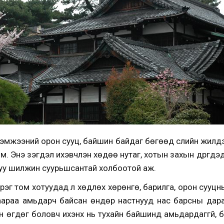
эмжээний орон сууц, байшин байдаг бөгөөд сүүлийн жилүүдэд
юм. Энэ үзэгдэл ихэвчлэн хөдөө нутаг, хотын захын дүүргүү
руу шилжин суурьшсантай холбоотой аж.
рэг том хотуудад үл хөдлөх хөрөнгө, барилга, орон сууц
цаараа амьдарч байсан өндөр настнууд нас барсны дар
 өгдөг боловч ихэнх нь тухайн байшинд амьдардаггүй, бү