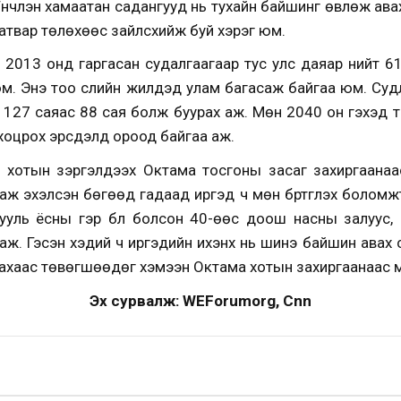
үнчлэн хамаатан садангууд нь тухайн байшинг өвлөж авах
атвар төлөхөөс зайлсхийж буй хэрэг юм.
013 онд гаргасан судалгаагаар тус улс даяар нийт 61
м. Энэ тоо сүүлийн жилүүдэд улам багасаж байгаа юм. Су
м 127 саяас 88 сая болж буурах аж. Мөн 2040 он гэхэд
хоцрох эрсдэлд ороод байгаа аж.
о хотын зэргэлдээх Окүтама тосгоны засаг захиргаанаас
ааж эхэлсэн бөгөөд гадаад иргэд ч мөн бүртгүүлэх боломж
хууль ёсны гэр бүл болсон 40-өөс доош насны залуус
ой аж. Гэсэн хэдий ч иргэдийн ихэнх нь шинэ байшин ава
ахаас төвөгшөөдөг хэмээн Окүтама хотын захиргаанаас 
Эх сурвалж: WEForumorg, Cnn