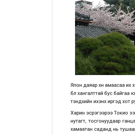
Япон даяар хүн амаасаа их х
бүл хангалттай бус байгаа 
тэндхийн ихэнх иргэд хот 
Харин эсрэгээрээ Токио зэ
нутагт, тосгонуудаар ган
хамаатан саданд нь тушаан