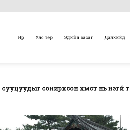
Нүүр
Улс төр
Эдийн засаг
Дэлхийд
 сууцуудыг сонирхсон хүмүүст нь үнэгүй