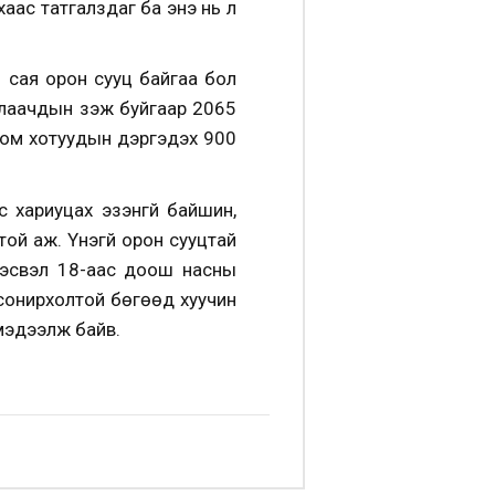
аас татгалздаг ба энэ нь үл
 сая орон сууц байгаа бол
длаачдын үзэж буйгаар 2065
 том хотуудын дэргэдэх 900
 хариуцах эзэнгүй байшин,
той аж. Үнэгүй орон сууцтай
, эсвэл 18-аас доош насны
х сонирхолтой бөгөөд хуучин
мэдээлж байв.