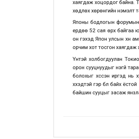
хаягдаж хоцордог байна. Тү
хөдлөх хөрөнгийн нэмэлт т
Японы бодлогын форумын 2
ердөө 52 сая өрх байгаа ю
он гэхэд Япон улсын хүн а
орчим хот тосгон хаягдаж 
Үүнтэй холбогдуулан Токи
орон сууцнуудыг үнэгүй тар
болохыг хүссэн иргэд нь 
хүүхэдтэй гэр бүл байх ёст
байшин сууцыг засаж янзл