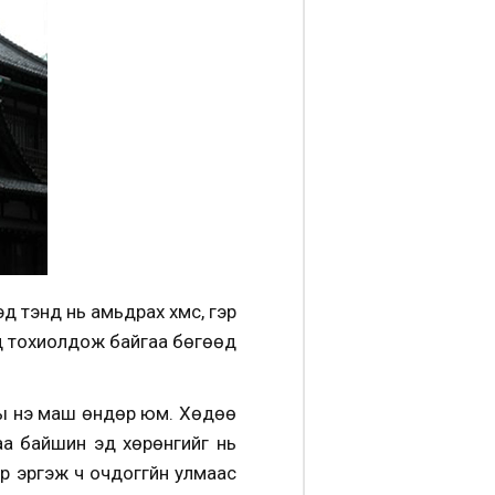
 тэнд нь амьдрах хүмүүс, гэр
дэд тохиолдож байгаа бөгөөд
ны үнэ маш өндөр юм. Хөдөө
аа байшин эд хөрөнгийг нь
р эргэж ч очдоггүйн улмаас