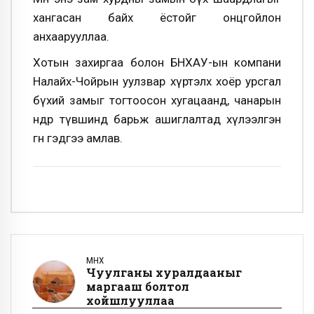
хангасан байх ёстойг онцгойлон
анхаарууллаа.
Хотын захиргаа болон БНХАУ-ын компани
Налайх-Чойрын уулзвар хүртэлх хоёр урсгал
бүхий замыг тогтоосон хугацаанд, чанарын
өндөр түвшинд барьж ашиглалтад хүлээлгэн
өгнө гэдгээ амлав.
ӨМНӨХ
Чуулганы хуралдааныг
маргааш болтол
хойшлууллаа