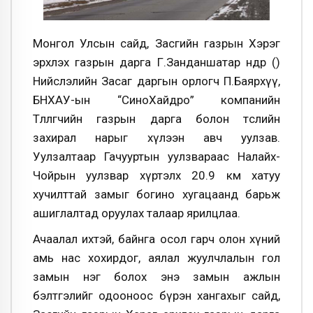
Монгол Улсын сайд, Засгийн газрын Хэрэг
эрхлэх газрын дарга Г.Занданшатар өнөөдөр ()
Нийслэлийн Засаг даргын орлогч П.Баярхүү,
БНХАУ-ын “СиноХайдро” компанийн
Төлөөлөгчийн газрын дарга болон төслийн
захирал нарыг хүлээн авч уулзав.
Уулзалтаар Гачууртын уулзвараас Налайх-
Чойрын уулзвар хүртэлх 20.9 км хатуу
хучилттай замыг богино хугацаанд барьж
ашиглалтад оруулах талаар ярилцлаа.
Ачаалал ихтэй, байнга осол гарч олон хүний
амь нас хохирдог, аялал жуулчлалын гол
замын нэг болох энэ замын ажлын
бэлтгэлийг одооноос бүрэн хангахыг сайд,