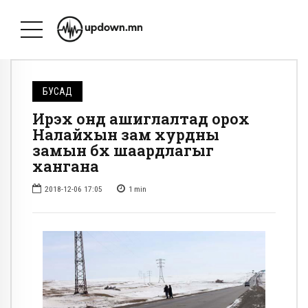
БУСАД
Ирэх онд ашиглалтад орох
Налайхын зам хурдны
замын бүх шаардлагыг
хангана
2018-12-06 17:05
1
min