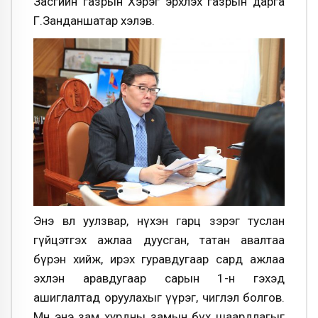
Засгийн газрын Хэрэг эрхлэх газрын дарга
Г.Занданшатар хэлэв.
Энэ өвөл уулзвар, нүхэн гарц зэрэг туслан
гүйцэтгэх ажлаа дуусган, татан авалтаа
бүрэн хийж, ирэх гуравдугаар сард ажлаа
эхлэн аравдугаар сарын 1-н гэхэд
ашиглалтад оруулахыг үүрэг, чиглэл болгов.
Мөн энэ зам хурдны замын бүх шаардлагыг