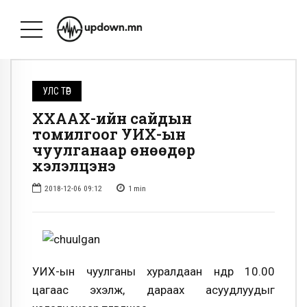
УЛС ТӨР
ХХААХҮ-ийн сайдын
томилгоог УИХ-ын
чуулганаар өнөөдөр
хэлэлцэнэ
2018-12-06 09:12
1
min
УИХ-ын чуулганы хуралдаан өнөөдөр 10.00
цагаас эхэлж, дараах асуудлуудыг