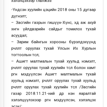
хэлэлцэхээр төлөвлөжээ.
-Үндсэн хуулийн цэцийн 2018 оны 15 дугаар
дүгнэлт;
– Засгийн газрын гишүүн-Хүнс, хөдөө аж ахуй
хөнгөн үйлдвэрийн сайдыг томилох тухай
асуудал;
– Зарим байнгын хорооны бүрэлдэхүүнд
өөрчлөлт оруулах тухай Улсын Их Хурлын
тогтоолын төсөл;
– Ашигт малтмалын тухай хуульд нэмэлт,
өөрчлөлт оруулах тухай хуулийн төсөл болон хамт
өргөн мэдүүлсэн Ашигт малтмалын тухай
хуульд нэмэлт, өөрчлөлт оруулах тухай хуульд
өөрчлөлт оруулах тухай хуулийн төсөл /Засгийн
газар 2018.11.21-ний өдөр нэн яаралтай
хэлэлцүүлэхээр өргөн мэдүүлсэн, хэлэлцэх
эсэх/;