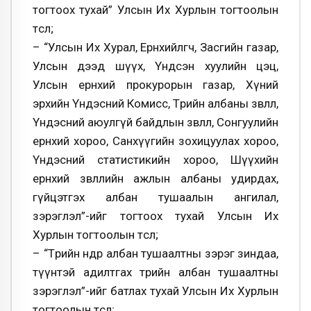
тогтоох тухай” Улсын Их Хурлын тогтоолын
төсөл;
– “Улсын Их Хурал, Ерөнхийлөгч, Засгийн газар,
Улсын дээд шүүх, Үндсэн хуулийн цэц,
Улсын ерөнхий прокурорын газар, Хүний
эрхийн Үндэсний Комисс, Төрийн албаны зөвлөл,
Үндэсний аюулгүй байдлын зөвлөл, Сонгуулийн
ерөнхий хороо, Санхүүгийн зохицуулах хороо,
Үндэсний статистикийн хороо, Шүүхийн
ерөнхий зөвлөлийн ажлын албаны удирдах,
гүйцэтгэх албан тушаалын ангилал,
зэрэглэл”-ийг тогтоох тухай Улсын Их
Хурлын тогтоолын төсөл;
– “Төрийн өндөр албан тушаалтны зэрэг зиндаа,
түүнтэй адилтгах төрийн албан тушаалтны
зэрэглэл”-ийг батлах тухай Улсын Их Хурлын
тогтоолын төсөл;