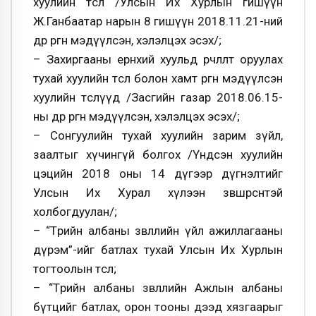
хуулийн төсөл /Улсын Их Хурлын гишүүн
Ж.Ганбаатар нарын 8 гишүүн 2018.11.21-ний
өдөр өргөн мэдүүлсэн, хэлэлцэх эсэх/;
– Захиргааны ерөнхий хуульд өөрчлөлт оруулах
тухай хуулийн төсөл болон хамт өргөн мэдүүлсэн
хуулийн төслүүд /Засгийн газар 2018.06.15-
ны өдөр өргөн мэдүүлсэн, хэлэлцэх эсэх/;
– Сонгуулийн тухай хуулийн зарим зүйл,
заалтыг хүчингүй болгох /Үндсэн хуулийн
цэцийн 2018 оны 14 дүгээр дүгнэлтийг
Улсын Их Хурал хүлээн зөвшөөрсөнтэй
холбогдуулан/;
– “Төрийн албаны зөвлөлийн үйл ажиллагааны
дүрэм”-ийг батлах тухай Улсын Их Хурлын
тогтоолын төсөл;
– “Төрийн албаны зөвлөлийн Ажлын албаны
бүтцийг батлах, орон тооны дээд хязгаарыг