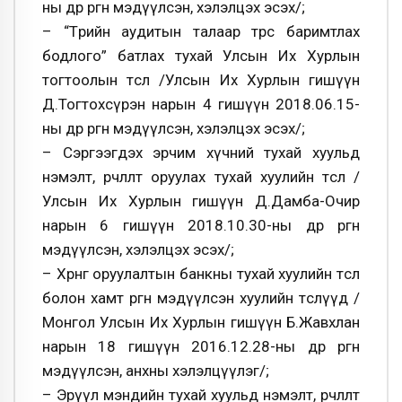
ны өдөр өргөн мэдүүлсэн, хэлэлцэх эсэх/;
– “Төрийн аудитын талаар төрөөс баримтлах
бодлого” батлах тухай Улсын Их Хурлын
тогтоолын төсөл /Улсын Их Хурлын гишүүн
Д.Тогтохсүрэн нарын 4 гишүүн 2018.06.15-
ны өдөр өргөн мэдүүлсэн, хэлэлцэх эсэх/;
– Сэргээгдэх эрчим хүчний тухай хуульд
нэмэлт, өөрчлөлт оруулах тухай хуулийн төсөл /
Улсын Их Хурлын гишүүн Д.Дамба-Очир
нарын 6 гишүүн 2018.10.30-ны өдөр өргөн
мэдүүлсэн, хэлэлцэх эсэх/;
– Хөрөнгө оруулалтын банкны тухай хуулийн төсөл
болон хамт өргөн мэдүүлсэн хуулийн төслүүд /
Монгол Улсын Их Хурлын гишүүн Б.Жавхлан
нарын 18 гишүүн 2016.12.28-ны өдөр өргөн
мэдүүлсэн, анхны хэлэлцүүлэг/;
– Эрүүл мэндийн тухай хуульд нэмэлт, өөрчлөлт