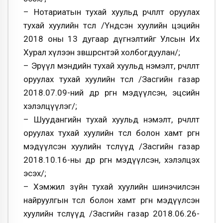
– Нотариатын тухай хуульд өөрчлөлт оруулах
тухай хуулийн төсөл /Үндсэн хуулийн цэцийн
2018 оны 13 дугаар дүгнэлтийг Улсын Их
Хурал хүлээн зөвшөөрсөнтэй холбогдуулан/;
– Эрүүл мэндийн тухай хуульд нэмэлт, өөрчлөлт
оруулах тухай хуулийн төсөл /Засгийн газар
2018.07.09-ний өдөр өргөн мэдүүлсэн, эцсийн
хэлэлцүүлэг/;
– Шуудангийн тухай хуульд нэмэлт, өөрчлөлт
оруулах тухай хуулийн төсөл болон хамт өргөн
мэдүүлсэн хуулийн төслүүд /Засгийн газар
2018.10.16-ны өдөр өргөн мэдүүлсэн, хэлэлцэх
эсэх/;
– Хэмжил зүйн тухай хуулийн шинэчилсэн
найруулгын төсөл болон хамт өргөн мэдүүлсэн
хуулийн төслүүд /Засгийн газар 2018.06.26-