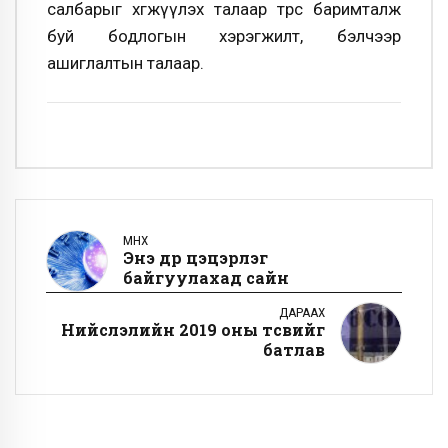
салбарыг хөгжүүлэх талаар төрөөс баримталж
буй бодлогын хэрэгжилт, бэлчээр
ашиглалтын талаар.
ӨМНӨХ
Энэ өдөр цэцэрлэг
байгуулахад сайн
ДАРААХ
Нийслэлийн 2019 оны төсвийг
батлав