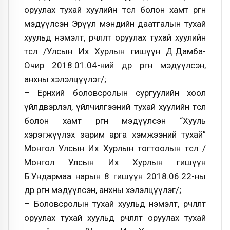
оруулах тухай хуулийн төсөл болон хамт өргөн
мэдүүлсэн Эрүүл мэндийн даатгалын тухай
хуульд нэмэлт, өөрчлөлт оруулах тухай хуулийн
төсөл /Улсын Их Хурлын гишүүн Д.Дамба-
Очир 2018.01.04-ний өдөр өргөн мэдүүлсэн,
анхны хэлэлцүүлэг/;
– Ерөнхий боловсролын сургуулийн хоол
үйлдвэрлэл, үйлчилгээний тухай хуулийн төсөл
болон хамт өргөн мэдүүлсэн “Хууль
хэрэгжүүлэх зарим арга хэмжээний тухай”
Монгол Улсын Их Хурлын тогтоолын төсөл /
Монгол Улсын Их Хурлын гишүүн
Б.Ундармаа нарын 8 гишүүн 2018.06.22-ны
өдөр өргөн мэдүүлсэн, анхны хэлэлцүүлэг/;
– Боловсролын тухай хуульд нэмэлт, өөрчлөлт
оруулах тухай хуульд өөрчлөлт оруулах тухай