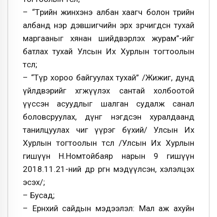
– “Төрийн жинхэнэ албан хаагч болон төрийн
албанд нэр дэвшигчийн эрх зөрчигдсөн тухай
маргааныг хянан шийдвэрлэх журам”-ийг
батлах тухай Улсын Их Хурлын тогтоолын
төсөл;
– “Түр хороо байгуулах тухай” /Жижиг, дунд
үйлдвэрийг хөгжүүлэх сантай холбоотой
үүссэн асуудлыг шалган судалж санал
боловсруулах, дүнг нэгдсэн хуралдаанд
танилцуулах чиг үүрэг бүхий/ Улсын Их
Хурлын тогтоолын төсөл /Улсын Их Хурлын
гишүүн Н.Номтойбаяр нарын 9 гишүүн
2018.11.21-ний өдөр өргөн мэдүүлсэн, хэлэлцэх
эсэх/;
– Бусад;
– Ерөнхий сайдын мэдээлэл: Мал аж ахуйн