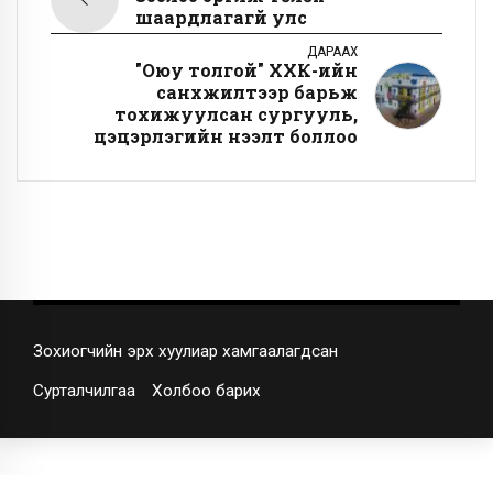
шаардлагагүй улс
ДАРААХ
"Оюу толгой" ХХК-ийн
санхүүжилтээр барьж
тохижуулсан сургууль,
цэцэрлэгийн нээлт боллоо
Зохиогчийн эрх хуулиар хамгаалагдсан
Сурталчилгаа
Холбоо барих