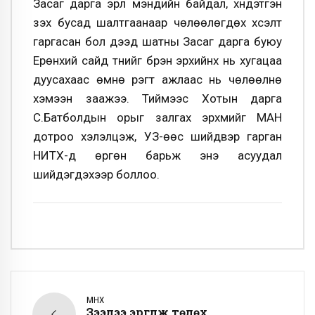
Засаг дарга эрүүл мэндийн байдал, хүндэтгэн
үзэх бусад шалтгаанаар чөлөөлөгдөх хүсэлт
гаргасан бол дээд шатны Засаг дарга буюу
Ерөнхий сайд түүнийг бүрэн эрхийнх нь хугацаа
дуусахаас өмнө үүрэгт ажлаас нь чөлөөлнө
хэмээн заажээ. Тиймээс Хотын дарга
С.Батболдын орыг залгах эрхмийг МАН
дотроо хэлэлцэж, УЗ-өөс шийдвэр гарган
НИТХ-д өргөн барьж энэ асуудал
шийдэгдэхээр боллоо.
ӨМНӨХ
Зээлээ эргүүлж төлөх