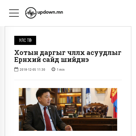
УЛС ТӨР
Хотын даргыг чөлөөлөх асуудлыг
Ерөнхий сайд шийднэ
2018-12-05 11:30
1
min