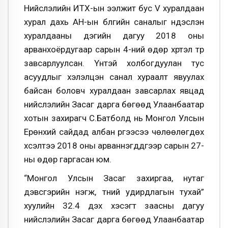
Нийслэлийн ИТХ-ын ээлжит бус V хуралдаан
хурал дахь АН-ын бүлгийн саналыг үндэслэн
хуралдааны дэгийн дагуу 2018 оны
арванхоёрдугаар сарын 4-ний өдөр хүртэл түр
завсарлуулсан. Үүнтэй холбогдуулан тус
асуудлыг хэлэлцэн санал хураалт явуулах
байсан боловч хуралдаан завсарлах явцад
нийслэлийн Засаг дарга бөгөөд Улаанбаатар
хотын захирагч С.Батболд нь Монгол Улсын
Ерөнхий сайдад албан үүргээсээ чөлөөлөгдөх
хүсэлтээ 2018 оны арваннэгддүгээр сарын 27-
ны өдөр гаргасан юм.
“Монгол Улсын Засаг захиргаа, нутаг
дэвсгэрийн нэгж, түүний удирдлагын тухай”
хуулийн 32.4 дэх хэсэгт заасны дагуу
нийслэлийн Засаг дарга бөгөөд Улаанбаатар