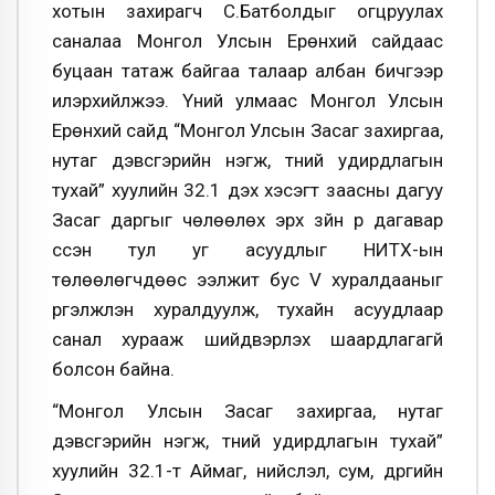
хотын захирагч С.Батболдыг огцруулах
саналаа Монгол Улсын Ерөнхий сайдаас
буцаан татаж байгаа талаар албан бичгээр
илэрхийлжээ. Үүний улмаас Монгол Улсын
Ерөнхий сайд “Монгол Улсын Засаг захиргаа,
нутаг дэвсгэрийн нэгж, түүний удирдлагын
тухай” хуулийн 32.1 дэх хэсэгт заасны дагуу
Засаг даргыг чөлөөлөх эрх зүйн үр дагавар
үүссэн тул уг асуудлыг НИТХ-ын
төлөөлөгчдөөс ээлжит бус V хуралдааныг
үргэлжүүлэн хуралдуулж, тухайн асуудлаар
санал хурааж шийдвэрлэх шаардлагагүй
болсон байна.
“Монгол Улсын Засаг захиргаа, нутаг
дэвсгэрийн нэгж, түүний удирдлагын тухай”
хуулийн 32.1-т Аймаг, нийслэл, сум, дүүргийн