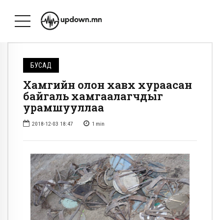
БУСАД
Хамгийн олон хавх хураасан
байгаль хамгаалагчдыг
урамшууллаа
2018-12-03 18:47
1
min