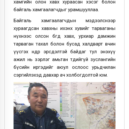
хамгийн олон хавх хураасан хэсэг болон
байгаль хамгаалагчдыг урамшууллаа.
Байгаль хамгаалагчдын мэдээлснээр
хураагдсан хавхны ихэнх хувийг тарваганы
нүхнээс олсон бөгөөд хавх, урхиар дамжин
тарваган тахал болон бусад халдварт өвчин
үүсгэх өндөр эрсдэлтэй байдаг тул энэхүү
ажил нь зэрлэг амьтан төдийгүй зуслангийн
бүсийн иргэдийг аюул ослоос урьдчилан
сэргийлэхэд давхар ач холбогдолтой юм.