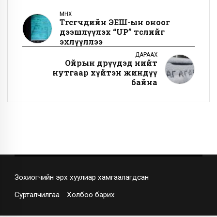
ӨМНӨХ
Төгсөгчдийн ЭЕШ-ын оноог
дээшлүүлэх “UP” төслийг
эхлүүллээ
ДАРААХ
Ойрын өдрүүдэд нийт
нутгаар хүйтэн жиндүү
байна
Зохиогчийн эрх хуулиар хамгаалагдсан
Сурталчилгаа
Холбоо барих