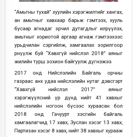
“Амьтны тухай” хуулийн хэрэгжилтийг хангах,
ан амьтныг хавхаар барьж гэмтээх, хууль
бусаар агнадаг зөрчил дутагдлыг илрүүлэх,
амьтныг хориотой аргаар агнаж гэмтээхээс
урьдчилан сэргийлж, хамгаалах зорилгоор
өрнүүлж буй “Хавхгүй нийслэл 2018” аяныг
жилийн турш зохион байгуулж дүгнэжээ.
2017 онд Нийслэлийн Байгаль орчны
газраас анх удаа нийслэлийн нутаг дэвсгэрт
“Хавхгүй нийслэл 2017” аяныг
хэрэгжүүлсний үр дүнд нийт 41 хавхыг
нийслэлийн ногоон бүсээс хураасан бол
2018 онд Гачуурт хэсгийн байгаль
хамгаалагчид 17 хавх, Зуслан хэсэг 13 хавх,
Партизан хэсэг 8 хавх, нийт 38 хавхыг хурааж