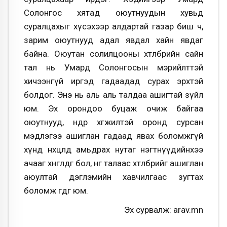
Солонгос хятад оюутнуудын хувьд
суралцахыг хүсэхээр алдартай газар биш ч,
зарим оюутнууд адал явдал хайн явдаг
байна. Оюутан солилцооны хөтөлбөрийн сайн
тал нь Умард Солонгосын мэрийлттэй
хичээнгүй иргэд гадаадад сурах эрхтэй
болдог. Энэ нь аль аль талдаа ашигтай зүйл
юм. Эх орондоо буцаж очиж байгаа
оюутнууд, өндөр хөгжилтэй оронд сурсан
мэдлэгээ ашиглан гадаад явах боломжгүй
хүнд нөхцөлд амьдрах нутаг нэгтнүүдийнхээ
ачааг хөнгөлдөг бол, нөгөө талаас хөтөлбөрийг ашиглан
аюултай дэглэмийн хавчилгаас зугтах
боломж өгдөг юм.
Эх сурвалж: arav.mn