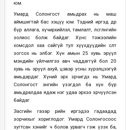
юм.
Умард Солонгост амьдрах нь маш
аймшигтай бас хэцүү юм. Тэдний иргэд өдөр
бүр аллага, хүчирхийлэл, тамлалт, өлсгөлөнгийн
золиос болж байдаг. Хүнс тэжээлийн
хомсдол хаа сайгүй тул хүүхдүүдийн өсөлт
зогсох нь элбэг. Хүн амын 25 хувь эрүүл
мэндийн үйлчилгээ авч чаддаггүй бол 20
хувь нь эрүүл ахуй, цэвэр усны хүрэлцээгүй
амьдардаг. Хүний эрх зөрчигдөх нь Умард
Солонгост энгийн үзэгдэл ба хүн бүр
амьдралдаа ядаж нэг удаа эрхээ зөрчүүлсэн
байдаг.
Засгийн газар өөрийн иргэдээ гадаадад
зорчихыг хориглодог. Умард Солонгосоос
зугтсан хэнийг ч болов урвагч гэж үзэх ба,