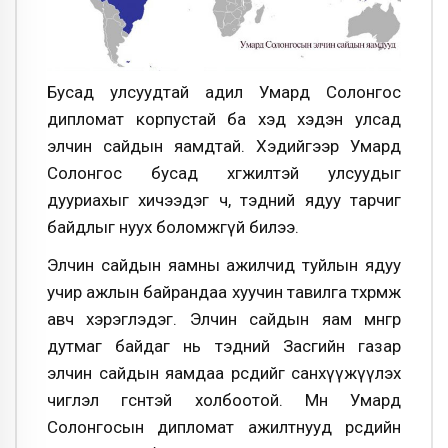
Бусад улсуудтай адил Умард Солонгос
дипломат корпустай ба хэд хэдэн улсад
элчин сайдын яамдтай. Хэдийгээр Умард
Солонгос бусад хөгжилтэй улсуудыг
дууриахыг хичээдэг ч, тэдний ядуу тарчиг
байдлыг нуух боломжгүй билээ.
Элчин сайдын яамны ажилчид туйлын ядуу
учир ажлын байрандаа хуучин тавилга төхөөрөмж
авч хэрэглэдэг. Элчин сайдын яам мөнгөөр
дутмаг байдаг нь тэдний Засгийн газар
элчин сайдын яамдаа өөрсдийгөө санхүүжүүлэх
чиглэл өгсөнтэй холбоотой. Мөн Умард
Солонгосын дипломат ажилтнууд өөрсдийн