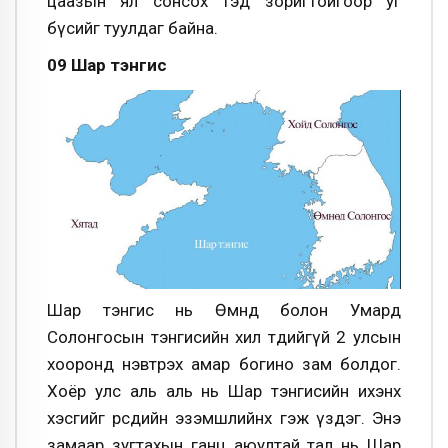
цаазын ял сонсох тэд зоригтойгоор уг
бүсийг туулдаг байна.
09 Шар тэнгис
Шар тэнгис нь Өмнөд болон Умард
Солонгосын тэнгисийн хил төдийгүй 2 улсын
хооронд нэвтрэх амар богино зам болдог.
Хоёр улс аль аль нь Шар тэнгисийн ихэнх
хэсгийг өөрсдийн эзэмшлийнх гэж үздэг. Энэ
замаар зугтахын ганц аюултай тал нь Шар