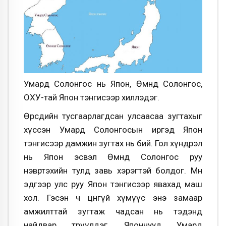
Умард Солонгос нь Япон, Өмнөд Солонгос,
ОХУ-тай Япон тэнгисээр хиллэдэг.
Өөрсдийн тусгаарлагдсан улсаасаа зугтахыг
хүссэн Умард Солонгосын иргэд Япон
тэнгисээр дамжин зугтах нь бий. Гол хүндрэл
нь Япон эсвэл Өмнөд Солонгос руу
нэвртэхийн тулд завь хэрэгтэй болдог. Мөн
эдгээр улс руу Япон тэнгисээр явахад маш
хол. Гэсэн ч цөөнгүй хүмүүс энэ замаар
амжилттай зугтаж чадсан нь тэдэнд
найдвар төрүүлдэг. Япончууд Умард