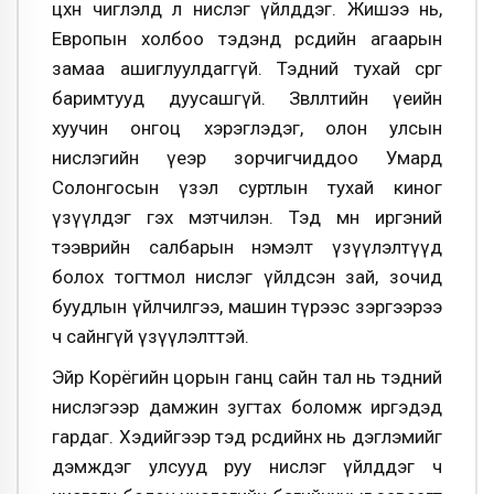
цөөхөн чиглэлд л нислэг үйлддэг. Жишээ нь,
Европын холбоо тэдэнд өөрсдийн агаарын
замаа ашиглуулдаггүй. Тэдний тухай сөрөг
баримтууд дуусашгүй. Зөвлөлтийн үеийн
хуучин онгоц хэрэглэдэг, олон улсын
нислэгийн үеэр зорчигчиддоо Умард
Солонгосын үзэл суртлын тухай киног
үзүүлдэг гэх мэтчилэн. Тэд мөн иргэний
тээврийн салбарын нэмэлт үзүүлэлтүүд
болох тогтмол нислэг үйлдсэн зай, зочид
буудлын үйлчилгээ, машин түрээс зэргээрээ
ч сайнгүй үзүүлэлттэй.
Эйр Корёгийн цорын ганц сайн тал нь тэдний
нислэгээр дамжин зугтах боломж иргэдэд
гардаг. Хэдийгээр тэд өөрсдийнх нь дэглэмийг
дэмждэг улсууд руу нислэг үйлддэг ч