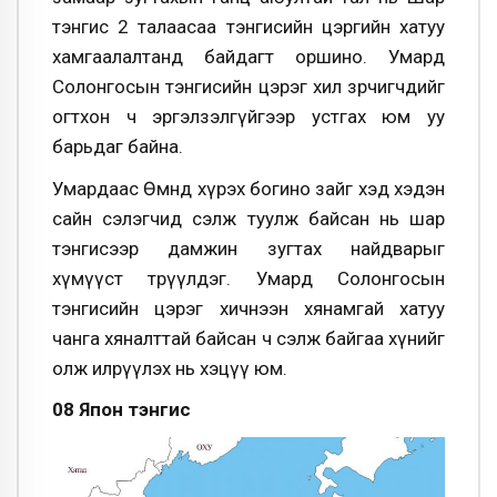
тэнгис 2 талаасаа тэнгисийн цэргийн хатуу
хамгаалалтанд байдагт оршино. Умард
Солонгосын тэнгисийн цэрэг хил зөрчигчдийг
огтхон ч эргэлзэлгүйгээр устгах юм уу
барьдаг байна.
Умардаас Өмнөд хүрэх богино зайг хэд хэдэн
сайн сэлэгчид сэлж туулж байсан нь шар
тэнгисээр дамжин зугтах найдварыг
хүмүүст төрүүлдэг. Умард Солонгосын
тэнгисийн цэрэг хичнээн хянамгай хатуу
чанга хяналттай байсан ч сэлж байгаа хүнийг
олж илрүүлэх нь хэцүү юм.
08 Япон тэнгис