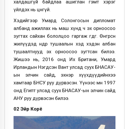
халдашгүй байдлаа ашиглан гэмт хэрэг
үйлдэх нь цөөнгүй.
Хэдийгээр Умард Солонгосын дипломат
албанд ажиллах нь маш хүнд ч эх орноосоо
зугтах сайхан бололцоо гаргаж өгдөг. Өнгөрсөн
жилүүдэд өндөр тушаалын хэд хэдэн албан
тушаалтнууд эх орноосоо зугтсан билээ.
Жишээ нь, 2016 онд Их Британи, Умард
Ирландын Нэгдсэн Вант улсад суух БНАСАУ-
ын элчин сайд, эхнэр хүүхдүүдийнхээ
хамтаар БНСУ руу дүрвэсэн. Үүнээс өмнө 1997
онд Египт улсад суух БНАСАУ-ын элчин сайд
АНУ руу дүрвэсэн билээ.
02 Эйр Корё