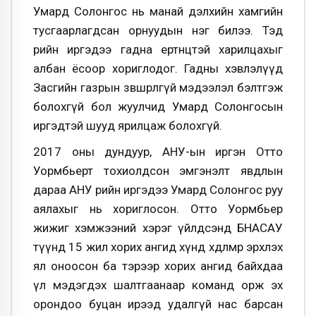
Умард Солонгос нь манай дэлхийн хамгийн
тусгаарлагдсан орнуудын нэг билээ. Тэд
өөрийн иргэдээ гадна ертөнцтэй харилцахыг
албан ёсоор хориглодог. Гадны хэвлэлүүд
Засгийн газрын зөвшөөрөлгүй мэдээлэл бэлтгэж
болохгүй бол жуулчид Умард Солонгосын
иргэдтэй шууд ярилцаж болохгүй.
2017 оны дундуур, АНУ-ын иргэн Отто
Уормбьерт тохиолдсон эмгэнэлт явдлын
дараа АНУ өөрийн иргэдээ Умард Солонгос руу
аялахыг нь хориглосон. Отто Уормбьер
жижиг хэмжээний хэрэг үйлдсэнд БНАСАУ
түүнд 15 жил хорих ангид хүнд хөдөлмөр эрхлэх
ял оноосон ба тэрээр хорих ангид байхдаа
үл мэдэгдэх шалтгаанаар команд орж эх
орондоо буцан ирээд удалгүй нас барсан