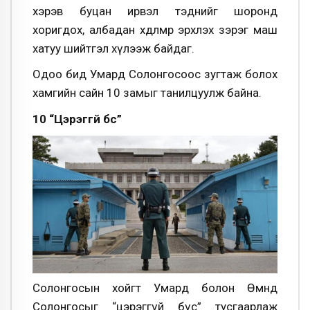
хэрэв буцан ирвэл тэднийг шоронд
хоригдох, албадан хөдөлмөр эрхлэх зэрэг маш
хатуу шийтгэл хүлээж байдаг.
Одоо бид Умард Солонгосоос зугтаж болох
хамгийн сайн 10 замыг танилцуулж байна.
10 “Цэрэггүй бүс”
Солонгосын хойгт Умард болон Өмнөд
Солонгосыг “цэрэггүй бүс” тусгаарлаж