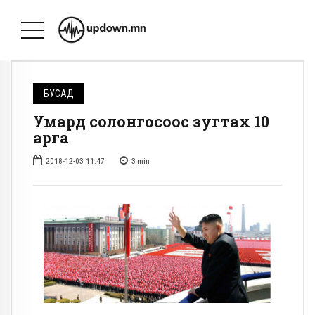
БУСАД
Умард солонгосоос зугтах 10
арга
2018-12-03 11:47
3
min