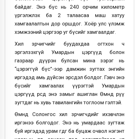
байдаг. Энэ бүс нь 240 орчим километр
үргэлжлэх ба 2 талаасаа маш хатуу
хамгаалалтын дор оршдог. Хоёр улс үлэмж
хэмжээний цэргээр уг бүсийг хамгаалдаг.
Хил зөрчигчийг буудахдаа огтхон ч
эргэлзэхгүй Умардын цэргүүд болон
газраар дүүрэн булсан мина зэрэг нь
“цэрэггүй бүс”-ээр дамжин зугтах энгийн
иргэдэд амь дүйсэн эрсдэл болдог. Гэвч энэ
бүсийг хамгаалах үүрэгтэй Умардын
цэргүүд өөрсдөө энэ замыг ашиглан Өмнөд рүү
зугтдаг нь хувь тавилангийн тоглоом гэлтэй.
Өмнөд Солонгос хил зөрчигчдийг ихэвчлэн
иргэнээ болгодог. Энэ нь умардаас зугтаж
буй иргэдэд урам өгдөг ба буцаж очвол нэгэнт