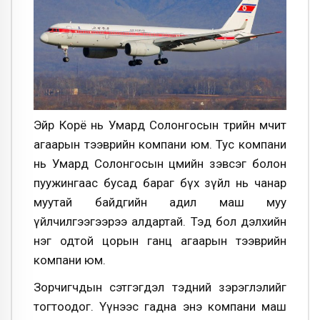
Эйр Корё нь Умард Солонгосын төрийн өмчит
агаарын тээврийн компани юм. Тус компани
нь Умард Солонгосын цөмийн зэвсэг болон
пуужингаас бусад бараг бүх зүйл нь чанар
муутай байдгийн адил маш муу
үйлчилгээгээрээ алдартай. Тэд бол дэлхийн
нэг одтой цорын ганц агаарын тээврийн
компани юм.
Зорчигчдын сэтгэгдэл тэдний зэрэглэлийг
тогтоодог. Үүнээс гадна энэ компани маш