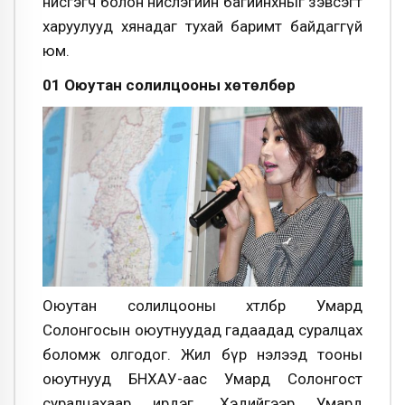
нисгэгч болон нислэгийн багийнхныг зэвсэгт
харуулууд хянадаг тухай баримт байдаггүй
юм.
01 Оюутан солилцооны хөтөлбөр
Оюутан солилцооны хөтөлбөр Умард
Солонгосын оюутнуудад гадаадад суралцах
боломж олгодог. Жил бүр нэлээд тооны
оюутнууд БНХАУ-аас Умард Солонгост
суралцахаар ирдэг. Хэдийгээр Умард