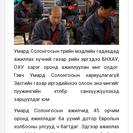
Умард Солонгосын төрийн мэдлийн гадаадад
ажиллах хүчний газар өөрийн иргэдээ БНХАУ,
ОХУ зэрэг оронд ажиллуулан мөнгө олдог.
Гэвч Умард Солонгосын хариуцлагагүй
Засгийн газар иргэдийнхээ олсон энэ мөнгийг
пуужингийн хөтөлбөрөө санхүүжүүлэхэд
зарцуулдаг юм.
Умард Солонгосын ажилчид 45 орчим
оронд ажилладаг ба үүний дотор Европын
холбооны улсууд ч багтдаг. Эдгээр ажиллах