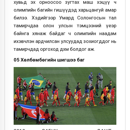
хувьд эх орноосоо зугтах маш хэцүү ч
олимпийн багийн гишүүдэд харьцангуй амар
билээ. Хэдийгээр Умард Солонгосын тал
тамирчдаа олон улсын тэмцээний үеэр
байнга хянаж байдаг ч олимпийн наадам
ихэвчлэн ардчилсан улсуудад зохиогддог нь
тамирчдад оргоход дөхөм болдог аж.
05 Хөлбөмбөгийн шигшээ баг