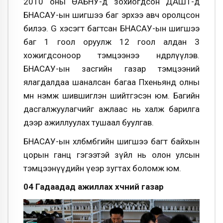
2010 оны ӨАБНУ-д зохиогдсон ДАШТ-д
БНАСАУ-ын шигшээ баг эрхээ авч оролцсон
билээ. G хэсэгт багтсан БНАСАУ-ын шигшээ
баг 1 гоол оруулж 12 гоол алдан 3
хожигдсоноор тэмцээнээ өндөрлүүлэв.
БНАСАУ-ын засгийн газар тэмцээний
ялагдалдаа шаналсан багаа Пхеньянд олны
өмнө нэмж шившиглэн шийтгэсэн юм. Багийн
дасгалжуулагчийг ажлаас нь халж барилга
дээр ажиллуулах тушаал буулгав.
БНАСАУ-ын xөлбөмбөгийн шигшээ багт байхын
цорын ганц гэгээтэй зүйл нь олон улсын
тэмцээнүүдийн үеэр зугтах боломж юм.
04 Гадаадад ажиллах хүчний газар