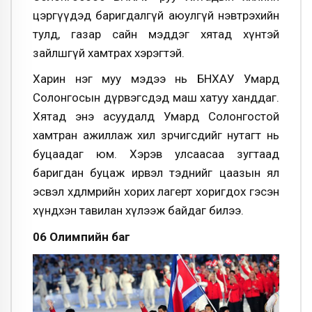
цэргүүдэд баригдалгүй аюулгүй нэвтрэхийн
тулд, газар сайн мэддэг хятад хүнтэй
зайлшгүй хамтрах хэрэгтэй.
Харин нэг муу мэдээ нь БНХАУ Умард
Солонгосын дүрвэгсдэд маш хатуу ханддаг.
Хятад энэ асуудалд Умард Солонгостой
хамтран ажиллаж хил зөрчигсдийг нутагт нь
буцаадаг юм. Хэрэв улсаасаа зугтаад
баригдан буцаж ирвэл тэднийг цаазын ял
эсвэл хөдөлмөрийн хорих лагерт хоригдох гэсэн
хүндхэн тавилан хүлээж байдаг билээ.
06 Олимпийн баг