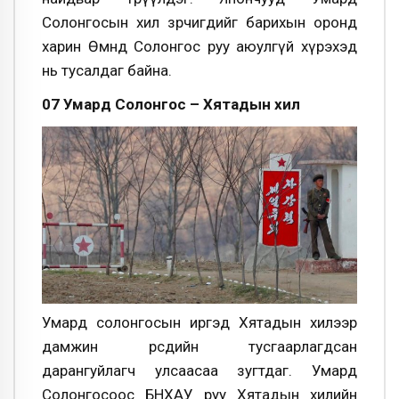
Солонгосын хил зөрчигдийг барихын оронд
харин Өмнөд Солонгос руу аюулгүй хүрэхэд
нь тусалдаг байна.
07 Умард Солонгос – Хятадын хил
Умард солонгосын иргэд Хятадын хилээр
дамжин өөрсдийн тусгаарлагдсан
дарангуйлагч улсаасаа зугтдаг. Умард
Солонгосоос БНХАУ руу Хятадын хилийн