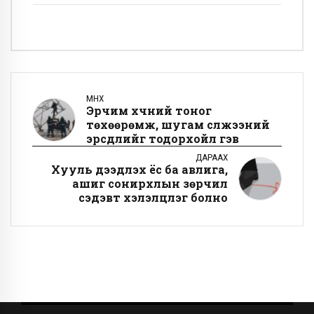
ӨМНӨХ
Эрчим хүчний тоног
төхөөрөмж, шугам сүлжээний
эрсдлийг тодорхойл гэв
ДАРААХ
Хууль дээдлэх ёс ба авлига,
ашиг сонирхлын зөрчил
сэдэвт хэлэлцүүлэг болно