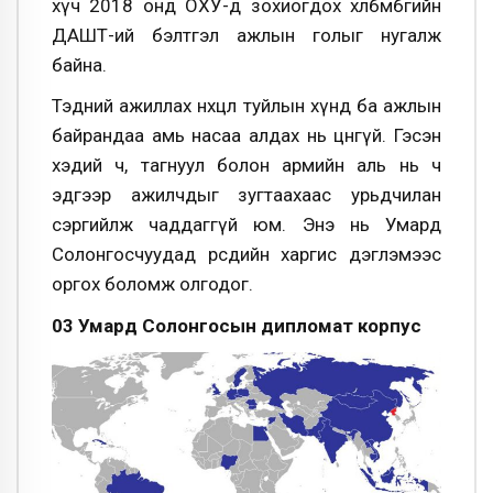
хүч 2018 онд ОХУ-д зохиогдох хөлбөмбөгийн
ДАШТ-ий бэлтгэл ажлын голыг нугалж
байна.
Тэдний ажиллах нөхцөл туйлын хүнд ба ажлын
байрандаа амь насаа алдах нь цөөнгүй. Гэсэн
хэдий ч, тагнуул болон армийн аль нь ч
эдгээр ажилчдыг зугтаахаас урьдчилан
сэргийлж чаддаггүй юм. Энэ нь Умард
Солонгосчуудад өөрсдийн харгис дэглэмээс
оргох боломж олгодог.
03 Умард Солонгосын дипломат корпус