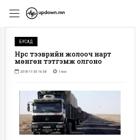
БУСАД
Нүүрс тээврийн жолооч нарт
мөнгөн тэтгэмж олгоно
2018-11-30 16:58
1
min