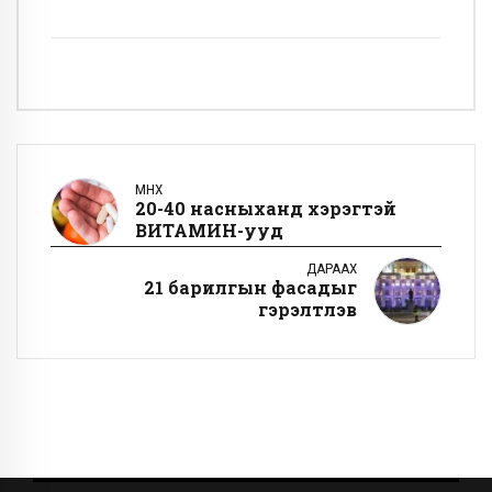
ӨМНӨХ
20-40 насныханд хэрэгтэй
ВИТАМИН-ууд
ДАРААХ
21 барилгын фасадыг
гэрэлтүүлэв