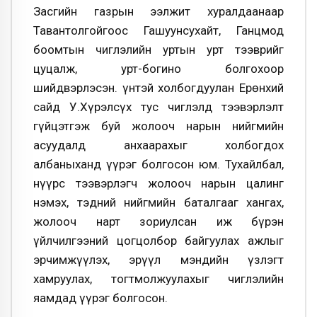
Засгийн газрын ээлжит хуралдаанаар
Тавантолгойгоос Гашуунсухайт, Ганцмод
боомтын чиглэлийн уртын урт тээврийг
цуцалж, урт-богино болгохоор
шийдвэрлэсэн. Үүнтэй холбогдуулан Ерөнхий
сайд У.Хүрэлсүх тус чиглэлд тээвэрлэлт
гүйцэтгэж буй жолооч нарын нийгмийн
асуудалд анхаарахыг холбогдох
албаныханд үүрэг болгосон юм. Тухайлбал,
нүүрс тээвэрлэгч жолооч нарын цалинг
нэмэх, тэдний нийгмийн баталгааг хангах,
жолооч нарт зориулсан иж бүрэн
үйлчилгээний цогцолбор байгуулах ажлыг
эрчимжүүлэх, эрүүл мэндийн үзлэгт
хамруулах, тогтмолжуулахыг чиглэлийн
яамдад үүрэг болгосон.