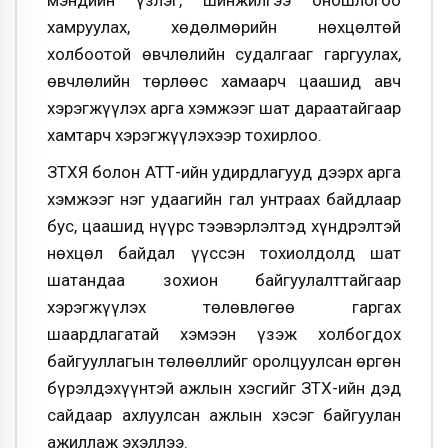
хамруулах, хөдөлмөрийн нөхцөлтөй
холбоотой өвчлөлийн судалгааг гаргуулах,
өвчлөлийн төрлөөс хамаарч цаашид авч
хэрэгжүүлэх арга хэмжээг шат дараатайгаар
хамтарч хэрэгжүүлэхээр тохирлоо.
ЗТХЯ болон АТҮТ-ийн удирдлагууд дээрх арга
хэмжээг нэг удаагийн гал унтраах байдлаар
бус, цаашид нүүрс тээвэрлэлтэд хүндрэлтэй
нөхцөл байдал үүссэн тохиолдолд шат
шатандаа зохион байгуулалттайгаар
хэрэгжүүлэх төлөвлөгөө гаргах
шаардлагатай хэмээн үзэж холбогдох
байгууллагын төлөөллийг оролцуулсан өргөн
бүрэлдэхүүнтэй ажлын хэсгийг ЗТХ-ийн дэд
сайдаар ахлуулсан ажлын хэсэг байгуулан
ажиллаж эхэллээ.