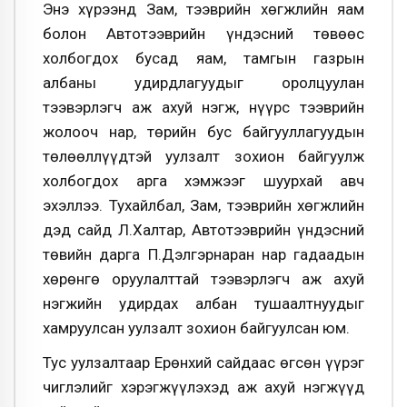
Энэ хүрээнд Зам, тээврийн хөгжлийн яам
болон Автотээврийн үндэсний төвөөс
холбогдох бусад яам, тамгын газрын
албаны удирдлагуудыг оролцуулан
тээвэрлэгч аж ахуй нэгж, нүүрс тээврийн
жолооч нар, төрийн бус байгууллагуудын
төлөөллүүдтэй уулзалт зохион байгуулж
холбогдох арга хэмжээг шуурхай авч
эхэллээ. Тухайлбал, Зам, тээврийн хөгжлийн
дэд сайд Л.Халтар, Автотээврийн үндэсний
төвийн дарга П.Дэлгэрнаран нар гадаадын
хөрөнгө оруулалттай тээвэрлэгч аж ахуй
нэгжийн удирдах албан тушаалтнуудыг
хамруулсан уулзалт зохион байгуулсан юм.
Тус уулзалтаар Ерөнхий сайдаас өгсөн үүрэг
чиглэлийг хэрэгжүүлэхэд аж ахуй нэгжүүд