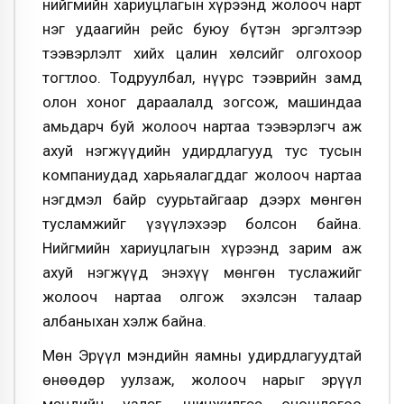
нийгмийн хариуцлагын хүрээнд жолооч нарт
нэг удаагийн рейс буюу бүтэн эргэлтээр
тээвэрлэлт хийх цалин хөлсийг олгохоор
тогтлоо. Тодруулбал, нүүрс тээврийн замд
олон хоног дараалалд зогсож, машиндаа
амьдарч буй жолооч нартаа тээвэрлэгч аж
ахуй нэгжүүдийн удирдлагууд тус тусын
компаниудад харьяалагддаг жолооч нартаа
нэгдмэл байр суурьтайгаар дээрх мөнгөн
тусламжийг үзүүлэхээр болсон байна.
Нийгмийн хариуцлагын хүрээнд зарим аж
ахуй нэгжүүд энэхүү мөнгөн туслажийг
жолооч нартаа олгож эхэлсэн талаар
албаныхан хэлж байна.
Мөн Эрүүл мэндийн яамны удирдлагуудтай
өнөөдөр уулзаж, жолооч нарыг эрүүл
мэндийн үзлэг, шинжилгээ оношлогоо