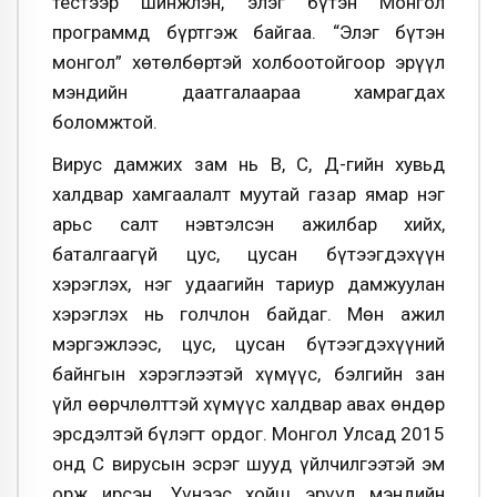
тестээр шинжлэн, элэг бүтэн Монгол
программд бүртгэж байгаа. “Элэг бүтэн
монгол” хөтөлбөртэй холбоотойгоор эрүүл
мэндийн даатгалаараа хамрагдах
боломжтой.
Вирус дамжих зам нь В, С, Д-гийн хувьд
халдвар хамгаалалт муутай газар ямар нэг
арьс салт нэвтэлсэн ажилбар хийх,
баталгаагүй цус, цусан бүтээгдэхүүн
хэрэглэх, нэг удаагийн тариур дамжуулан
хэрэглэх нь голчлон байдаг. Мөн ажил
мэргэжлээс, цус, цусан бүтээгдэхүүний
байнгын хэрэглээтэй хүмүүс, бэлгийн зан
үйл өөрчлөлттэй хүмүүс халдвар авах өндөр
эрсдэлтэй бүлэгт ордог. Монгол Улсад 2015
онд С вирусын эсрэг шууд үйлчилгээтэй эм
орж ирсэн. Үүнээс хойш эрүүл мэндийн