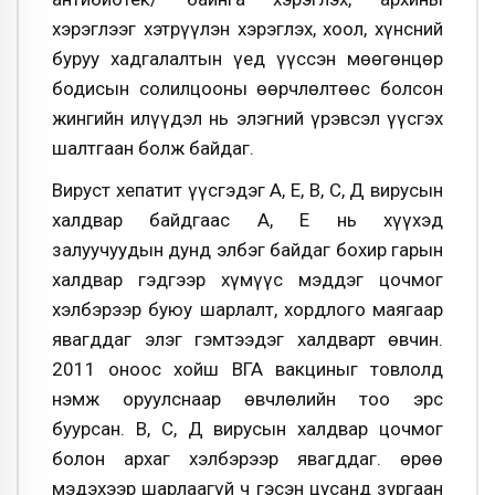
хэрэглээг хэтрүүлэн хэрэглэх, хоол, хүнсний
буруу хадгалалтын үед үүссэн мөөгөнцөр
бодисын солилцооны өөрчлөлтөөс болсон
жингийн илүүдэл нь элэгний үрэвсэл үүсгэх
шалтгаан болж байдаг.
Вируст хепатит үүсгэдэг А, Е, В, С, Д вирусын
халдвар байдгаас А, Е нь хүүхэд
залуучуудын дунд элбэг байдаг бохир гарын
халдвар гэдгээр хүмүүс мэддэг цочмог
хэлбэрээр буюу шарлалт, хордлого маягаар
явагддаг элэг гэмтээдэг халдварт өвчин.
2011 оноос хойш ВГА вакциныг товлолд
нэмж оруулснаар өвчлөлийн тоо эрс
буурсан. В, С, Д вирусын халдвар цочмог
болон архаг хэлбэрээр явагддаг. Өөрөө
мэдэхээр шарлаагүй ч гэсэн цусанд зургаан