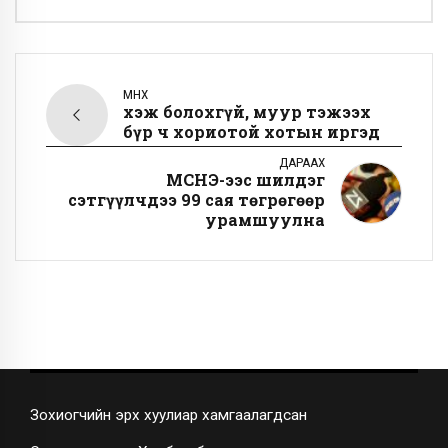
ӨМНӨХ
Үхэж болохгүй, муур тэжээх
бүр ч хориотой хотын иргэд
ДАРААХ
МСНЭ-ээс шилдэг
сэтгүүлчдээ 99 сая төгрөгөөр
урамшуулна
Зохиогчийн эрх хуулиар хамгаалагдсан