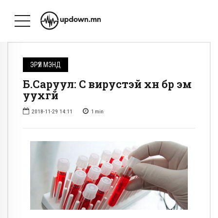
ЭРҮҮЛ МЭНД
Б.Саруул: С вирустэй хүн бүр эм
уухгүй
2018-11-29 14:11
1
min