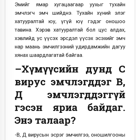
Эмийг ямар хугацаагаар уухыг тухайн
эмчлэгч эмч шийднэ. Тухайн хүний элэг
хатууралтай юу, үгүй юү гэдэг оношоо
тавина. Хэрэв хатууралтай бол цус алдах,
хэвлийд ус үүсэх эрсдэл үүсэх эсэхийг эмч
нар маань эмчилгээний удирдамжийн дагуу
хянах шаардлагатай байгаа.
–Хүмүүсийн дунд С
вирус эмчлэгддэг В,
Д эмчлэгддэггүй
гэсэн яриа байдаг.
Энэ талаар?
-В, Д вирусын эсрэг эмчилгээ, оношил­гооны