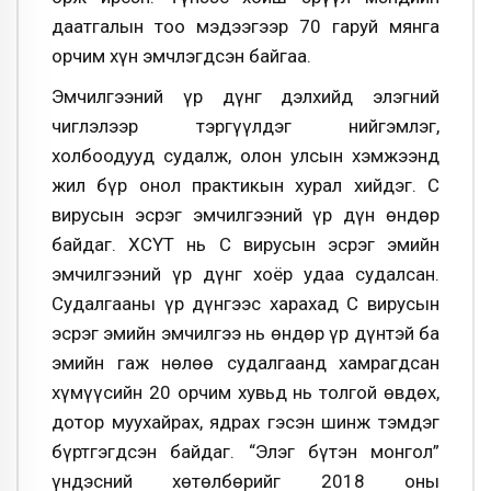
даатгалын тоо мэдээгээр 70 гаруй мянга
орчим хүн эмчлэгдсэн байгаа.
Эмчилгээний үр дүнг дэлхийд элэгний
чиглэлээр тэргүүлдэг нийгэмлэг,
холбоодууд судалж, олон улсын хэмжээнд
жил бүр онол практикын хурал хийдэг. С
вирусын эсрэг эмчилгээний үр дүн өндөр
байдаг. ХӨСҮТ нь С вирусын эсрэг эмийн
эмчилгээний үр дүнг хоёр удаа судалсан.
Судалгааны үр дүнгээс харахад С вирусын
эсрэг эмийн эмчилгээ нь өндөр үр дүнтэй ба
эмийн гаж нөлөө судалгаанд хамрагдсан
хүмүүсийн 20 орчим хувьд нь толгой өвдөх,
дотор муухайрах, ядрах гэсэн шинж тэмдэг
бүртгэгдсэн байдаг. “Элэг бүтэн монгол”
үндэсний хөтөлбөрийг 2018 оны