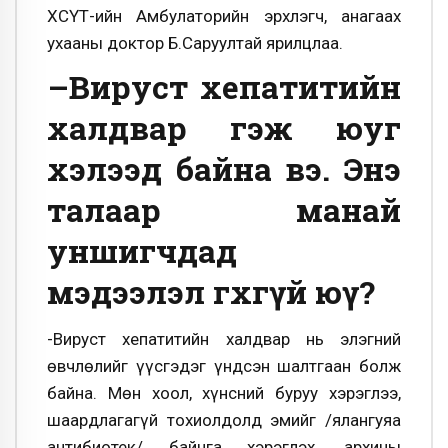
ХӨСҮТ-ийн Амбулаторийн эрхлэгч, анагаах
ухааны доктор Б.Саруултай ярилцлаа.
–Вируст хепатитийн
халдвар гэж юуг
хэлээд байна вэ. Энэ
талаар манай
уншигчдад
мэдээлэл өгөхгүй юү?
-Вируст хепатитийн халдвар нь элэгний
өвчлөлийг үүсгэдэг үндсэн шалтгаан болж
байна. Мөн хоол, хүнсний буруу хэрэглээ,
шаардлагагүй тохиолдолд эмийг /ялангуяа
антибиотек/ байнга хэрэглэх, архины