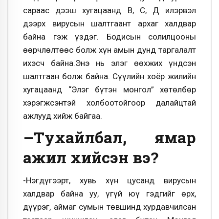
сараас дээш хугацаанд В, С, Д илэрвэл
дээрх вирусын шалтгаант архаг халдвар
байна гэж үздэг. Бодисын солилцооны
өөрчлөлтөөс болж хүн амын дунд таргалалт
ихэсч байна.Энэ нь элэг өөхжих үндсэн
шалтгаан болж байна. Сүүлийн хоёр жилийн
хугацаанд “Элэг бүтэн монгол” хөтөлбөр
хэрэгжсэнтэй холбоотойгоор далайцтай
ажлууд хийж байгаа.
–Тухайлбал, ямар
ажил хийсэн вэ?
-Нэгдүгээрт, хувь хүн цусанд вирусын
халдвар байна уу, үгүй юү гэдгийг өрх,
дүүрэг, аймаг сумын төвшинд хурдавчилсан