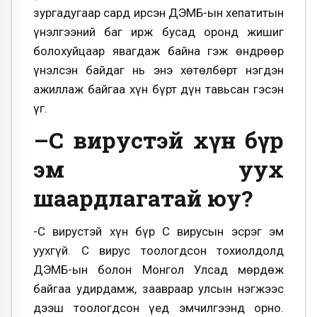
зургадугаар сард ирсэн ДЭМБ-ын хепатитын
үнэлгээний баг ирж бусад оронд жишиг
болохуйцаар явагдаж байна гэж өндрөөр
үнэлсэн байдаг нь энэ хөтөлбөрт нэгдэн
ажиллаж байгаа хүн бүрт дүн тавьсан гэсэн
үг.
–С вирустэй хүн бүр
эм уух
шаардлагатай юу?
-С вирустэй хүн бүр С вирусын эсрэг эм
уухгүй. С вирус тоологдсон тохиолдолд
ДЭМБ-ын болон Монгол Улсад мөрдөж
байгаа удирдамж, заавраар улсын нэгжээс
дээш тоологдсон үед эмчилгээнд орно.