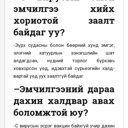
эмчилгээ хийх
хориотой заалт
байдаг уу?
-Зүрх судасны болон бөөрний хүнд эмгэг,
элэгний хатуурлын ээнэгш­лийн шат
алдагдсан, нүдний торлог бүрхэвч
ховхорсон үед, идэвхтэй сүрьеэгийн халд­­
вартай үед уух заалтгүй байдаг.
–Эмчилгээний дараа
дахин халдвар авах
боломжтой юу?
-С вирусын эсрэг вакцин байхгүй учир дахин