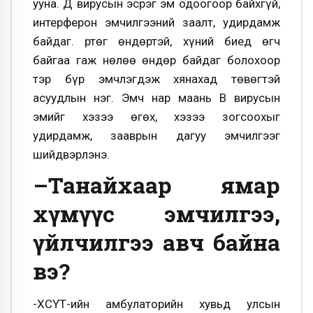
ууна. Д вирусын эсрэг эм одоогоор байхгүй,
интерферон эмчилгээний заалт, удирдамж
байдаг. Өртөг өндөртэй, хүний биед өгч
байгаа гаж нөлөө өндөр байдаг болохоор
тэр бүр эмчлэгдэж хянахад төвөгтэй
асуудлын нэг. Эмч нар маань В вирусын
эмийг хэзээ өгөх, хэзээ зогсоохыг
удирдамж, зааврын дагуу эмчилгээг
шийдвэрлэнэ.
–Танайхаар ямар
хүмүүс эмчилгээ,
үйлчилгээ авч байна
вэ?
-ХӨСҮТ-ийн амбулаторийн хувьд улсын