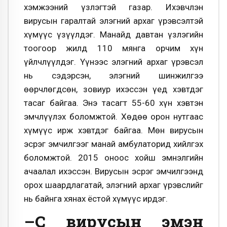
хэмжээний үзлэгтэй газар. Ихэвчлэн
вирусын гаралтай элэгний архаг үрэвсэлтэй
хүмүүс үзүүлдэг. Манайд давтан үзлэгийн
тоогоор жилд 110 мянга орчим хүн
үйлчлүүлдэг. Үүнээс элэгний архаг үрэвсэл
нь сэдэрсэн, элэгний шинжилгээ
өөрчлөгдсөн, зовиур ихэссэн үед хэвтдэг
тасаг байгаа. Энэ тасагт 55-60 хүн хэвтэн
эмчлүүлэх боломжтой. Хөдөө орон нутгаас
хүмүүс ирж хэвтдэг байгаа. Мөн вирусын
эсрэг эмчилгээг манай амбулаторид хийлгэх
боломжтой. 2015 оноос хойш эмнэлгийн
ачаалал ихэссэн. Вирусын эсрэг эмчилгээнд
орох шаардлагатай, элэгний архаг үрэвслийг
нь байнга хянах ёстой хүмүүс ирдэг.
–С вирусын эмэн