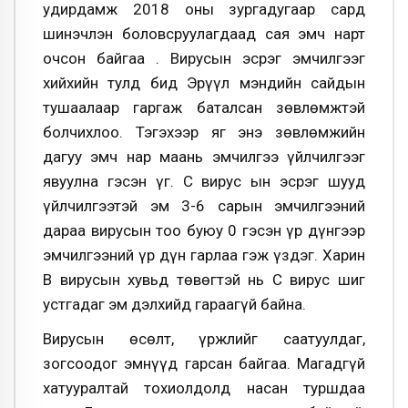
удирдамж 2018 оны зургадугаар сард
шинэчлэн боловс­руулагдаад сая эмч нарт
очсон байгаа . Вирусын эсрэг эмчилгээг
хийхийн тулд бид Эрүүл мэндийн сайдын
тушаалаар гаргаж баталсан зөвлөмжтэй
болчихлоо. Тэгэхээр яг энэ зөвлөмжийн
дагуу эмч нар маань эмчилгээ үйлчилгээг
явуулна гэсэн үг. С вирус ын эсрэг шууд
үйлчилгээтэй эм 3-6 сарын эмчилгээний
дараа вирусын тоо буюу 0 гэсэн үр дүнгээр
эмчилгээний үр дүн гарлаа гэж үздэг. Харин
В вирусын хувьд төвөгтэй нь С вирус шиг
устгадаг эм дэлхийд гараагүй байна.
Вирусын өсөлт, үржлийг саатуулдаг,
зогсоодог эмнүүд гарсан байгаа. Магадгүй
хатууралтай тохиолдолд насан туршдаа