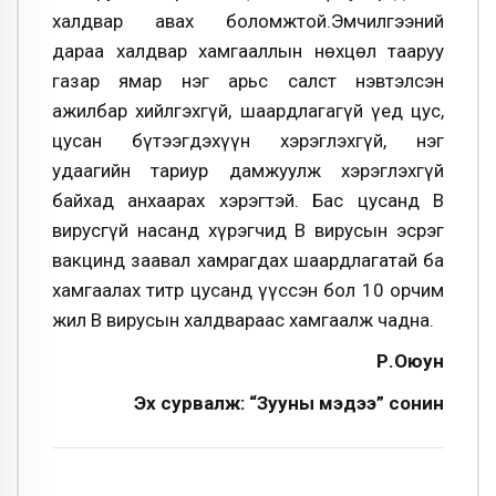
халдвар авах боломжтой.Эмчилгээний
дараа халдвар хамгааллын нөхцөл тааруу
газар ямар нэг арьс салст нэвтэлсэн
ажилбар хийлгэхгүй, шаардлагагүй үед цус,
цусан бүтээгдэхүүн хэрэглэхгүй, нэг
удаагийн тариур дамжуулж хэрэглэхгүй
байхад анхаарах хэрэгтэй. Бас цусанд В
вирусгүй насанд хүрэгчид В вирусын эсрэг
вакцинд заавал хамрагдах шаардлагатай ба
хамгаалах титр цусанд үүссэн бол 10 орчим
жил В вирусын халдвараас хамгаалж чадна.
Р.Оюун
Эх сурвалж: “Зууны мэдээ” сонин