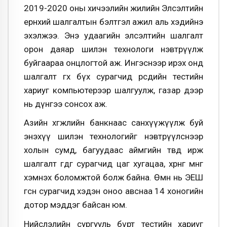
2019-2020 оны хичээлийн жилийн Элсэлтийн
ерөнхий шалгалтын бэлтгэл ажил аль хэдийнэ
эхэлжээ. Энэ удаагийн элсэлтийн шалгалт
орон даяар шилэн технологи нэвтрүүлж
буйгаараа онцлогтой аж. Ингэснээр ирэх онд
шалгалт өгөх бүх сурагчид өөрсдийн тестийн
хариуг компьютерээр шалгуулж, газар дээр
нь дүнгээ сонсох аж.
Азийн хөгжлийн банкнаас санхүүжүүлж буй
энэхүү шилэн технологийг нэвтрүүлснээр
холын сумд, багуудаас аймгийн төвд ирж
шалгалт өгдөг сурагчид цаг хугацаа, хөрөнгө мөнгөө
хэмнэх боломжтой болж байна. Өмнө нь ЭЕШ
өгсөн сурагчид хэдэн оноо авснаа 14 хоногийн
дотор мэддэг байсан юм.
Нийслэлийн сургууль бүрт тестийн хариуг