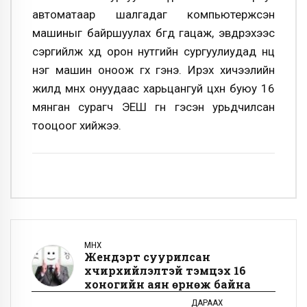
автоматаар шалгадаг компьютержсэн
машиныг байршуулах бөгөөд гацаж, эвдрэхээс
сэргийлж хөдөө орон нутгийн сургуулиудад нөөц
нэг машин оноож өгөх гэнэ. Ирэх хичээлийн
жилд өмнөх онуудаас харьцангуй цөөхөн буюу 16
мянган сурагч ЭЕШ өгнө гэсэн урьдчилсан
тооцоог хийжээ.
ӨМНӨХ
Жендэрт суурилсан
хүчирхийлэлтэй тэмцэх 16
хоногийн аян өрнөж байна
ДАРААХ