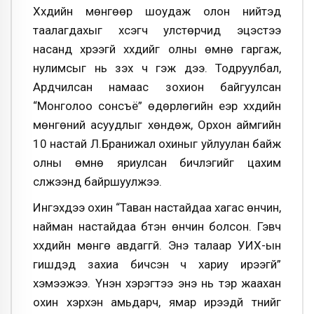
Хүүхдийн мөнгөөр шоудаж олон нийтэд
таалагдахыг хүсэгч улстөрчид эцэстээ
насанд хүрээгүй хүүхдийг олны өмнө гаргаж,
нулимсыг нь үзэх ч гэж дээ. Тодруулбал,
Ардчилсан намаас зохион байгуулсан
“Монголоо сонсъё” өдөрлөгийн үеэр хүүхдийн
мөнгөний асуудлыг хөндөж, Орхон аймгийн
10 настай Л.Бранижал охиныг уйлуулан байж
олны өмнө яриулсан бичлэгийг цахим
сүлжээнд байршуулжээ.
Ингэхдээ охин “Таван настайдаа хагас өнчин,
найман настайдаа бүтэн өнчин болсон. Гэвч
хүүхдийн мөнгө авдаггүй. Энэ талаар УИХ-ын
гишүүдэд захиа бичсэн ч хариу ирээгүй”
хэмээжээ. Үнэн хэрэгтээ энэ нь тэр жаахан
охин хэрхэн амьдарч, ямар ирээдүй түүнийг