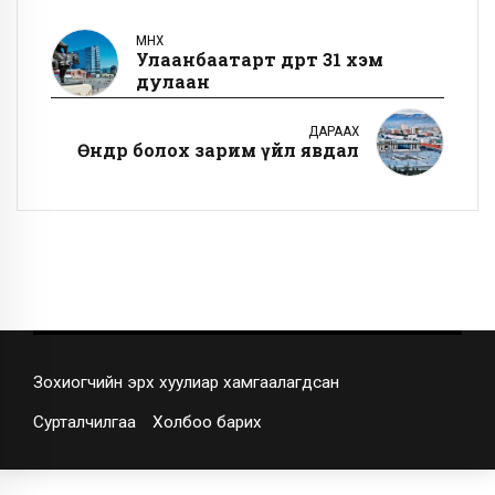
ӨМНӨХ
Улаанбаатарт өдөртөө 31 хэм
дулаан
ДАРААХ
Өнөөдөр болох зарим үйл явдал
Зохиогчийн эрх хуулиар хамгаалагдсан
Сурталчилгаа
Холбоо барих