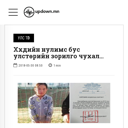
УЛС ТӨР
Хүүхдийн нулимс бус
улстөрийн зорилго чухал…
2018-05-30 08:50
1
min