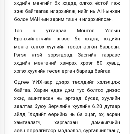
хүүхдийн мөнгийг бүх хүүхдэд олгох ёстой гэж
үзэж байгаагаа илэрхийлж, үүнийг нь АН-ынхан
болон МАН-ын зарим гишүүн ч илэрхийлсэн.
Тэр ч утгаараа Монгол Улсын
Ерөнхийлөгчийн зүгээс бүх хүүхдэд хүүхдийн
мөнгө олгох хуулийн төсөл өргөн барьсан.
Гэтэл үүнтэй зэрэгцээд Засгийн газраас
хүүхдийн мөнгөний хамрах хүрээг 80 хувьд
хүргэх хуулийн төсөл өргөн бариад байгаа.
Өдгөө УИХ-аар дээрх төслүүдийг хэлэлцүүлж
байгаа. Харин үүндээ дэм тус болгох үүднээс
хүүхэд ашигласан нь эргээд бусад хуулийн
заалтаа буюу Зөрчлийн хуулийн 6.20 дугаар
зүйлд “Хүүхдийг өөрийнх нь ба эцэг, эх, асран
хамгаалагч, харгалзан дэмжигчийн
зөвшөөрөлгүйгээр мэдээлэл, сурталчилгаанд