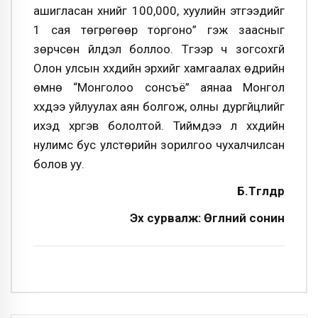
ашигласан хүнийг 100,000, хуулийн этгээдийг
1 сая төгрөгөөр торгоно” гэж заасныг
зөрчсөн үйлдэл боллоо. Түүгээр ч зогсохгүй
Олон улсын хүүхдийн эрхийг хамгаалах өдрийн
өмнө “Монголоо сонсъё” аянаа Монгол
хүүхдээ уйлуулах аян болгож, олны дургүйцлийг
ихэд хүргэв бололтой. Тиймдээ л хүүхдийн
нулимс бус улстөрийн зорилгоо чухалчилсан
болов уу.
Б.Төгөлдөр
Эх сурвалж: Өглөөний сонин