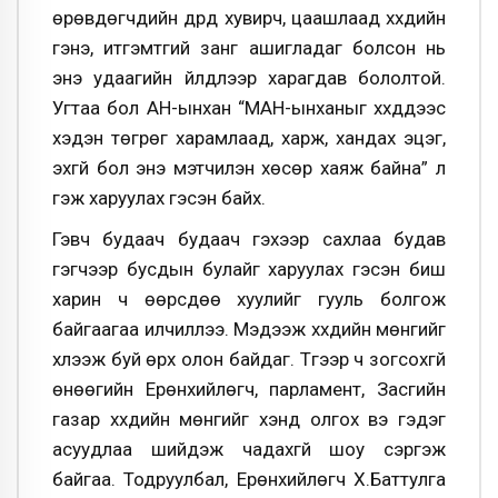
өрөвдөгчдийн дүрд хувирч, цаашлаад хүүхдийн
гэнэ, итгэмтгий занг ашигладаг болсон нь
энэ удаагийн үйлдлээр харагдав бололтой.
Угтаа бол АН-ынхан “МАН-ынханыг хүүхдүүдээс
хэдэн төгрөг харамлаад, харж, хандах эцэг,
эхгүй бол энэ мэтчилэн хөсөр хаяж байна” л
гэж харуулах гэсэн байх.
Гэвч будаач будаач гэхээр сахлаа будав
гэгчээр бусдын булайг харуулах гэсэн биш
харин ч өөрсдөө хуулийг гууль болгож
байгаагаа илчиллээ. Мэдээж хүүхдийн мөнгийг
хүлээж буй өрх олон байдаг. Түүгээр ч зогсохгүй
өнөөгийн Ерөнхийлөгч, парламент, Засгийн
газар хүүхдийн мөнгийг хэнд олгох вэ гэдэг
асуудлаа шийдэж чадахгүй шоу үсэргэж
байгаа. Тодруулбал, Ерөнхийлөгч Х.Баттулга