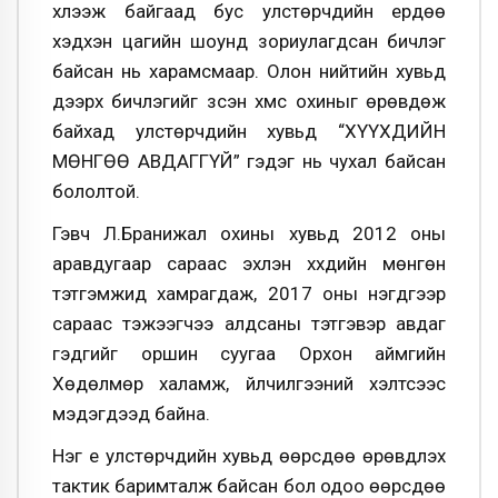
хүлээж байгаад бус улстөрчдийн ердөө
хэдхэн цагийн шоунд зориулагдсан бичлэг
байсан нь харамсмаар. Олон нийтийн хувьд
дээрх бичлэгийг үзсэн хүмүүс охиныг өрөвдөж
байхад улстөрчдийн хувьд “ХҮҮХДИЙН
МӨНГӨӨ АВДАГГҮЙ” гэдэг нь чухал байсан
бололтой.
Гэвч Л.Бранижал охины хувьд 2012 оны
аравдугаар сараас эхлэн хүүхдийн мөнгөн
тэтгэмжид хамрагдаж, 2017 оны нэгдүгээр
сараас тэжээгчээ алдсаны тэтгэвэр авдаг
гэдгийг оршин суугаа Орхон аймгийн
Хөдөлмөр халамж, үйлчилгээний хэлтсээс
мэдэгдээд байна.
Нэг үе улстөрчдийн хувьд өөрсдөө өрөвдүүлэх
тактик баримталж байсан бол одоо өөрсдөө