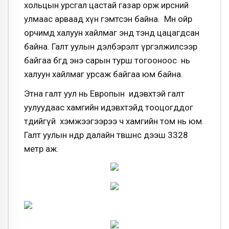
хольцын урсгал цастай газар орж ирсний
улмаас арваад хүн гэмтсэн байна. Мөн ойр
орчимд халуун хайлмаг энд тэнд цацагдсан
байна. Галт уулын дэлбэрэлт үргэлжилсээр
байгаа бөгөөд энэ сарын турш тогооноос нь
халуун хайлмаг урсаж байгаа юм байна.
Этна галт уул нь Европын идэвхтэй галт
уулуудаас хамгийн идэвхтэйд тооцогддог
төдийгүй хэмжээгээрээ ч хамгийн том нь юм.
Галт уулын өндөр далайн төвшнөөс дээш 3328
метр аж.