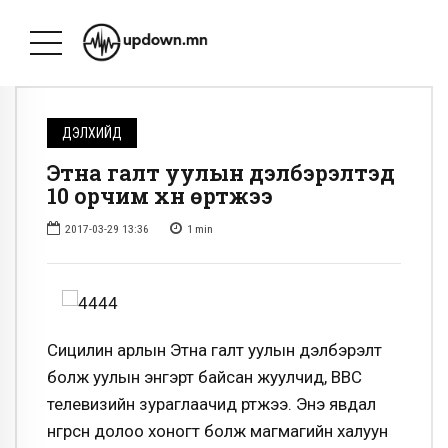
ДЭЛХИЙД
Этна галт уулын дэлбэрэлтэд
10 орчим хүн өртжээ
2017-03-29 13:36
1
min
Сицилин арлын Этна галт уулын дэлбэрэлт
болж уулын энгэрт байсан жуулчид, ВВС
телевизийн зураглаачид өртжээ. Энэ явдал
өнгөрсөн долоо хоногт болж магмагийн халуун