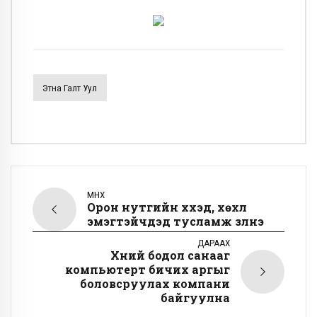
Этна Галт Уул
ӨМНӨХ
Орон нутгийн хүүхэд, хөхүүл
эмэгтэйчүүдэд тусламж үзүүлнэ
ДАРААХ
Хүний бодол санааг
компьютерт бичих аргыг
боловсруулах компани
байгуулна