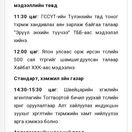
мэдээллийн төвд
11:30 цаг:
ГССҮТ-ийн Түлэнхийн төвд тоног
төхөөрөмж хандивлах аян зарлаж байгаа талаар
“Эрүүл энхийн түүчээ” ТББ-аас мэдээлэл
хийнэ.
12:00 цаг:
Япон улсаас орж ирсэн төслийн
500 сая төгрөгийг шамшигдуулсан талаар
Хайбат ХХК-аас мэдээлнэ.
Стандарт, хэмжил зүйн газар
14:30-15:30 цаг:
Швейцарийн хөгжлийн
агентлагийн Тогтвортой бичил уурхай төслийн
хөрөнгө оруулалтаар Алт хайлуулах индукцын
зуухыг хөргөлтийн төхөөрөмжийн хамт нийлүүлэх
арга хэмжээ болно.