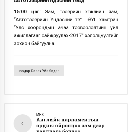
Автотээврийн үндэсний төвд
15:00 цаг:
Зам, тээврийн хөгжлийн яам,
“Автотээврийн Үндэсний төв” ТӨҮГ хамтран
“Улс хоорондын ачаа тээвэрлэлтийн үйл
ажиллагааг сайжруулах-2017” хэлэлцүүлгийг
зохион байгуулна.
Өнөөдөр Болох Үйл Явдал
ӨМНӨХ
Английн парламентын
ордны ойролцоо зам дээр
халдлага боллоо