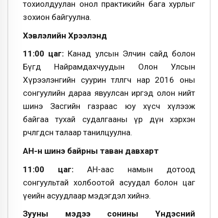
тохиолдуулан онол практикийн бага хурлыг
зохион байгуулна.
Хэвлэлийн Хүрээлэнд
11:00 цаг:
Канад улсын Элчин сайд болон
Бүгд Найрамдахчуудын Олон Улсын
Хүрээлэнгийн суурин төлөөлөгч нар 2016 оны
сонгуулийн дараа явуулсан иргэд олон нийт
шинэ Засгийн газраас юу хүсч хүлээж
байгаа тухай судалгааны үр дүн хэрхэн
өөрчлөгдсөн талаар танилцуулна.
АН-н шинэ байрны таван давхарт
11:00 цаг:
АН-аас намын дотоод
сонгуультай холбоотой асуудал болон цаг
үеийн асуудлаар мэдэгдэл хийнэ.
Зууны мэдээ сонины Үндэсний