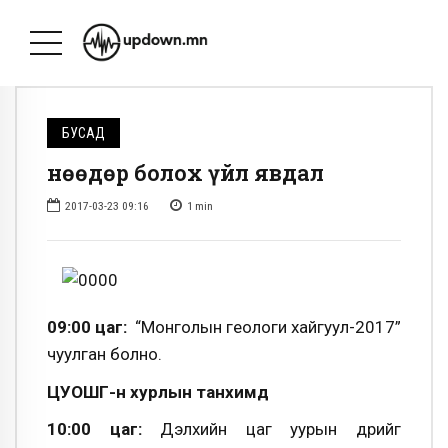
БУСАД
Өнөөдөр болох үйл явдал
2017-03-23 09:16
1
min
09:00 цаг:
“Монголын геологи хайгуул-2017”
чуулган болно.
ЦУОШГ-н хурлын танхимд
10:00 цаг:
Дэлхийн цаг уурын өдрийг