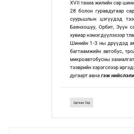
XVII тахиа жилийн сар шини
28 болон гуравдугаар сар
суурьшлын цэгүүдэд тээв
Баянхошуу, Орбит, Зүүн с
хувиар нэмэгдүүлэхээр төлөв
Шинийн 1-3 ны өдрүүдэд а
багтаамжийн автобус, тро
микроавтобусны захиалгат 
тээврийн хэрэгслээр иргэд
дугаарт авна
гэж н
ийслэли
Цагаан Сар