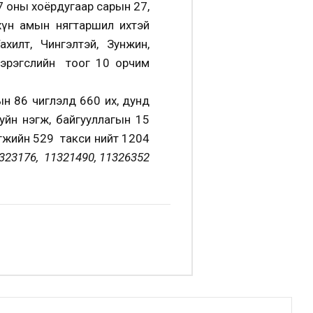
17 оны хоёрдугаар сарын 27,
 хүн амын нягтаршил ихтэй
хилт, Чингэлтэй, Зунжин,
 хэрэгслийн тоог 10 орчим
н 86 чиглэлд 660 их, дунд
уйн нэгж, байгууллагын 15
эгжийн 529 такси нийт 1204
323176, 11321490, 11326352