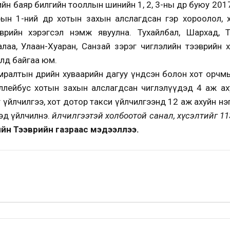
йн баяр билгийн тооллын шинийн 1, 2, 3-ны өдөр буюу 20
ын 1-ний өдөр хотын захын алслагдсан гэр хороолол,
рийн хэрэгсэл нэмж явуулна. Тухайлбал, Шархад, Та
алаа, Улаан-Хуаран, Санзай зэрэг чиглэлийн тээврийн
лөөд байгаа юм.
мралтын өдрийн хуваарийн дагуу үндсэн болон хот орчмы
ллейбус хотын захын алслагдсан чиглэлүүдэд 4 аж ах
үйлчилгээ, хот дотор такси үйлчилгээнд 12 аж ахуйн н
эд үйлчилнэ.
Үйлчилгээтэй холбоотой санал, хүсэлтийг 11
йн Тээврийн газраас мэдээллээ.