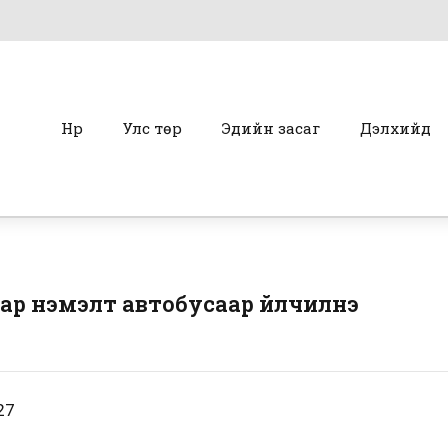
Нүүр
Улс төр
Эдийн засаг
Дэлхийд
ар нэмэлт автобусаар үйлчилнэ